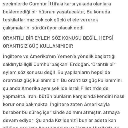
seçimlerde Cumhur İttifakı karşı yakada olanlara
beklemediği bir hüsranı yaşatacaktır. Bu konuda
teşkilatlarımız çok çok güçlü el ele vererek
çalışmalarını sürdürüyor olacak dedi
ORANTILI BİR EYLEM SÖZ KONUSU DEĞİL, HEPSİ
ORANTISIZ GÜÇ KULLANIMIDIR
İngiltere ve Amerika’nın Yemen’e yönelik başlattığı
saldırıyla ilgili Cumhurbaşkanı Erdoğan, ‘Orantılı bir
eylem söz konusu değil. Bu yapılanların hepsi de
orantısız güç kullanımıdır. Bu orantısız güç kullanımını
şu anda Amerika aynı şekilde İsrail Filistin’de de
yapmakta. İran, bütün bunların karşısında kendini nasıl
korur ona bakmakta. İngiltere zaten Amerika’yla
beraber bu süreç içerisinde adımını atmıştır, atmaya
devam ediyor. Şu anda Kızıldeniz’i bunlar adeta kan
gölüne çevirme hevesindeler ve Yemen Husilerle şu