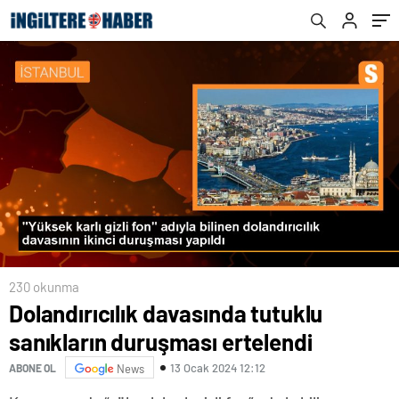
230 okunma
Dolandırıcılık davasında tutuklu
sanıkların duruşması ertelendi
13 Ocak 2024 12:12
ABONE OL
News