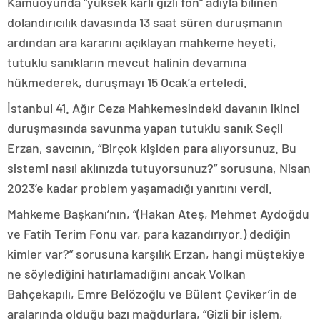
Kamuoyunda “yüksek karlı gizli fon” adıyla bilinen
dolandırıcılık davasında 13 saat süren duruşmanın
ardından ara kararını açıklayan mahkeme heyeti,
tutuklu sanıkların mevcut halinin devamına
hükmederek, duruşmayı 15 Ocak’a erteledi.
İstanbul 41. Ağır Ceza Mahkemesindeki davanın ikinci
duruşmasında savunma yapan tutuklu sanık Seçil
Erzan, savcının, “Birçok kişiden para alıyorsunuz. Bu
sistemi nasıl aklınızda tutuyorsunuz?” sorusuna, Nisan
2023’e kadar problem yaşamadığı yanıtını verdi.
Mahkeme Başkanı’nın, “(Hakan Ateş, Mehmet Aydoğdu
ve Fatih Terim Fonu var, para kazandırıyor.) dediğin
kimler var?” sorusuna karşılık Erzan, hangi müştekiye
ne söylediğini hatırlamadığını ancak Volkan
Bahçekapılı, Emre Belözoğlu ve Bülent Çeviker’in de
aralarında olduğu bazı mağdurlara, “Gizli bir işlem,