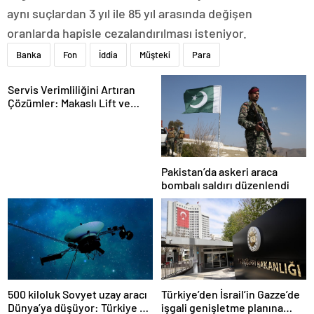
aynı suçlardan 3 yıl ile 85 yıl arasında değişen
oranlarda hapisle cezalandırılması isteniyor.
Banka
Fon
İddia
Müşteki
Para
Servis Verimliliğini Artıran
Çözümler: Makaslı Lift ve
Tamirci Lifti Rehberi
Pakistan’da askeri araca
bombalı saldırı düzenlendi
500 kiloluk Sovyet uzay aracı
Türkiye’den İsrail’in Gazze’de
Dünya’ya düşüyor: Türkiye de
işgali genişletme planına