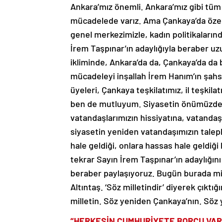
Ankara’mız önemli. Ankara’mız gibi tüm 
mücadelede varız. Ama Çankaya’da özelli
genel merkezimizle, kadın politikaları
İrem Taşpınar’ın adaylığıyla beraber uz
ikliminde, Ankara’da da, Çankaya’da da 
mücadeleyi inşallah İrem Hanım’ın şahs
üyeleri, Çankaya teşkilatımız, il teşki
ben de mutluyum. Siyasetin önümüzdek
vatandaşlarımızın hissiyatına, vatandaş
siyasetin yeniden vatandaşımızın taleple
hale geldiği, onlara hassas hale geldiği
tekrar Sayın İrem Taşpınar’ın adaylığını
beraber paylaşıyoruz. Bugün burada mil
Altıntaş. ‘Söz milletindir’ diyerek çık
milletin. Söz yeniden Çankaya’nın. Söz 
“HERKESİN CUMHURİYETE BORCU VAR