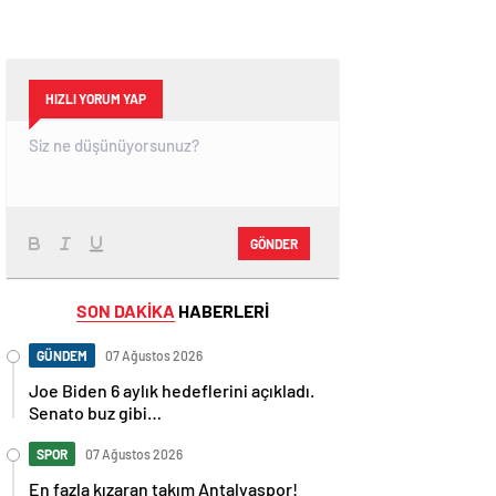
HIZLI YORUM YAP
GÖNDER
SON DAKİKA
HABERLERİ
GÜNDEM
07 Ağustos 2026
Joe Biden 6 aylık hedeflerini açıkladı.
Senato buz gibi…
SPOR
07 Ağustos 2026
En fazla kızaran takım Antalyaspor!