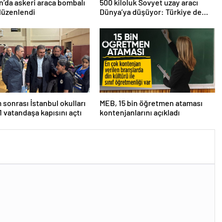
n’da askeri araca bombalı
500 kiloluk Sovyet uzay aracı
 düzenlendi
Dünya’ya düşüyor: Türkiye de
risk altında
sonrası İstanbul okulları
MEB, 15 bin öğretmen ataması
11 vatandaşa kapısını açtı
kontenjanlarını açıkladı