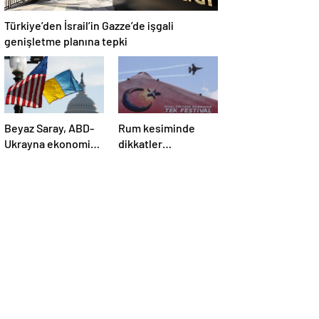
Türkiye’den İsrail’in Gazze’de işgali
genişletme planına tepki
Beyaz Saray, ABD-
Rum kesiminde
Ukrayna ekonomik
dikkatler
ortaklık
TEKNOFEST
anlaşmasının
KKTC’de
detaylarını paylaştı