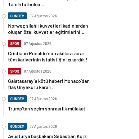
Tam 5 futbolcu….
GÜNDEM
07 Ağustos 2026
Norweç silahlı kuvvetleri kadınlardan
oluşan özel kuvvetler eğitimlerini
başlattı.
SPOR
07 Ağustos 2026
Cristiano Ronaldo’nun akıllara zarar
tüm kariyerinin istatistiğini çıkardık !
SPOR
07 Ağustos 2026
Galatasaray’a kötü haber! Monaco’dan
flaş Onyekuru kararı.
GÜNDEM
07 Ağustos 2026
Trump’tan seçim sonrası ilk mülakat
GÜNDEM
07 Ağustos 2026
Avusturya başbakanı Sebastian Kurz