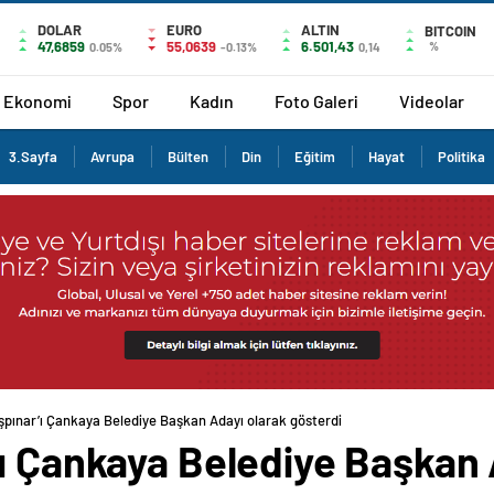
DOLAR
EURO
ALTIN
BITCOIN
47,6859
55,0639
6.501,43
%
0.05%
-0.13%
0,14
Ekonomi
Spor
Kadın
Foto Galeri
Videolar
3.Sayfa
Avrupa
Bülten
Din
Eğitim
Hayat
Politika
şpınar’ı Çankaya Belediye Başkan Adayı olarak gösterdi
’ı Çankaya Belediye Başkan 