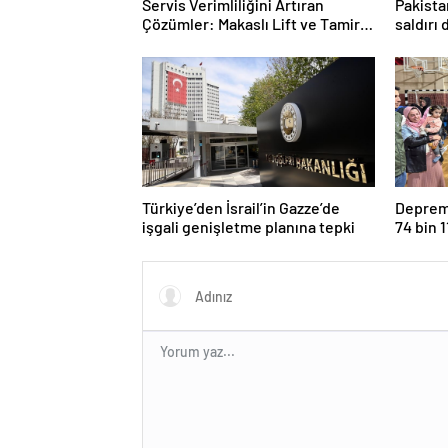
Servis Verimliliğini Artıran
Pakista
Çözümler: Makaslı Lift ve Tamirci
saldırı
Lifti Rehberi
Türkiye’den İsrail’in Gazze’de
Deprem 
işgali genişletme planına tepki
74 bin 