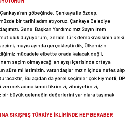
UYUYORUM”
 Çankaya’nın göbeğinde, Çankaya ile özdeş,
üzde bir tarihi adım atıyoruz. Çankaya Belediye
adaşımızı, Genel Başkan Yardımcımız Sayın İrem
 mutluluk duyuyorum. Geride Türk demokrasisinin belki
r seçimi, mayıs ayında gerçekleştirdik. Ülkemizin
diğimiz mücadele elbette orada kalacak değil.
nem seçim olmayacağı anlayışı içerisinde ortaya
un süre milletimizin, vatandaşlarımızın içinde nefes alıp
turacaktır. Bu açıdan da yerel seçimler çok kıymetli. DP
 vermek adına kendi fikrimizi, zihniyetimizi,
 bir büyük geleneğin değerlerini yarınlara taşımak
INA SIKIŞMIŞ TÜRKİYE İKLİMİNDE HEP BERABER