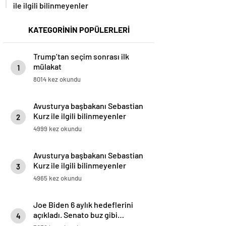
ile ilgili bilinmeyenler
KATEGORİNİN POPÜLERLERİ
Trump’tan seçim sonrası ilk
mülakat
1
8014 kez okundu
Avusturya başbakanı Sebastian
Kurz ile ilgili bilinmeyenler
2
4999 kez okundu
Avusturya başbakanı Sebastian
Kurz ile ilgili bilinmeyenler
3
4965 kez okundu
Joe Biden 6 aylık hedeflerini
açıkladı. Senato buz gibi…
4