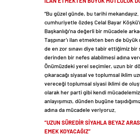
İLAN ETMEKTEN BÜYÜK MUTLULUK D
“Bu güzel günde, bu tarihi mekandayız.
cumhuriyetle özdeş Celal Bayar Köşkü’m
Başkanlığı’na değerli bir mücadele ark
Taşpınar’ı ilan etmekten ben de büyük
de en zor sınavı diye tabir ettiğimiz bi
derinden bir nefes alabilmesi adına ver
Önümüzdeki yerel seçimler, uzun bir dö
çıkaracağı siyasal ve toplumsal iklim uz
vereceği toplumsal siyasi iklimi de oluş
olarak her parti gibi kendi mücadelemizi
anlayışımızı, dünden bugüne taşıdığımız
adına da mücadele veriyoruz.
“UZUN SÜREDİR SİYAHLA BEYAZ ARAS
EMEK KOYACAĞIZ”