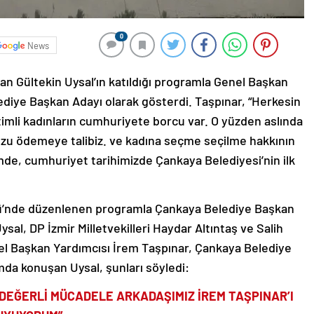
0
News
n Gültekin Uysal’ın katıldığı programla Genel Başkan
ediye Başkan Adayı olarak gösterdi. Taşpınar, “Herkesin
mli kadınların cumhuriyete borcu var. O yüzden aslında
u ödemeye talibiz. ve kadına seçme seçilme hakkının
de, cumhuriyet tarihimizde Çankaya Belediyesi’nin ilk
kü’nde düzenlenen programla Çankaya Belediye Başkan
ysal, DP İzmir Milletvekilleri Haydar Altıntaş ve Salih
el Başkan Yardımcısı İrem Taşpınar, Çankaya Belediye
mda konuşan Uysal, şunları söyledi:
DEĞERLİ MÜCADELE ARKADAŞIMIZ İREM TAŞPINAR’I