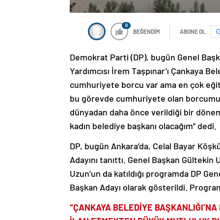
0
BEĞENDİM
ABONE OL
Demokrat Parti (DP), bugün Genel Başka
Yardımcısı İrem Taşpınar’ı Çankaya Bel
cumhuriyete borcu var ama en çok eğiti
bu görevde cumhuriyete olan borcumuz
dünyadan daha önce verildiği bir dönem
kadın belediye başkanı olacağım” dedi.
DP, bugün Ankara’da, Celal Bayar Köş
Adayını tanıttı. Genel Başkan Gültekin U
Uzun’un da katıldığı programda DP Gen
Başkan Adayı olarak gösterildi. Progra
“ÇANKAYA BELEDİYE BAŞKANLIĞI’NA 