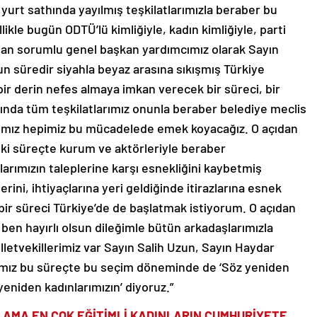
yurt sathında yayılmış teşkilatlarımızla beraber bu
kle bugün ODTÜ’lü kimliğiyle, kadın kimliğiyle, parti
ndan sorumlu genel başkan yardımcımız olarak Sayın
un süredir siyahla beyaz arasına sıkışmış Türkiye
bir derin nefes almaya imkan verecek bir süreci, bir
ında tüm teşkilatlarımız onunla beraber belediye meclis
latımız hepimiz bu mücadelede emek koyacağız. O açıdan
i süreçte kurum ve aktörleriyle beraber
larımızın taleplerine karşı esnekliğini kaybetmiş
rini, ihtiyaçlarına yeri geldiğinde itirazlarına esnek
 bir süreci Türkiye’de de başlatmak istiyorum. O açıdan
 ben hayırlı olsun dileğimle bütün arkadaşlarımızla
letvekillerimiz var Sayın Salih Uzun, Sayın Haydar
tığımız bu süreçte bu seçim döneminde de ‘Söz yeniden
yeniden kadınlarımızın’ diyoruz.”
 AMA EN ÇOK EĞİTİMLİ KADINLARIN CUMHURİYETE