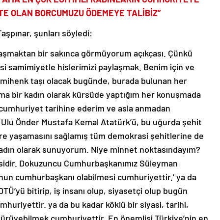
TE OLAN BORCUMUZU ÖDEMEYE TALİBİZ”
şpınar, şunları söyledi:
laşmaktan bir sakınca görmüyorum açıkçası. Çünkü
i samimiyetle hislerimizi paylaşmak. Benim için ve
de mihenk taşı olacak bugünde, burada bulunan her
Ama bir kadın olarak kürsüde yaptığım her konuşmada
 cumhuriyet tarihine ederim ve asla anmadan
lu Önder Mustafa Kemal Atatürk’ü, bu uğurda şehit
re yaşamasını sağlamış tüm demokrasi şehitlerine de
kadın olarak sunuyorum. Niye minnet noktasındayım?
esidir. Dokuzuncu Cumhurbaşkanımız Süleyman
ğunun cumhurbaşkanı olabilmesi cumhuriyettir.’ ya da
Ü’yü bitirip, iş insanı olup, siyasetçi olup bugün
uriyettir. ya da bu kadar köklü bir siyasi, tarihi,
 yürüyebilmek cumhuriyettir. En önemlisi Türkiye’nin en