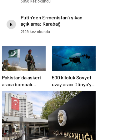
3058 kez okundu
Putin’den Ermenistan’ı yıkan
açıklama: Karabağ
5
Azerbaycan’ın ayrılmaz bir
2149 kez okundu
parçasıdır!
Pakistan’da askeri
500 kiloluk Sovyet
araca bombalı
uzay aracı Dünya’ya
saldırı düzenlendi
düşüyor: Türkiye de
risk altında