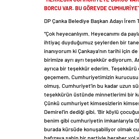
BORCU VAR. BU GÖREVDE CUMHURİYE
DP Çanka Belediye Başkan Adayı İrem Ta
“Çok heyecanlıyım. Heyecanımı da pay
ihtiyaç duyduğumuz şeylerden bir tanes
inanıyorum ki Çankaya’nın tarihi için 
birimize ayrı ayrı teşekkür ediyorum. 
ayrıca bir teşekkür ederim. Teşekkürü
geçemem, Cumhuriyetimizin kurucusu U
olmuş, Cumhuriyet’in bu kadar uzun sü
teşekkürün üstünde minnetlerimi bir 
Çünkü cumhuriyet kimsesizlerin kims
Demirel’in dediği gibi, ‘Bir köylü çocu
benim gibi cumhuriyetin imkanlarıyla ODT
burada kürsüde konuşabiliyor olmak cumh
hafızaya sahip bir partiyle beraber yol