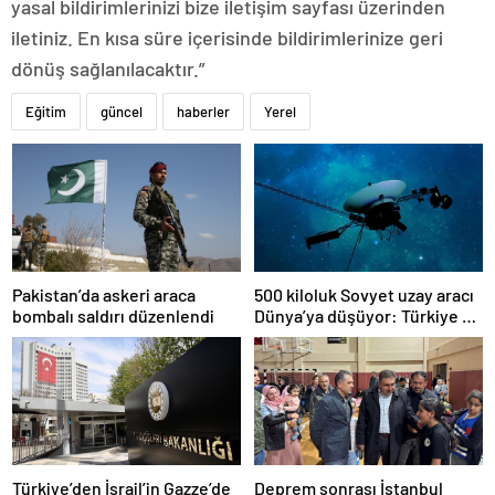
yasal bildirimlerinizi bize iletişim sayfası üzerinden
iletiniz. En kısa süre içerisinde bildirimlerinize geri
dönüş sağlanılacaktır.”
Eğitim
güncel
haberler
Yerel
Pakistan’da askeri araca
500 kiloluk Sovyet uzay aracı
bombalı saldırı düzenlendi
Dünya’ya düşüyor: Türkiye de
risk altında
Türkiye’den İsrail’in Gazze’de
Deprem sonrası İstanbul