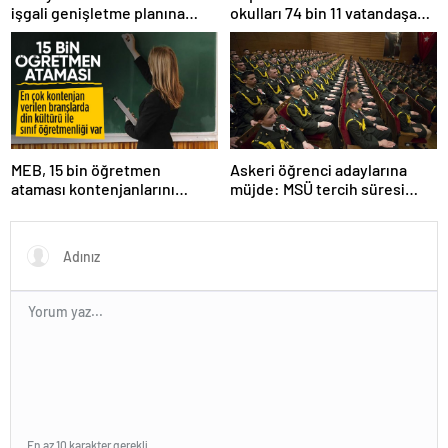
işgali genişletme planına
okulları 74 bin 11 vatandaşa
tepki
kapısını açtı
MEB, 15 bin öğretmen
Askeri öğrenci adaylarına
ataması kontenjanlarını
müjde: MSÜ tercih süresi
açıkladı
uzatıldı
En az 10 karakter gerekli