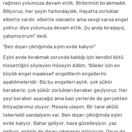
rağmen yolumuza devam ettik. Birbirimizi bırakmadık.
Biliyoruz, her şeyin farkındaydık. Hayatta zorluklar
elbette vardır, elbette olacaktır ama sevgi varsa engel
yoktur diye yolumuza devam ettik. Şu anda kiradayız,
çalışmıyorum” dedi.
“Ben dışarı çıktığımda eşim evde kalıyor”
Eşini evde bırakmak zorunda kaldığı için kendini kötü
hissettiğini söyleyen Hüseyin Adlim, “Aileler için en
büyük engel maalesef engellilerin engellerini
aşabilmeleridir. Biz bu engelleri aştık, çok şükür
beraberiz, çok şükür zorlukları beraber geçiyoruz. Her
şeyi beraber aşacağız ama bazı yerlerde de gerçekten
ihtiyaçlarımız oluyor. Mesela ulaşım. Bir tane akülü
tekerlekli sandalyem var. Ben dışarı çıktığımda eşim
evde kalıyor. Bahar geliyor, hava güzelleşiyor, yaz
geliyor, eşimin de dışarı çıkmasını istiyorum. Onun da