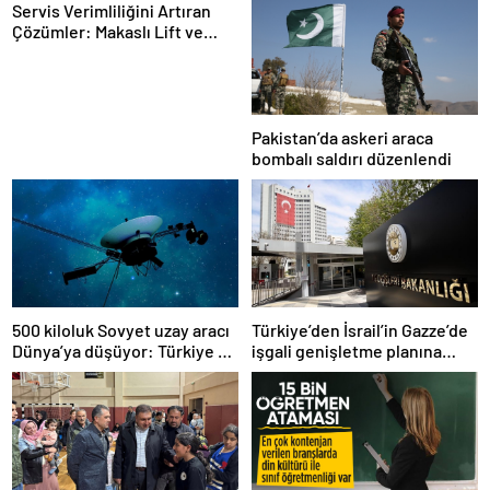
Servis Verimliliğini Artıran
Çözümler: Makaslı Lift ve
Tamirci Lifti Rehberi
Pakistan’da askeri araca
bombalı saldırı düzenlendi
500 kiloluk Sovyet uzay aracı
Türkiye’den İsrail’in Gazze’de
Dünya’ya düşüyor: Türkiye de
işgali genişletme planına
risk altında
tepki