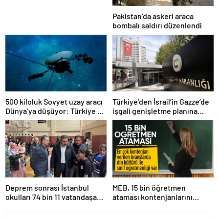
Pakistan’da askeri araca
bombalı saldırı düzenlendi
500 kiloluk Sovyet uzay aracı
Türkiye’den İsrail’in Gazze’de
Dünya’ya düşüyor: Türkiye de
işgali genişletme planına
risk altında
tepki
Deprem sonrası İstanbul
MEB, 15 bin öğretmen
okulları 74 bin 11 vatandaşa
ataması kontenjanlarını
kapısını açtı
açıkladı