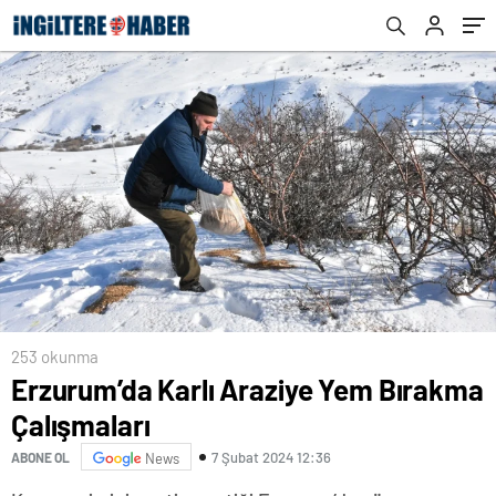
253 okunma
Erzurum’da Karlı Araziye Yem Bırakma
Çalışmaları
7 Şubat 2024 12:36
ABONE OL
News