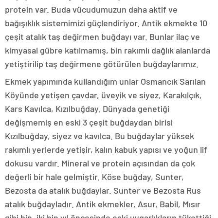
protein var. Buda vücudumuzun daha aktif ve
bağışıklık sistemimizi güçlendiriyor. Antik ekmekte 10
çeşit atalık taş değirmen buğdayı var. Bunlar ilaç ve
kimyasal gübre katılmamış, bin rakımlı dağlık alanlarda
yetiştirilip taş değirmene götürülen buğdaylarımız.
Ekmek yapımında kullandığım unlar Osmancık Sarılan
Köyünde yetişen çavdar, üveyik ve siyez, Karakılçık,
Kars Kavılca, Kızılbuğday. Dünyada genetiği
değişmemiş en eski 3 çeşit buğdaydan birisi
Kızılbuğday, siyez ve kavılca. Bu buğdaylar yüksek
rakımlı yerlerde yetişir, kalın kabuk yapısı ve yoğun lif
dokusu vardır. Mineral ve protein açısından da çok
değerli bir hale gelmiştir. Köse buğday, Sunter,
Bezosta da atalık buğdaylar. Sunter ve Bezosta Rus
atalık buğdayladır. Antik ekmekler, Asur, Babil, Mısır
gibi bin, iki bin yıl öncesinde eski uygarlıkların tükettiği