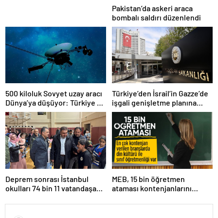
Pakistan’da askeri araca
bombalı saldırı düzenlendi
500 kiloluk Sovyet uzay aracı
Türkiye’den İsrail’in Gazze’de
Dünya’ya düşüyor: Türkiye de
işgali genişletme planına
risk altında
tepki
Deprem sonrası İstanbul
MEB, 15 bin öğretmen
okulları 74 bin 11 vatandaşa
ataması kontenjanlarını
kapısını açtı
açıkladı