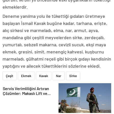
ekmeklerdir.
Deneme yanılma yolu ile tükettiği gıdaları üretmeye
başlayan İsmail Kavak bugüne kadar, tarhana, erişte,
alıç sirkesi ve marmeladı, elma, nar, armut, ayva,
mandalina gibi çeşitli meyvelerden sirke, zerdeçallı,
yumurtalı, sebzeli makarna, cevizli sucuk, ekşi maya
ekmek, gresini, simit, menengiç kahvesi, kuşburnu
marmeladı, gülhatmi reçeli gibi birçok gıdayı kendisinin
yaptığını ve ailecek tükettiklerini sözlerine ekledi.
Çeşit
Ekmek
Kavak
Nar
Sirke
Servis Verimliliğini Artıran
Çözümler: Makaslı Lift ve
Tamirci Lifti Rehberi