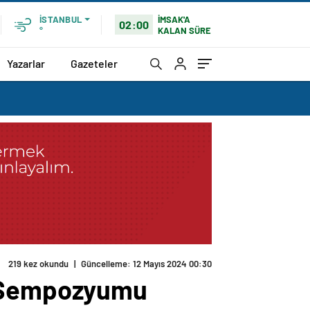
İMSAK'A
İSTANBUL
02:00
KALAN SÜRE
°
Yazarlar
Gazeteler
219 kez okundu
|
Güncelleme: 12 Mayıs 2024 00:30
h Sempozyumu