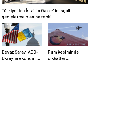
Türkiye’den İsrail’in Gazze’de işgali
genişletme planına tepki
Beyaz Saray, ABD-
Rum kesiminde
Ukrayna ekonomik
dikkatler
ortaklık
TEKNOFEST
anlaşmasının
KKTC’de
detaylarını paylaştı