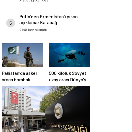
3058 kez okundu
Putin’den Ermenistan’ı yıkan
açıklama: Karabağ
5
Azerbaycan’ın ayrılmaz bir
2148 kez okundu
parçasıdır!
Pakistan’da askeri
500 kiloluk Sovyet
araca bombalı
uzay aracı Dünya’ya
saldırı düzenlendi
düşüyor: Türkiye de
risk altında