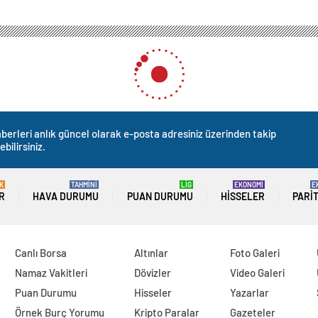
berleri anlık güncel olarak e-posta adresiniz üzerinden takip
ebilirsiniz.
K
TAHMİNİ
LİG
EKONOMİ
E
R
HAVA DURUMU
PUAN DURUMU
HISSELER
PARI
Canlı Borsa
Altınlar
Foto Galeri
Namaz Vakitleri
Dövizler
Video Galeri
Puan Durumu
Hisseler
Yazarlar
Örnek Burç Yorumu
Kripto Paralar
Gazeteler