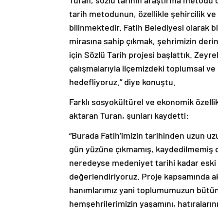
Turan, sözlü tarihin araştırma metodu o
tarih metodunun, özellikle şehircilik ve 
bilinmektedir. Fatih Belediyesi olarak 
mirasına sahip çıkmak, şehrimizin deri
için Sözlü Tarih projesi başlattık. Ze
çalışmalarıyla ilçemizdeki toplumsal ve
hedefliyoruz.” diye konuştu.
Farklı sosyokültürel ve ekonomik özellik
aktaran Turan, şunları kaydetti:
“Burada Fatih’imizin tarihinden uzun u
gün yüzüne çıkmamış, kaydedilmemiş dal
neredeyse medeniyet tarihi kadar eski o
değerlendiriyoruz. Proje kapsamında ak
hanımlarımız yani toplumumuzun bütün k
hemşehrilerimizin yaşamını, hatıralarını 