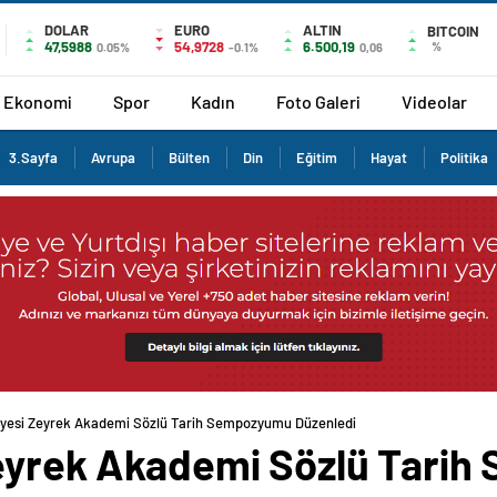
DOLAR
EURO
ALTIN
BITCOIN
47,5988
54,9728
6.500,19
%
0.05%
-0.1%
0,06
Ekonomi
Spor
Kadın
Foto Galeri
Videolar
3.Sayfa
Avrupa
Bülten
Din
Eğitim
Hayat
Politika
iyesi Zeyrek Akademi Sözlü Tarih Sempozyumu Düzenledi
Zeyrek Akademi Sözlü Tari