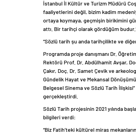
İstanbul İl Kültür ve Turizm Müdürü Coş
faaliyetlerini değil, bizim kadim meden
ortaya koymaya, geçmişin birikimini g
attı. Bir tarihçi olarak gördüğüm budur
“Sözlü tarih şu anda tarihçilikte ve diğe
Programda proje danışmanı Dr. Öğretim
Rektörü Prof. Dr. Abdülhamit Avşar, Doç
Çakır, Doç. Dr. Samet Çevik ve arkeolog
Gündelik Hayat ve Mekansal Dönüşümü Sö
Belgesel Sinema ve Sözlü Tarih İlişkisi” 
gerçekleştirdi.
Sözlü Tarih projesinin 2021 yılında baş
bilgileri verdi:
“Biz Fatih’teki kültürel miras mekanlar