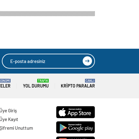
KONOMİ
TRAFİK
CANLI
TELER
YOL DURUMU
KRIPTO PARALAR
Üye Giriş
Üye Kayıt
Şifremi Unuttum