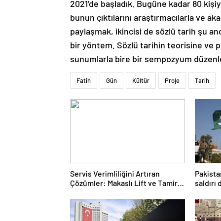
2021’de başladık. Bugüne kadar 80 kişiyl
bunun çıktılarını araştırmacılarla ve aka
paylaşmak, ikincisi de sözlü tarih şu and
bir yöntem. Sözlü tarihin teorisine ve 
sunumlarla bire bir sempozyum düzenl
Fatih
Gün
Kültür
Proje
Tarih
Servis Verimliliğini Artıran
Pakista
Çözümler: Makaslı Lift ve Tamirci
saldırı
Lifti Rehberi