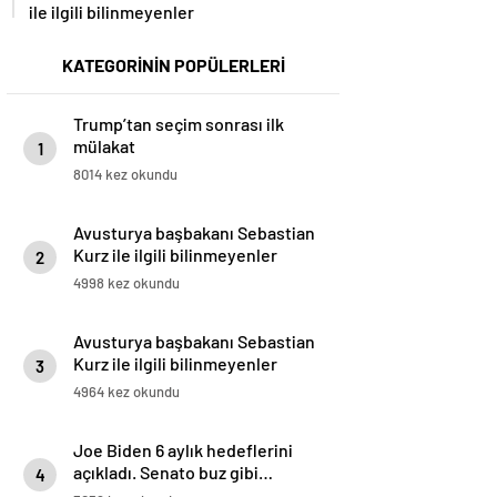
ile ilgili bilinmeyenler
KATEGORİNİN POPÜLERLERİ
Trump’tan seçim sonrası ilk
mülakat
1
8014 kez okundu
Avusturya başbakanı Sebastian
Kurz ile ilgili bilinmeyenler
2
4998 kez okundu
Avusturya başbakanı Sebastian
Kurz ile ilgili bilinmeyenler
3
4964 kez okundu
Joe Biden 6 aylık hedeflerini
açıkladı. Senato buz gibi…
4