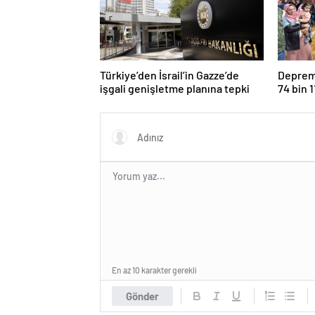
Türkiye’den İsrail’in Gazze’de
Deprem 
işgali genişletme planına tepki
74 bin 
En az 10 karakter gerekli
Gönder