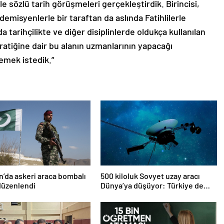
e sözlü tarih görüşmeleri gerçekleştirdik. Birincisi,
demisyenlerle bir taraftan da aslında Fatihlilerle
a tarihçilikte ve diğer disiplinlerde oldukça kullanılan
pratiğine dair bu alanın uzmanlarının yapacağı
emek istedik.”
n’da askeri araca bombalı
500 kiloluk Sovyet uzay aracı
 düzenlendi
Dünya’ya düşüyor: Türkiye de
risk altında