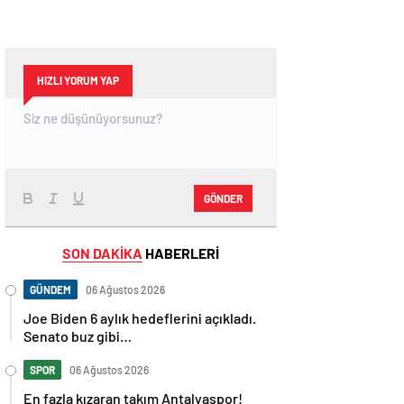
HIZLI YORUM YAP
GÖNDER
SON DAKİKA
HABERLERİ
GÜNDEM
06 Ağustos 2026
Joe Biden 6 aylık hedeflerini açıkladı.
Senato buz gibi…
SPOR
06 Ağustos 2026
En fazla kızaran takım Antalyaspor!