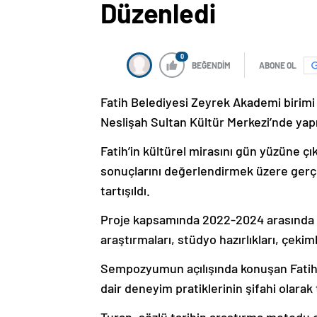
Düzenledi
0
BEĞENDİM
ABONE OL
Fatih Belediyesi Zeyrek Akademi birim
Neslişah Sultan Kültür Merkezi’nde yapı
Fatih’in kültürel mirasını gün yüzüne çı
sonuçlarını değerlendirmek üzere gerçe
tartışıldı.
Proje kapsamında 2022-2024 arasında ça
araştırmaları, stüdyo hazırlıkları, çekimle
Sempozyumun açılışında konuşan Fatih 
dair deneyim pratiklerinin şifahi olara