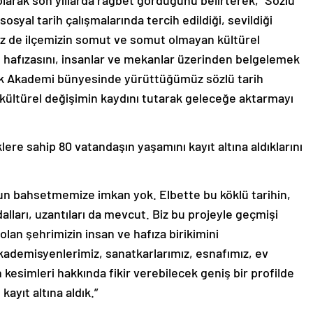
larak son yıllarda rağbet gördüğünü belirterek, “Sözlü
sosyal tarih çalışmalarında tercih edildiği, sevildiği
biz de ilçemizin somut ve somut olmayan kültürel
n hafızasını, insanlar ve mekanlar üzerinden belgelemek
yrek Akademi bünyesinde yürüttüğümüz sözlü tarih
 kültürel değişimin kaydını tutarak geleceğe aktarmayı
lere sahip 80 vatandaşın yaşamını kayıt altına aldıklarını
zun bahsetmemize imkan yok. Elbette bu köklü tarihin,
ları, uzantıları da mevcut. Biz bu projeyle geçmişi
lan şehrimizin insan ve hafıza birikimini
ademisyenlerimiz, sanatkarlarımız, esnafımız, ev
esimleri hakkında fikir verebilecek geniş bir profilde
kayıt altına aldık.”