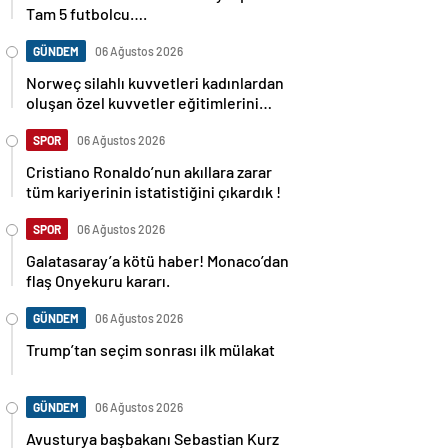
Tam 5 futbolcu….
GÜNDEM
06 Ağustos 2026
Norweç silahlı kuvvetleri kadınlardan
oluşan özel kuvvetler eğitimlerini
başlattı.
SPOR
06 Ağustos 2026
Cristiano Ronaldo’nun akıllara zarar
tüm kariyerinin istatistiğini çıkardık !
SPOR
06 Ağustos 2026
Galatasaray’a kötü haber! Monaco’dan
flaş Onyekuru kararı.
GÜNDEM
06 Ağustos 2026
Trump’tan seçim sonrası ilk mülakat
GÜNDEM
06 Ağustos 2026
Avusturya başbakanı Sebastian Kurz