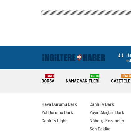
Ha
ed
CANLI
ANLIK
GÜNLÜ
BORSA
NAMAZ VAKITLERI
GAZETELE
Hava Durumu Dark
Canlı Tv Dark
Yol Durumu Dark
Yayın Akışları Dark
Canlı Tv Light
Nöbetçi Eczaneler
Son Dakika