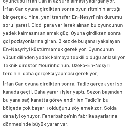
oyuncusu İrfan Can’ın az süre alması yadırganıyor.
İrfan Can oyuna girdikten sonra oyun ritminin arttığı
bir gerçek. Yine, yeni transfer En-Nesyri’ nin durumu
soru işareti. Ciddi para verilerek alınan bu oyuncunun
yedek kalmasını anlamak güç. Oyuna girdikten sonra
gol pozisyonlarına giren, 3 kez de bu şansı yakalayan
En-Nesyri’yi küstürmemek gerekiyor. Oyuncunun
vücut dilinden yedek kalmaya tepkili olduğu anlaşılıyor.
Teknik direktör Mourinho’nun, Dzeko-En-Nesyri
tercihini daha gerçekçi yapması gerekiyor.
İrfan Can oyuna girdikten sonra, Tadic gerçek yeri sol
kanada geçti. Daha yararlı işler yaptı. Sezon başından
bu yana sağ kanatta görevlendirilen Tadic’in bu
bölgede çok başarılı olduğunu söylemek zor. Solda
daha iyi oynuyor. Fenerbahçe’nin fabrika ayarlarına
dönmesinde büyük yarar var.