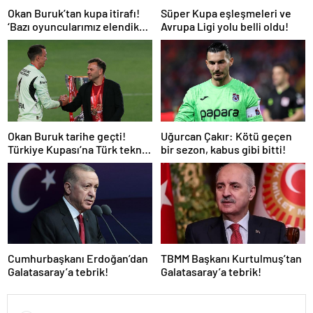
Okan Buruk’tan kupa itirafı!
Süper Kupa eşleşmeleri ve
‘Bazı oyuncularımız elendik
Avrupa Ligi yolu belli oldu!
diye düşündü’
Okan Buruk tarihe geçti!
Uğurcan Çakır: Kötü geçen
Türkiye Kupası’na Türk teknik
bir sezon, kabus gibi bitti!
adam damgası
Cumhurbaşkanı Erdoğan’dan
TBMM Başkanı Kurtulmuş’tan
Galatasaray’a tebrik!
Galatasaray’a tebrik!