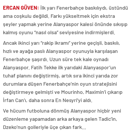
ERCAN GÜVEN:
İlk yarı Fenerbahçe baskılıydı, üstündü
ama coşkulu değildi. Farkı yükseltmek için ekstra
şeyler yapmak yerine Alanyaspor kalesi önünde sıkışıp
kalmış oyunu “nasıl olsa” seviyesine indirmişlerdi.
Ancak ikinci yarı “rakip ikramı” yerine geçişli, baskılı,
hızlı ve ayağa paslı Alanyaspor oyunuyla karşılaşan
Fenerbahçe şaşırdı. Uzun süre tek kale oynadı
Alanyaspor. Fatih Tekke ilk yarıdaki Alanyaspor’un
tuhaf planını değiştirmiş, artık sıra ikinci yarıda zor
durumlara düşen Fenerbahçe’nin oyun stratejisini
değiştirmeye gelmişti ve Mourinho, Maximin’i çıkarıp
İrfan Can’ı, daha sonra En Nesyri’yi aldı.
Ve hücum futboluna dönmüş Alanyaspor hiçbir yeni
düzenleme yapamadan arka arkaya gelen Tadic’in,
Dzeko’nun golleriyle üçe çıkan fark…