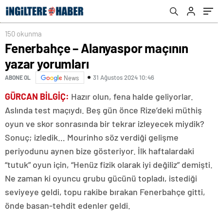
150 okunma
Fenerbahçe – Alanyaspor maçının
yazar yorumları
31 Ağustos 2024 10:46
ABONE OL
News
GÜRCAN BİLGİÇ:
Hazır olun, fena halde geliyorlar.
Aslında test maçıydı. Beş gün önce Rize’deki müthiş
oyun ve skor sonrasında bir tekrar izleyecek miydik?
Sonuç; izledik… Mourinho söz verdiği gelişme
periyodunu aynen bize gösteriyor. İlk haftalardaki
“tutuk” oyun için, “Henüz fizik olarak iyi değiliz” demişti.
Ne zaman ki oyuncu grubu gücünü topladı, istediği
seviyeye geldi, topu rakibe bırakan Fenerbahçe gitti,
önde basan-tehdit edenler geldi.