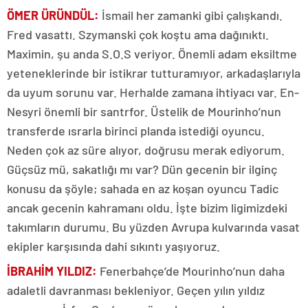
ÖMER ÜRÜNDÜL:
İsmail her zamanki gibi çalışkandı.
Fred vasattı. Szymanski çok koştu ama dağınıktı.
Maximin, şu anda S.O.S veriyor. Önemli adam eksiltme
yeteneklerinde bir istikrar tutturamıyor, arkadaşlarıyla
da uyum sorunu var. Herhalde zamana ihtiyacı var. En-
Nesyri önemli bir santrfor. Üstelik de Mourinho’nun
transferde ısrarla birinci planda istediği oyuncu.
Neden çok az süre alıyor, doğrusu merak ediyorum.
Güçsüz mü, sakatlığı mı var? Dün gecenin bir ilginç
konusu da şöyle; sahada en az koşan oyuncu Tadic
ancak gecenin kahramanı oldu. İşte bizim ligimizdeki
takımların durumu. Bu yüzden Avrupa kulvarında vasat
ekipler karşısında dahi sıkıntı yaşıyoruz.
İBRAHİM YILDIZ:
Fenerbahçe’de Mourinho’nun daha
adaletli davranması bekleniyor. Geçen yılın yıldız