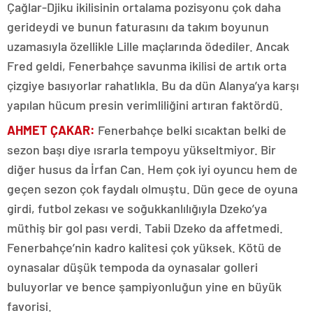
Çağlar-Djiku ikilisinin ortalama pozisyonu çok daha
gerideydi ve bunun faturasını da takım boyunun
uzamasıyla özellikle Lille maçlarında ödediler. Ancak
Fred geldi, Fenerbahçe savunma ikilisi de artık orta
çizgiye basıyorlar rahatlıkla. Bu da dün Alanya’ya karşı
yapılan hücum presin verimliliğini artıran faktördü.
AHMET ÇAKAR:
Fenerbahçe belki sıcaktan belki de
sezon başı diye ısrarla tempoyu yükseltmiyor. Bir
diğer husus da İrfan Can. Hem çok iyi oyuncu hem de
geçen sezon çok faydalı olmuştu. Dün gece de oyuna
girdi, futbol zekası ve soğukkanlılığıyla Dzeko’ya
müthiş bir gol pası verdi. Tabii Dzeko da affetmedi.
Fenerbahçe’nin kadro kalitesi çok yüksek. Kötü de
oynasalar düşük tempoda da oynasalar golleri
buluyorlar ve bence şampiyonluğun yine en büyük
favorisi.