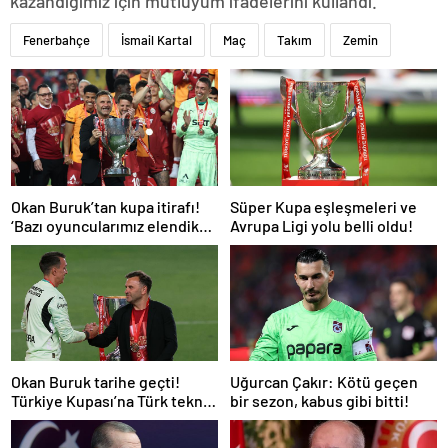
kazandığımız için mutluyum ifadelerini kullandı.
Fenerbahçe
İsmail Kartal
Maç
Takım
Zemin
Okan Buruk’tan kupa itirafı!
Süper Kupa eşleşmeleri ve
‘Bazı oyuncularımız elendik
Avrupa Ligi yolu belli oldu!
diye düşündü’
Okan Buruk tarihe geçti!
Uğurcan Çakır: Kötü geçen
Türkiye Kupası’na Türk teknik
bir sezon, kabus gibi bitti!
adam damgası