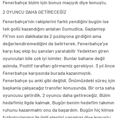
Fenerbahçe bizim için bonus maçıydı diye konuştu.
2 OYUNCU DAHA GETİRECEĞİZ
Fenerbahçe’nin rakiplerini farklı yendiğini bugün ise
tek gollü kazandığını anlatan Sumudica, Gaziantep
FK’nın son dakikalarda 2 pozisyona girdiğini ama
değerlendiremediğini de belirterek, Fenerbahçe’ye
karşı kaç ekip bu şansları yaratabilir Yedekten giren
oyuncuları bile çok iyi isimler. Bunlar bahane değil
aslında. Pozitif tarafları görmemiz gerekiyor. 3 yıl önce
Fenerbahçe karşısında burada kazanmıştık.
Fenerbahçe şu anki gibi değildi. Önümüzdeki süreç için
başkanla çalışacağız transfer konusunda. Bir orta saha
oyuncusu getirdik, 2 oyuncu daha getireceğiz. Bizim
hedefimiz ligde kalmak. Bugün benim hedefim takımın
ruhunu kazanmaktı onu da başardım. Bugün hiç kimse
futbolcularımız ile ilgili eleştiri yapamaz diye konuştu.