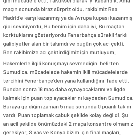
gibi mücadele etti. Taktiksel olarak iyi kapandık. Ama
maçın sonunda biraz sürpriz oldu, rakibimiz Real
Madrid’e karşı kazanmış ya da Avrupa kupası kazanmış
gibi seviniyordu. Bu benim için daha iyi. Bu maçtan
korktuklarını gösteriyordu Fenerbahçe sürekli farklı
galibiyetler alan bir takımdı ve bugün çok acı çekti.
Ben rakibimize acı çektirdiğimiz için mutluyum.
Hakemlerle ilgili konuşmayı sevmediğini belirten
Sumudica, mücadelede hakemin ikili mücadelelerde
tercihini Fenerbahçe’den yana kullandığını ifade etti.
Bundan sonra 18 maç daha oynayacaklarını ve ligde
kalmak için puan toplayacaklarını kaydeden Sumudica,
Buraya geldiğim zaman 5 maç sonunda 0 puanlı takım
vardı. Puan toplamak çabuk şekilde kolay değildi. Şu
an acil şekilde önümüzdeki 2 maça konsantre olmamız
gerekiyor. Sivas ve Konya bizim için final maçları.