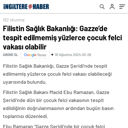
olabilir
edildi
192 okunma
Filistin Sağlık Bakanlığı: Gazze’de
tespit edilmemiş yüzlerce çocuk felci
vakası olabilir
18 Ağustos 2024 03:26
ABONE OL
News
Filistin Sağlık Bakanlığı, Gazze Şeridi’nde tespit
edilmemiş yüzlerce çocuk felci vakası olabileceği
uyarısında bulundu.
Filistin Sağlık Bakanı Macid Ebu Ramazan, Gazze
Şeridi’nde dün bir çocuk felci vakasının tespit
edildiğinin doğrulanmasının ardından bugün basın
toplantısı düzenledi.
Ebu Ramazan “Gazze Şeridi’nde bir çocuk felci