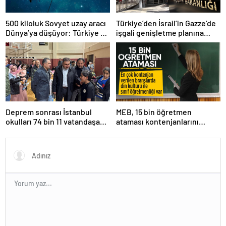
500 kiloluk Sovyet uzay aracı
Türkiye’den İsrail’in Gazze’de
Dünya’ya düşüyor: Türkiye de
işgali genişletme planına
risk altında
tepki
Deprem sonrası İstanbul
MEB, 15 bin öğretmen
okulları 74 bin 11 vatandaşa
ataması kontenjanlarını
kapısını açtı
açıkladı