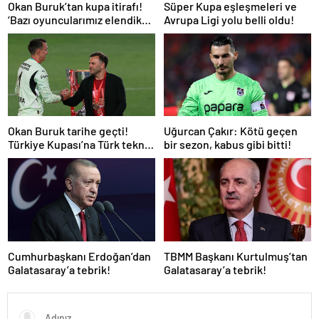
Okan Buruk’tan kupa itirafı!
Süper Kupa eşleşmeleri ve
‘Bazı oyuncularımız elendik
Avrupa Ligi yolu belli oldu!
diye düşündü’
Okan Buruk tarihe geçti!
Uğurcan Çakır: Kötü geçen
Türkiye Kupası’na Türk teknik
bir sezon, kabus gibi bitti!
adam damgası
Cumhurbaşkanı Erdoğan’dan
TBMM Başkanı Kurtulmuş’tan
Galatasaray’a tebrik!
Galatasaray’a tebrik!