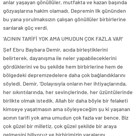
anlar yaşayan gönüllüler, mutfakta ve kazan başında
gözyaşlarına hakim olamadı. Depremin ilk gününden
bu yana yorulmaksızın çalışan gönüllüler birbirlerine
sarılarak güç verdi.
‘ACININ TARİFİ YOK AMA UMUDUN ÇOK FAZLA VAR’
Şef Ebru Baybara Demir, acıda birleştiklerini
belirterek, dayanışma ile neler yapabileceklerini
gördüklerini ve bu şekilde hem birbirlerine hem de
bölgedeki depremzedelere daha çok bağlandıklarını
söyledi. Demir, ‘Dolayısıyla onların her ihtiyaçlarında,
her sıkıntılarında, her sevinçlerinde, her üzüntülerinde
birlikte olmak istedik. Allah bir daha böyle bir felaketi
kimseye yaşatmasın ama söyleyeceğim şu ki yaşanan
acının tarifi yok ama umudun çok fazla var bence. Biz
çok güzel bir milletiz, çok güzel şekilde bir araya
gelmesini biliyoruz ve birbirimizin yaralarını