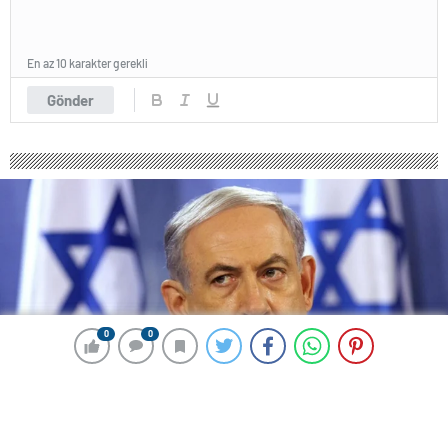
En az 10 karakter gerekli
Gönder
0
0
0
0