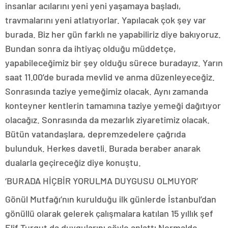
insanlar acılarını yeni yeni yaşamaya başladı,
travmalarını yeni atlatıyorlar. Yapılacak çok şey var
burada. Biz her gün farklı ne yapabiliriz diye bakıyoruz.
Bundan sonra da ihtiyaç olduğu müddetçe,
yapabileceğimiz bir şey olduğu sürece buradayız. Yarın
saat 11.00’de burada mevlid ve anma düzenleyeceğiz.
Sonrasında taziye yemeğimiz olacak. Aynı zamanda
konteyner kentlerin tamamına taziye yemeği dağıtıyor
olacağız. Sonrasında da mezarlık ziyaretimiz olacak.
Bütün vatandaşlara, depremzedelere çağrıda
bulunduk. Herkes davetli. Burada beraber anarak
dualarla geçireceğiz diye konuştu.
‘BURADA HİÇBİR YORULMA DUYGUSU OLMUYOR’
Gönül Mutfağı’nın kurulduğu ilk günlerde İstanbul’dan
gönüllü olarak gelerek çalışmalara katılan 15 yıllık şef
Elif Turgut da duygularını şöyle anlattı Normalde