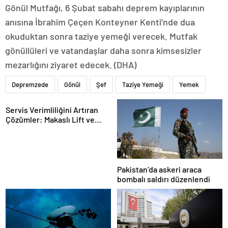
Gönül Mutfağı, 6 Şubat sabahı deprem kayıplarının
anısına İbrahim Çeçen Konteyner Kenti’nde dua
okuduktan sonra taziye yemeği verecek. Mutfak
gönüllüleri ve vatandaşlar daha sonra kimsesizler
mezarlığını ziyaret edecek. (DHA)
Depremzede
Gönül
Şef
Taziye Yemeği
Yemek
Servis Verimliliğini Artıran
Çözümler: Makaslı Lift ve
Tamirci Lifti Rehberi
Pakistan’da askeri araca
bombalı saldırı düzenlendi