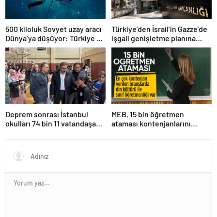
500 kiloluk Sovyet uzay aracı
Türkiye’den İsrail’in Gazze’de
Dünya’ya düşüyor: Türkiye de
işgali genişletme planına
risk altında
tepki
Deprem sonrası İstanbul
MEB, 15 bin öğretmen
okulları 74 bin 11 vatandaşa
ataması kontenjanlarını
kapısını açtı
açıkladı