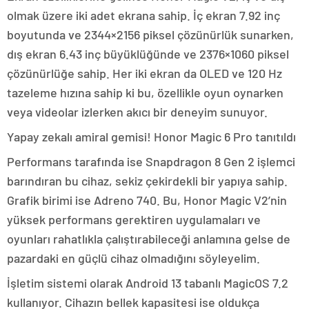
olmak üzere iki adet ekrana sahip. İç ekran 7.92 inç
boyutunda ve 2344×2156 piksel çözünürlük sunarken,
dış ekran 6.43 inç büyüklüğünde ve 2376×1060 piksel
çözünürlüğe sahip. Her iki ekran da OLED ve 120 Hz
tazeleme hızına sahip ki bu, özellikle oyun oynarken
veya videolar izlerken akıcı bir deneyim sunuyor.
Yapay zekalı amiral gemisi! Honor Magic 6 Pro tanıtıldı
Performans tarafında ise Snapdragon 8 Gen 2 işlemci
barındıran bu cihaz, sekiz çekirdekli bir yapıya sahip.
Grafik birimi ise Adreno 740. Bu, Honor Magic V2’nin
yüksek performans gerektiren uygulamaları ve
oyunları rahatlıkla çalıştırabileceği anlamına gelse de
pazardaki en güçlü cihaz olmadığını söyleyelim.
İşletim sistemi olarak Android 13 tabanlı MagicOS 7.2
kullanıyor. Cihazın bellek kapasitesi ise oldukça