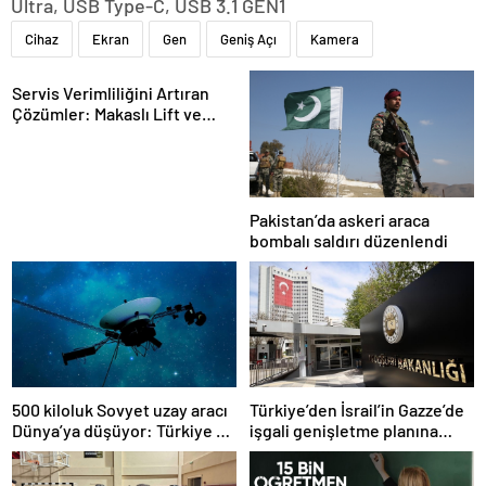
Ultra, USB Type-C, USB 3.1 GEN1
Cihaz
Ekran
Gen
Geniş Açı
Kamera
Servis Verimliliğini Artıran
Çözümler: Makaslı Lift ve
Tamirci Lifti Rehberi
Pakistan’da askeri araca
bombalı saldırı düzenlendi
500 kiloluk Sovyet uzay aracı
Türkiye’den İsrail’in Gazze’de
Dünya’ya düşüyor: Türkiye de
işgali genişletme planına
risk altında
tepki