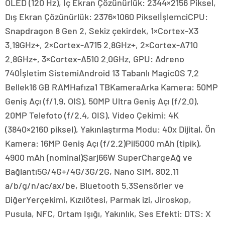
OLED (120 Hz), İç Ekran Çözünürlük: 2344×2156 Piksel,
Dış Ekran Çözünürlük: 2376×1060 PikselİşlemciCPU:
Snapdragon 8 Gen 2, Sekiz çekirdek, 1×Cortex-X3
3.19GHz+, 2×Cortex-A715 2.8GHz+, 2×Cortex-A710
2.8GHz+, 3×Cortex-A510 2.0GHz, GPU: Adreno
740İşletim SistemiAndroid 13 Tabanlı MagicOS 7.2
Bellek16 GB RAMHafıza1 TBKameraArka Kamera: 50MP
Geniş Açı (f/1.9, OIS), 50MP Ultra Geniş Açı (f/2.0),
20MP Telefoto (f/2.4, OIS), Video Çekimi: 4K
(3840×2160 piksel), Yakınlaştırma Modu: 40x Dijital, Ön
Kamera: 16MP Geniş Açı (f/2.2)Pil5000 mAh (tipik),
4900 mAh (nominal)Şarj66W SuperChargeAğ ve
Bağlantı5G/4G+/4G/3G/2G, Nano SIM, 802.11
a/b/g/n/ac/ax/be, Bluetooth 5.3Sensörler ve
DiğerYerçekimi, Kızılötesi, Parmak izi, Jiroskop,
Pusula, NFC, Ortam Işığı, Yakınlık, Ses Efekti: DTS: X