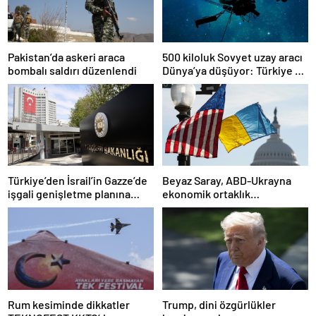
Pakistan’da askeri araca
500 kiloluk Sovyet uzay aracı
bombalı saldırı düzenlendi
Dünya’ya düşüyor: Türkiye de
risk altında
Türkiye’den İsrail’in Gazze’de
Beyaz Saray, ABD-Ukrayna
işgali genişletme planına
ekonomik ortaklık
tepki
anlaşmasının detaylarını
paylaştı
Rum kesiminde dikkatler
Trump, dini özgürlükler