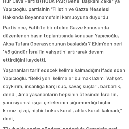
Hür Dava Partisi (HÜDA PAR) Genel Başkanı Zekeriya
Yapıcıoğlu, partisinin “Filistin ve Gazze Meselesi
Hakkında Beyanname”sini kamuoyuna duyurdu.
Partisince, Fatih’te bir otelde Gazze konusunda
düzenlenen basın toplantısında konuşan Yapıcıoğlu,
Aksa Tufanı Operasyonunun başladığı 7 Ekim’den beri
146 gündür İsrail’in vahşetini artırarak devam
ettirdiğini kaydetti.
Yaşananları tarif edecek kelime kalmadığını ifade eden
Yapıcıoğlu, “Belki yeni kelimeler bulmak lazım. Vahşet,
soykırım, insanlığa karşı suç, savaş suçları, barbarlık,
dendi. Ama yaşananların hepsinin ötesinde İsrail’in,
yani siyonist işgal çetelerinin çiğnemediği hiçbir
kırmızı çizgi, hiçbir hukuk kuralı, ahlak kuralı kalmadı.”
dedi.
Türkiye’de seçim gündemi nedeniyle Gazze’nin geri