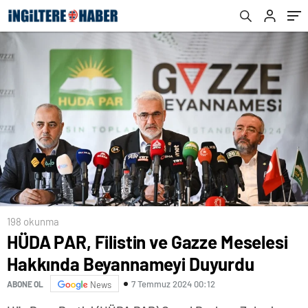
198 okunma
HÜDA PAR, Filistin ve Gazze Meselesi
Hakkında Beyannameyi Duyurdu
7 Temmuz 2024 00:12
ABONE OL
News