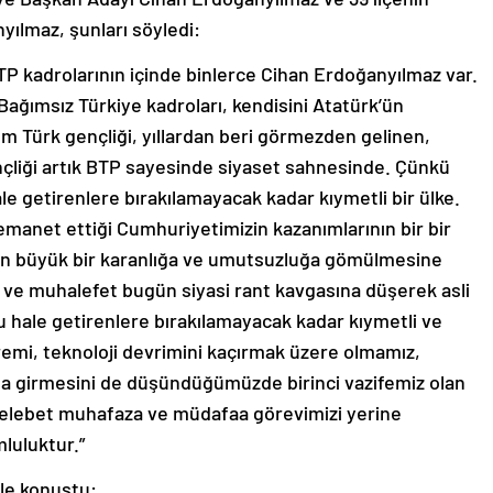
yılmaz, şunları söyledi:
P kadrolarının içinde binlerce Cihan Erdoğanyılmaz var.
 Bağımsız Türkiye kadroları, kendisini Atatürk’ün
m Türk gençliği, yıllardan beri görmezden gelinen,
çliği artık BTP sayesinde siyaset sahnesinde. Çünkü
hale getirenlere bırakılamayacak kadar kıymetli bir ülke.
emanet ettiği Cumhuriyetimizin kazanımlarının bir bir
rin büyük bir karanlığa ve umutsuzluğa gömülmesine
r ve muhalefet bugün siyasi rant kavgasına düşerek asli
u hale getirenlere bırakılamayacak kadar kıymetli ve
remi, teknoloji devrimini kaçırmak üzere olmamız,
ına girmesini de düşündüğümüzde birinci vazifemiz olan
i ilelebet muhafaza ve müdafaa görevimizi yerine
mluluktur.”
le konuştu: