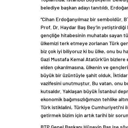
belediye başkan adayı tanıtıldı. Erdoğan
“Cihan Erdoğanyılmaz bir semboldür. BT
Prof. Dr. Haydar Baş Bey’in yetiştirdiği
gençliğe hitabesinin muhatabı sayan tü
ülkemizi terk etmeye zorlanan Türk gen
biz çok iyi biliyoruz ki bu ülke, onu bu 
Gazi Mustafa Kemal Atatürk’ün bizlere 
elden çıkarılmasına, ülkenin ve gençle
büyük bir üzüntüyle şahit olduk. İktida
vazifesini unutmuştur. Bu vatan, onu b
kutsaldır. Yaklaşan büyük İstanbul dep
ekonomik bağımsızlığımızın tehlike alt
Türk istiklalini, Türkiye Cumhuriyeti’n
getirmek bizim için artık tarihi bir soru
BTP Genel Başkanı Hüseyin Baş ise şöy