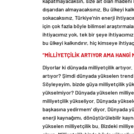
kapatmayacaksın, size ait olan madeni s
dışarıdan almayacaksınız. Bu ülkeyi kal
sokacaksınız. Türkiye’nin enerji ihtiyac
için çok fazla böyle bilimsel araştırmal
ihtiyacımız yok, tek bir şeye ihtiyacımı
bu ülkeyi kalkındırır, hiç kimseye ihtiy
“MİLLİYETÇİLİK ARTIYOR AMA HANGİ M
Diyorlar ki dünyada milliyetçilik artıyor.
artıyor? Şimdi dünyada yükselen trend ol
Söyleyeyim, bizde güya milliyetçilik yük
yükselmiyor? Dünyada yükselen milliyetç
milliyetçilik yükseliyor. Dünyada yüksel
başkasına yedirmem’ diyor. Dünyada yükse
enerji kaynağımı, dönüştürülebilir kayn
yükselen milliyetçilik bu. Bizdeki milli