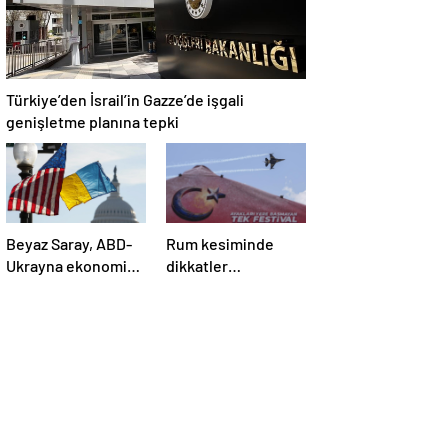
Türkiye’den İsrail’in Gazze’de işgali
genişletme planına tepki
Beyaz Saray, ABD-
Rum kesiminde
Ukrayna ekonomik
dikkatler
ortaklık
TEKNOFEST
anlaşmasının
KKTC’de
detaylarını paylaştı