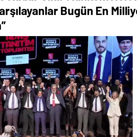
rşılayanlar Bugün En Milliye
n”