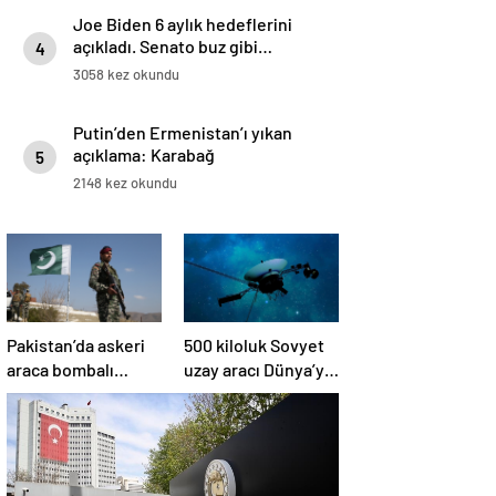
Joe Biden 6 aylık hedeflerini
açıkladı. Senato buz gibi…
4
3058 kez okundu
Putin’den Ermenistan’ı yıkan
açıklama: Karabağ
5
Azerbaycan’ın ayrılmaz bir
2148 kez okundu
parçasıdır!
Pakistan’da askeri
500 kiloluk Sovyet
araca bombalı
uzay aracı Dünya’ya
saldırı düzenlendi
düşüyor: Türkiye de
risk altında