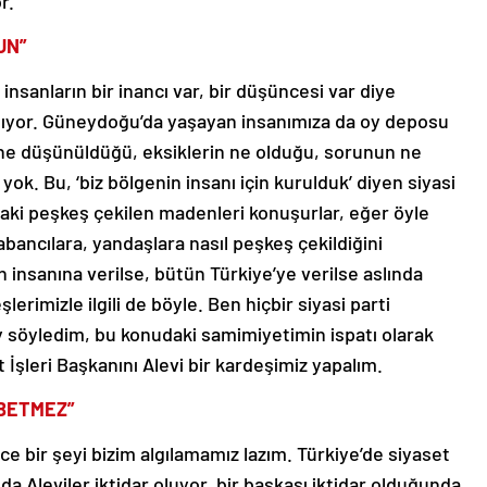
r.
UN”
insanların bir inancı var, bir düşüncesi var diye
kılıyor. Güneydoğu’da yaşayan insanımıza da oy deposu
, ne düşünüldüğü, eksiklerin ne olduğu, sorunun ne
 yok. Bu, ‘biz bölgenin insanı için kurulduk’ diyen siyasi
daki peşkeş çekilen madenleri konuşurlar, eğer öyle
ancılara, yandaşlara nasıl peşkeş çekildiğini
 insanına verilse, bütün Türkiye’ye verilse aslında
lerimizle ilgili de böyle. Ben hiçbir siyasi parti
y söyledim, bu konudaki samimiyetimin ispatı olarak
 İşleri Başkanını Alevi bir kardeşimiz yapalım.
YBETMEZ”
e bir şeyi bizim algılamamız lazım. Türkiye’de siyaset
da Aleviler iktidar oluyor, bir başkası iktidar olduğunda