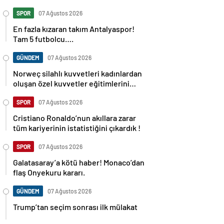
SPOR
07 Ağustos 2026
En fazla kızaran takım Antalyaspor!
Tam 5 futbolcu….
GÜNDEM
07 Ağustos 2026
Norweç silahlı kuvvetleri kadınlardan
oluşan özel kuvvetler eğitimlerini
başlattı.
SPOR
07 Ağustos 2026
Cristiano Ronaldo’nun akıllara zarar
tüm kariyerinin istatistiğini çıkardık !
SPOR
07 Ağustos 2026
Galatasaray’a kötü haber! Monaco’dan
flaş Onyekuru kararı.
GÜNDEM
07 Ağustos 2026
Trump’tan seçim sonrası ilk mülakat