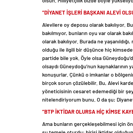
olsun. Milliyetçilik bizde böyle yükseliyo
“DİYANET İŞLERİ BAŞKANI ALEVİ OLS
Alevilere oy deposu olarak bakılıyor. Bu 
bakılmıyor, bunların oyu var olarak ba
olarak bakılıyor. Burada ne yaşanıldığı
olduğu ile ilgili bir düşünce hiç kimsede
partide bile yok. Öyle olsa Güneydoğu’
olsaydı Güneydoğu’nun kaynaklarının yab
konuşurlar. Çünkü o imkanlar o bölgenin
birçok sorun çözülebilir. Bu, Alevi kardeş
yöneticisinin cesaret edemediği bir şe
nitelendiriyorum bunu. O da şu; Diyanet
“BTP İKTİDAR OLURSA HİÇ KİMSE KA
Ama bunların gerçekleşebilmesi için önc
şu temele oturdu; birisi iktidar olduğun