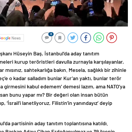
0
News
şkanı Hüseyin Baş, İstanbul’da aday tanıtım
eleri kurup teröristleri davulla zurnayla karşılayanlar,
r mısınız, sahtekarlığa bakın. Mesela, sağlıklı bir zihinle
’e o kadar salladım bunlar Kur’an yaktı, bunlar terör
ya girmesini kabul edemem’ demesi lazım, ama NATO’ya
nsan bunu yapar mı? Bir değeri olan insan bütün
, ‘İsrail’i lanetliyoruz, Filistin’in yanındayız’ deyip
da partisinin aday tanıtım toplantısına katıldı.
ye Başkan Adayı Cihan Erdoğanyılmaz ve 39 ilçenin