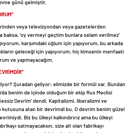
enme günü gelmiştir.
ORUM”
erinden veya televizyondan veya gazetelerden
baksa, ‘oy vermeyi geçtim bunlara selam verilmez’
yapıyorum, karşımdaki oğlum için yapıyorum, bu arkada
kların geleceği için yapıyorum, hiç kimsenin menfaati
ıyorum ve yapmayacağım.
EVRİMDİR”
iyor? Şuradan geliyor; elimizde bir formül var. Bundan
’da benim de içinde olduğum bir ekip Rus Meclisi
ssiz Devrim’ dendi. Kapitalizmi, liberalizmi ve
p kutusuna atan bir devrimdi bu. O devrim benim güzel
vrimiydi. Biz bu ülkeyi kalkındırırız ama bu ülkeyi
abrikayı satmayacaksın, size ait olan fabrikayı