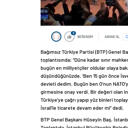
0
BEĞENDİM
ABONE OL
Bağımsız Türkiye Partisi (BTP) Genel Ba
toplantısında; “Düne kadar sınır mahkem
bugün en milliyetçiler oldular olaya baka
düşündüğünüzde, ‘Ben 15 gün önce İsveç
devleti dedim. Bugün ben O’nun NATO’
girmesine onay verdi. Bir değeri olan i
Türkiye’ye çağrı yapıp yüz binleri toplayıp
İsrail’le ticarete devam eder mi” dedi.
BTP Genel Başkanı Hüseyin Baş, İstanbul’
Toplantıda, İstanbul Büyükşehir Beledi