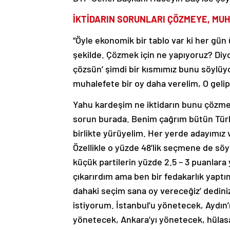
İKTİDARIN SORUNLARI ÇÖZMEYE, MUH
“Öyle ekonomik bir tablo var ki her gün
şekilde. Çözmek için ne yapıyoruz? Diyo
çözsün’ şimdi bir kısmımız bunu söylüyor
muhalefete bir oy daha verelim, O gelip 
Yahu kardeşim ne iktidarın bunu çözmeye
sorun burada. Benim çağrım bütün Türk m
birlikte yürüyelim. Her yerde adayımız 
Özellikle o yüzde 48’lik seçmene de söy
küçük partilerin yüzde 2.5 – 3 puanlara
çıkarırdım ama ben bir fedakarlık yaptım
dahaki seçim sana oy vereceğiz’ dedin
istiyorum. İstanbul’u yönetecek, Aydın
yönetecek, Ankara’yı yönetecek, hülasa