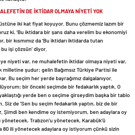
ALEFETİN DE İKTİDAR OLMAYA NİYETİ YOK
 üstüne iki kat fiyat koyuyor. Bunu çözmemiz lazım bir
ruz ki, ‘Bu iktidara bir şans daha verelim bu ekonomiyi
, bir kısmımız da ‘Bu iktidarı iktidarda tutan
bu işi çözsün’ diyor.
 niyeti var, ne muhalefetin iktidar olmaya niyeti var,
illetine şudur; gelin Bağımsız Türkiye Partisi ile
var. Bu seçim her yerde bayrağımız dalgalanıyor.
lüyorum; bir önceki seçimde bir fedakarlık yaptık. O
 yaklaştığı yerde ben o seçime girseydim başka bir tablo
. Siz de ‘Sen bu seçim fedakarlık yaptın, biz de bir
iz. Şimdi ben kendime oy istemiyorum, ben adaylara oy
’ı yönetecek, Trabzon’u yönetecek, Karabük’ü
 80 ili yönetecek adaylara oy istiyorum çünkü sizin