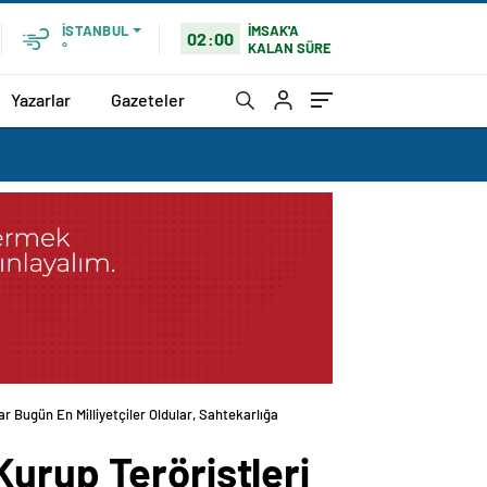
İMSAK'A
İSTANBUL
02:00
KALAN SÜRE
°
Yazarlar
Gazeteler
r Bugün En Milliyetçiler Oldular, Sahtekarlığa
urup Teröristleri