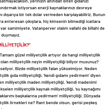
atmayacaksın, yerinizin altından biten gıdanızı
kındırmak istiyorsan enerji kaynaklarınızı devreye
ını dışarıya bir tek dolar vermeden karşılayabiliriz. Bunun
ara enteresan çıkışlara, hiç kimsenin bilmediği icatlara
z var samimiyete. Vatanperver olalım vallahi de billahi de
aç duymayız.
İLLİYETÇİLİK?”
 Tamam güzel milliyetçilik artıyor da hangi milliyetçilik
an milliyetçilik neyin milliyetçiliği biliyor musunuz?
seliyor. Bizde milliyetçilik falan yükselmiyor. Neden
ilik gıda milliyetçiliği, ‘kendi gıdamı yedirmem’ diyen
en milliyetçilik maden milliyetçiliği, ‘kendi madenimi
len milliyetçilik kaynak milliyetçiliği, ‘su kaynağımı
aklarımı başkalarına yedirmem’ milliyetçiliği. Dünyada
yetçilik örnekleri ne? Rant bende olsun, gerisi peşkeş