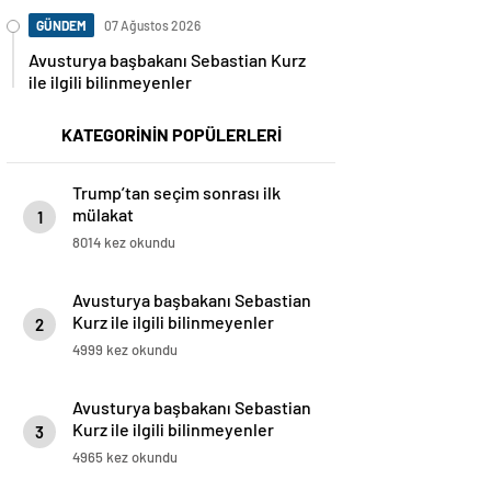
GÜNDEM
07 Ağustos 2026
Avusturya başbakanı Sebastian Kurz
ile ilgili bilinmeyenler
KATEGORİNİN POPÜLERLERİ
Trump’tan seçim sonrası ilk
mülakat
1
8014 kez okundu
Avusturya başbakanı Sebastian
Kurz ile ilgili bilinmeyenler
2
4999 kez okundu
Avusturya başbakanı Sebastian
Kurz ile ilgili bilinmeyenler
3
4965 kez okundu