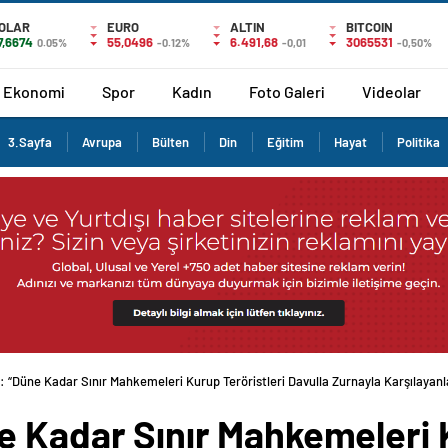
OLAR
EURO
ALTIN
BITCOIN
7,6674
55,0496
6.491,68
3065531
0.05%
-0.12%
-0,01
-0,50%
Ekonomi
Spor
Kadın
Foto Galeri
Videolar
3.Sayfa
Avrupa
Bülten
Din
Eğitim
Hayat
Politika
 “Düne Kadar Sınır Mahkemeleri Kurup Teröristleri Davulla Zurnayla Karşılayanla
e Kadar Sınır Mahkemeleri K