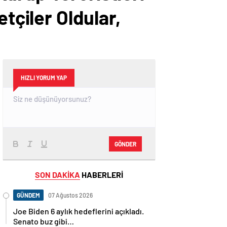
tçiler Oldular,
HIZLI YORUM YAP
GÖNDER
SON DAKİKA
HABERLERİ
GÜNDEM
07 Ağustos 2026
Joe Biden 6 aylık hedeflerini açıkladı.
Senato buz gibi…