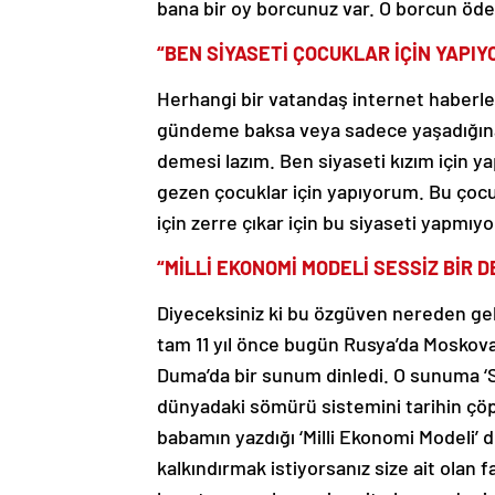
bana bir oy borcunuz var. O borcun öd
“BEN SİYASETİ ÇOCUKLAR İÇİN YAPIY
Herhangi bir vatandaş internet haberl
gündeme baksa veya sadece yaşadığına 
demesi lazım. Ben siyaseti kızım için 
gezen çocuklar için yapıyorum. Bu çocu
için zerre çıkar için bu siyaseti yapm
“MİLLİ EKONOMİ MODELİ SESSİZ BİR D
Diyeceksiniz ki bu özgüven nereden gel
tam 11 yıl önce bugün Rusya’da Moskova
Duma’da bir sunum dinledi. O sunuma ‘Se
dünyadaki sömürü sistemini tarihin çö
babamın yazdığı ‘Milli Ekonomi Modeli’ de
kalkındırmak istiyorsanız size ait olan f