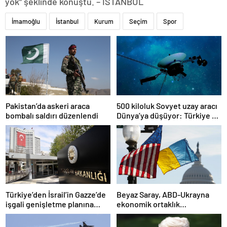
yok” şeklinde konuştu. – İSTANBUL
İmamoğlu
İstanbul
Kurum
Seçim
Spor
Pakistan’da askeri araca
500 kiloluk Sovyet uzay aracı
bombalı saldırı düzenlendi
Dünya’ya düşüyor: Türkiye de
risk altında
Türkiye’den İsrail’in Gazze’de
Beyaz Saray, ABD-Ukrayna
işgali genişletme planına
ekonomik ortaklık
tepki
anlaşmasının detaylarını
paylaştı