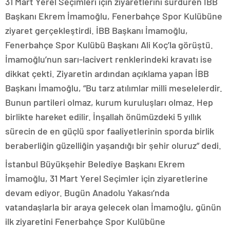
31 Mart Yerel Seçimleri için ziyaretlerini sürdüren İBB
Başkanı Ekrem İmamoğlu, Fenerbahçe Spor Kulübüne
ziyaret gerçekleştirdi. İBB Başkanı İmamoğlu,
Fenerbahçe Spor Kulübü Başkanı Ali Koç’la görüştü.
İmamoğlu’nun sarı-lacivert renklerindeki kravatı ise
dikkat çekti. Ziyaretin ardından açıklama yapan İBB
Başkanı İmamoğlu, “Bu tarz atılımlar milli meselelerdir.
Bunun partileri olmaz, kurum kuruluşları olmaz. Hep
birlikte hareket edilir. İnşallah önümüzdeki 5 yıllık
sürecin de en güçlü spor faaliyetlerinin sporda birlik
beraberliğin güzelliğin yaşandığı bir şehir oluruz” dedi.
İstanbul Büyükşehir Belediye Başkanı Ekrem
İmamoğlu, 31 Mart Yerel Seçimler için ziyaretlerine
devam ediyor. Bugün Anadolu Yakası’nda
vatandaşlarla bir araya gelecek olan İmamoğlu, günün
ilk ziyaretini Fenerbahçe Spor Kulübüne