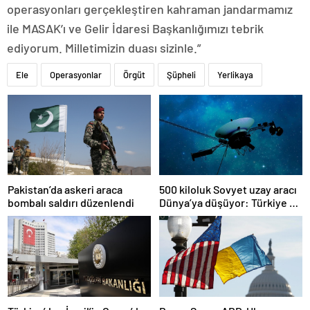
operasyonları gerçekleştiren kahraman jandarmamız
ile MASAK’ı ve Gelir İdaresi Başkanlığımızı tebrik
ediyorum. Milletimizin duası sizinle.”
Ele
Operasyonlar
Örgüt
Şüpheli
Yerlikaya
Pakistan’da askeri araca
500 kiloluk Sovyet uzay aracı
bombalı saldırı düzenlendi
Dünya’ya düşüyor: Türkiye de
risk altında