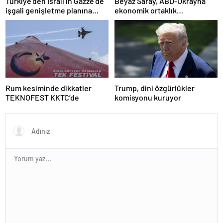
Türkiye’den İsrail’in Gazze’de
Beyaz Saray, ABD-Ukrayna
işgali genişletme planına
ekonomik ortaklık
tepki
anlaşmasının detaylarını
paylaştı
Rum kesiminde dikkatler
Trump, dini özgürlükler
TEKNOFEST KKTC’de
komisyonu kuruyor