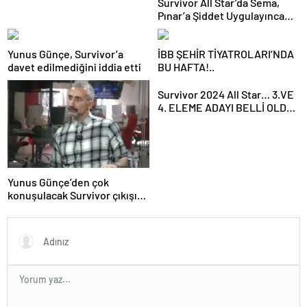
Survivor All Star’da Sema,
Pınar’a Şiddet Uygulayınca
Diskalifiye Edildi
Yunus Günçe, Survivor’a
İBB ŞEHİR TİYATROLARI’NDA
davet edilmediğini iddia etti
BU HAFTA!..
Survivor 2024 All Star… 3.VE
4. ELEME ADAYI BELLİ OLDU,
SAKATLIKLAR ÜZDÜ!
Yunus Günçe’den çok
konuşulacak Survivor çıkışı:
Davet edilmeme rağmen
videolarımdan dolayı beni
almadılar