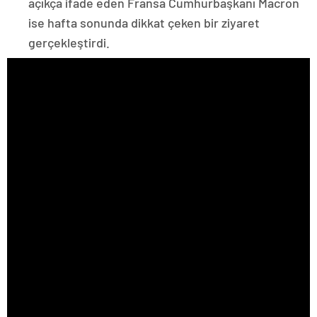
açıkça ifade eden Fransa Cumhurbaşkanı Macron
ise hafta sonunda dikkat çeken bir ziyaret
gerçekleştirdi.