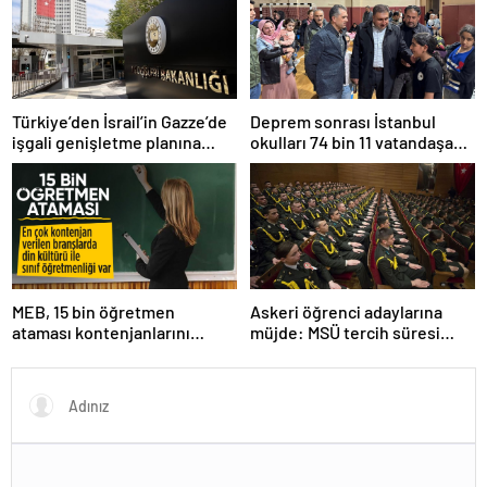
Türkiye’den İsrail’in Gazze’de
Deprem sonrası İstanbul
işgali genişletme planına
okulları 74 bin 11 vatandaşa
tepki
kapısını açtı
MEB, 15 bin öğretmen
Askeri öğrenci adaylarına
ataması kontenjanlarını
müjde: MSÜ tercih süresi
açıkladı
uzatıldı