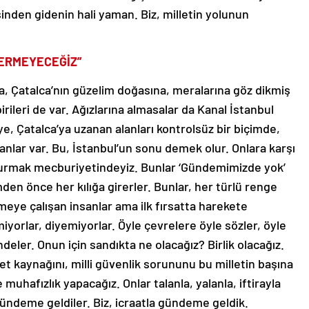
şinden gidenin hali yaman. Biz, milletin yolunun
VERMEYECEĞİZ”
na, Çatalca’nın güzelim doğasına, meralarına göz dikmiş
irileri de var. Ağızlarına almasalar da Kanal İstanbul
ye, Çatalca’ya uzanan alanları kontrolsüz bir biçimde,
nlar var. Bu, İstanbul’un sonu demek olur. Onlara karşı
ı durmak mecburiyetindeyiz. Bunlar ‘Gündemimizde yok’
den önce her kılığa girerler. Bunlar, her türlü renge
lemeye çalışan insanlar ama ilk fırsatta harekete
yorlar, diyemiyorlar. Öyle çevrelere öyle sözler, öyle
eler. Onun için sandıkta ne olacağız? Birlik olacağız.
t kaynağını, milli güvenlik sorununu bu milletin başına
uhafızlık yapacağız. Onlar talanla, yalanla, iftirayla
 gündeme geldiler. Biz, icraatla gündeme geldik.