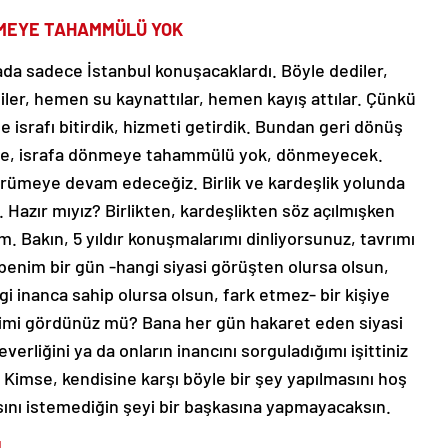
NMEYE TAHAMMÜLÜ YOK
a sadece İstanbul konuşacaklardı. Böyle dediler,
diler, hemen su kaynattılar, hemen kayış attılar. Çünkü
e israfı bitirdik, hizmeti getirdik. Bundan geri dönüş
nete, israfa dönmeye tahammülü yok, dönmeyecek.
yürümeye devam edeceğiz. Birlik ve kardeşlik yolunda
Hazır mıyız? Birlikten, kardeşlikten söz açılmışken
m. Bakın, 5 yıldır konuşmalarımı dinliyorsunuz, tavrımı
benim bir gün -hangi siyasi görüşten olursa olsun,
i inanca sahip olursa olsun, fark etmez- bir kişiye
diğimi gördünüz mü? Bana her gün hakaret eden siyasi
verliğini ya da onların inancını sorguladığımı işittiniz
 Kimse, kendisine karşı böyle bir şey yapılmasını hoş
ını istemediğin şeyi bir başkasına yapmayacaksın.
I