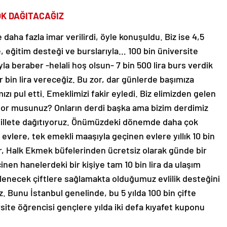
OK DAĞITACAĞIZ
aha fazla imar verilirdi, öyle konuşuldu. Biz ise 4,5
le, eğitim desteği ve burslarıyla… 100 bin üniversite
la beraber -helali hoş olsun- 7 bin 500 lira burs verdik
 bin lira vereceğiz. Bu zor, dar günlerde başımıza
ı pul etti. Emeklimizi fakir eyledi. Biz elimizden gelen
iliyor musunuz? Onların derdi başka ama bizim derdimiz
 millete dağıtıyoruz. Önümüzdeki dönemde daha çok
evlere, tek emekli maaşıyla geçinen evlere yıllık 10 bin
r, Halk Ekmek büfelerinden ücretsiz olarak günde bir
nen hanelerdeki bir kişiye tam 10 bin lira da ulaşım
evlenecek çiftlere sağlamakta olduğumuz evlilik desteğini
ğız. Bunu İstanbul genelinde, bu 5 yılda 100 bin çifte
ersite öğrencisi gençlere yılda iki defa kıyafet kuponu