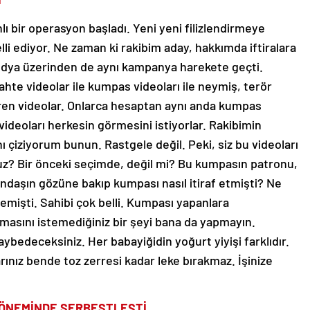
 bir operasyon başladı. Yeni yeni filizlendirmeye
lli ediyor. Ne zaman ki rakibim aday, hakkımda iftiralara
medya üzerinden de aynı kampanya harekete geçti.
hte videolar ile kumpas videoları ile neymiş, terör
ren videolar. Onlarca hesaptan aynı anda kumpas
videoları herkesin görmesini istiyorlar. Rakibimin
ı çiziyorum bunun. Rastgele değil. Peki, siz bu videoları
uz? Bir önceki seçimde, değil mi? Bu kumpasın patronu,
ndaşın gözüne bakıp kumpası nasıl itiraf etmişti? Ne
mişti. Sahibi çok belli. Kumpası yapanlara
lmasını istemediğiniz bir şeyi bana da yapmayın.
bedeceksiniz. Her babayiğidin yoğurt yiyişi farklıdır.
rınız bende toz zerresi kadar leke bırakmaz. İşinize
DÖNEMİNDE SERBESTLEŞTİ