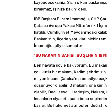
kaybedeceksiniz. Sizin o kumpaslarınız,
bırakmaz. İşinize bakın” dedi.
İBB Başkanı Ekrem İmamoğlu, CHP Çatalc
Çatalca Avrupa Yakası Müteferrik 1 İç
katıldı. Cumhuriyet Meydanı’ndaki kala
Başkanı’nın, ilçede yaptıkları hiçbir te
İmamoğlu, şöyle konuştu:
“BU MAKAMIN SAHİBİ, BU ŞEHRİN 16 M
Ben hayata şöyle bakıyorum. Bu makam
çok kutlu bir makam. Kadim şehrimizin 
milyon insanı. Çatalca’nın belediye başk
düşünüyor olabilir. O makam, ona kimin
olabilir. Değil sevgili kardeşim. Makam, 
insanların siyaseti, şusu busu seçimde
başlar. Bu hükümet atmosferi değiştirdi.