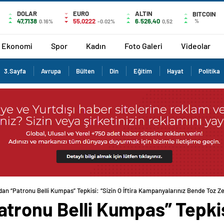
DOLAR
EURO
ALTIN
BITCOIN
47,7138
55,0222
6.526,40
%
0.16%
-0.02%
0,52
Ekonomi
Spor
Kadın
Foto Galeri
Videolar
3.Sayfa
Avrupa
Bülten
Din
Eğitim
Hayat
Politika
an “Patronu Belli Kumpas” Tepkisi: “Sizin O İftira Kampanyalarınız Bende Toz Ze
ronu Belli Kumpas” Tepkisi: