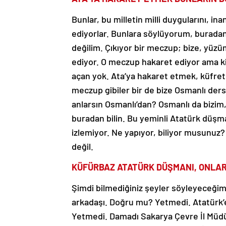
Bunlar, bu milletin milli duygularını, in
ediyorlar. Bunlara söylüyorum, buradan
değilim. Çıkıyor bir meczup; bize, yüz
ediyor. O meczup hakaret ediyor ama kim
açan yok. Ata’ya hakaret etmek, küfret
meczup gibiler bir de bize Osmanlı der
anlarsın Osmanlı’dan? Osmanlı da bizim, 
buradan bilin. Bu yeminli Atatürk düşm
izlemiyor. Ne yapıyor, biliyor musunuz
değil.
KÜFÜRBAZ ATATÜRK DÜŞMANI, ONLARI
Şimdi bilmediğiniz şeyler söyleyeceğim.
arkadaşı. Doğru mu? Yetmedi. Atatürk’e 
Yetmedi. Damadı Sakarya Çevre İl Müdür