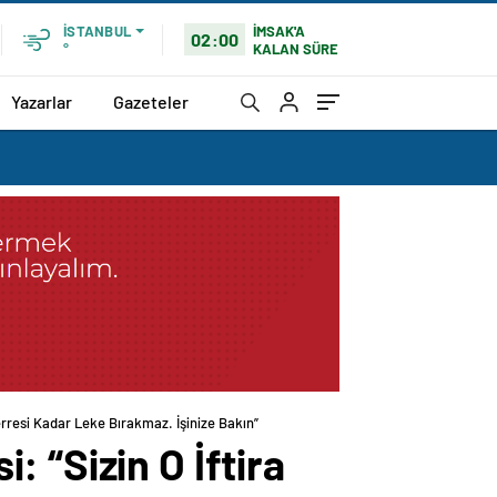
İMSAK'A
İSTANBUL
02:00
KALAN SÜRE
°
Yazarlar
Gazeteler
rresi Kadar Leke Bırakmaz. İşinize Bakın”
 “Sizin O İftira