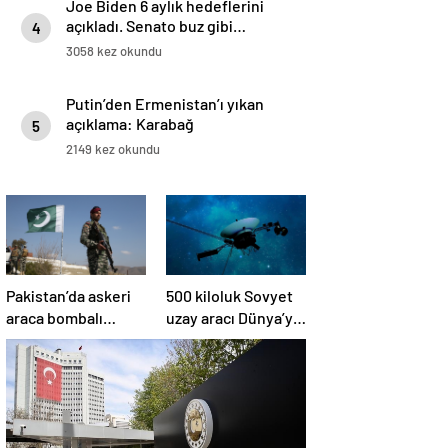
Joe Biden 6 aylık hedeflerini
açıkladı. Senato buz gibi…
4
3058 kez okundu
Putin’den Ermenistan’ı yıkan
açıklama: Karabağ
5
Azerbaycan’ın ayrılmaz bir
2149 kez okundu
parçasıdır!
Pakistan’da askeri
500 kiloluk Sovyet
araca bombalı
uzay aracı Dünya’ya
saldırı düzenlendi
düşüyor: Türkiye de
risk altında