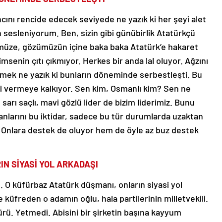
ancını rencide edecek seviyede ne yazık ki her şeyi alet
 sesleniyorum. Ben, sizin gibi günübirlik Atatürkçü
ümüze, gözümüzün içine baka baka Atatürk’e hakaret
senin çıtı çıkmıyor. Herkes bir anda lal oluyor. Ağzını
mek ne yazık ki bunların döneminde serbestleşti. Bu
si vermeye kalkıyor. Sen kim, Osmanlı kim? Sen ne
sarı saçlı, mavi gözlü lider de bizim liderimiz. Bunu
anlarını bu iktidar, sadece bu tür durumlarda uzaktan
? Onlara destek de oluyor hem de öyle az buz destek
N SİYASİ YOL ARKADAŞI
 O küfürbaz Atatürk düşmanı, onların siyasi yol
küfreden o adamın oğlu, hala partilerinin milletvekili.
ü. Yetmedi. Abisini bir şirketin başına kayyum