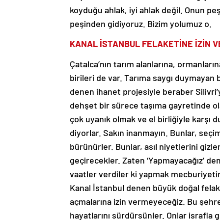
koyduğu ahlak, iyi ahlak değil. Onun pe
peşinden gidiyoruz. Bizim yolumuz o.
KANAL İSTANBUL FELAKETİNE İZİN 
Çatalca’nın tarım alanlarına, ormanları
birileri de var. Tarıma saygı duymayan b
denen ihanet projesiyle beraber Silivri’
dehşet bir sürece taşıma gayretinde ola
çok uyanık olmak ve el birliğiyle karş
diyorlar. Sakın inanmayın. Bunlar, seçim
bürünürler. Bunlar, asıl niyetlerini giz
geçirecekler. Zaten ‘Yapmayacağız’ demi
vaatler verdiler ki yapmak mecburiyetind
Kanal İstanbul denen büyük doğal felake
açmalarına izin vermeyeceğiz. Bu şehre m
hayatlarını sürdürsünler. Onlar israfla