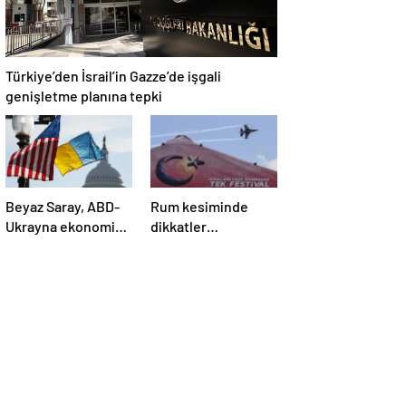
Türkiye’den İsrail’in Gazze’de işgali
genişletme planına tepki
Beyaz Saray, ABD-
Rum kesiminde
Ukrayna ekonomik
dikkatler
ortaklık
TEKNOFEST
anlaşmasının
KKTC’de
detaylarını paylaştı