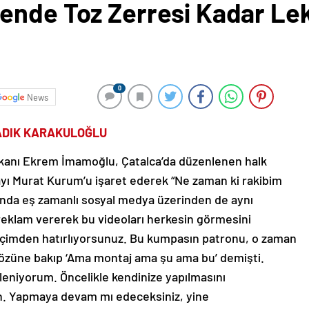
ende Toz Zerresi Kadar Le
0
News
SADIK KARAKULOĞLU
şkanı Ekrem İmamoğlu, Çatalca’da düzenlenen halk
yı Murat Kurum’u işaret ederek “Ne zaman ki rakibim
 anda eş zamanlı sosyal medya üzerinden de aynı
reklam vererek bu videoları herkesin görmesini
i seçimden hatırlıyorsunuz. Bu kumpasın patronu, o zaman
gözüne bakıp ‘Ama montaj ama şu ama bu’ demişti.
leniyorum. Öncelikle kendinize yapılmasını
ın. Yapmaya devam mı edeceksiniz, yine