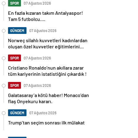
SPOR
07 Ağustos 2026
En fazla kızaran takım Antalyaspor!
Tam 5 futbolcu….
GÜNDEM
07 Ağustos 2026
Norweç silahlı kuvvetleri kadınlardan
oluşan özel kuvvetler eğitimlerini
başlattı.
SPOR
07 Ağustos 2026
Cristiano Ronaldo’nun akıllara zarar
tüm kariyerinin istatistiğini çıkardık !
SPOR
07 Ağustos 2026
Galatasaray’a kötü haber! Monaco’dan
flaş Onyekuru kararı.
GÜNDEM
07 Ağustos 2026
Trump’tan seçim sonrası ilk mülakat