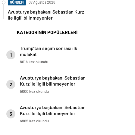
GÜNDEM
07 Ağustos 2026
Avusturya başbakanı Sebastian Kurz
ile ilgili bilinmeyenler
KATEGORİNİN POPÜLERLERİ
Trump’tan seçim sonrası ilk
mülakat
1
8014 kez okundu
Avusturya başbakanı Sebastian
Kurz ile ilgili bilinmeyenler
2
5000 kez okundu
Avusturya başbakanı Sebastian
Kurz ile ilgili bilinmeyenler
3
4965 kez okundu