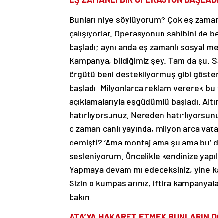
Bunları niye söylüyorum? Çok eş zamanlı
çalışıyorlar. Operasyonun sahibini de be
başladı; aynı anda eş zamanlı sosyal 
Kampanya, bildiğimiz şey. Tam da şu. Sa
örgütü beni destekliyormuş gibi göste
başladı. Milyonlarca reklam vererek bu 
açıklamalarıyla eşgüdümlü başladı. Altın
hatırlıyorsunuz. Nereden hatırlıyorsun
o zaman canlı yayında, milyonlarca vata
demişti? ‘Ama montaj ama şu ama bu’ de
sesleniyorum. Öncelikle kendinize yapı
Yapmaya devam mı edeceksiniz, yine kay
Sizin o kumpaslarınız, iftira kampanyala
bakın.
ATA’YA HAKARET ETMEK BUNLARIN 