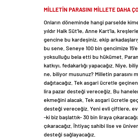
MİLLETİN PARASINI MİLLETE DAHA Ç
Onların döneminde hangi parselde kime d
yıldır Halk Süt’le, Anne Kart’la, kreşler
gencine bu kardeşiniz, ekip arkadaşlarıy
bu sene. Seneye 100 bin gencimize 15’er
yoksulluğu bela etti bu hükümet. Paramız
katkıyı, fedakarlığı yapacağız. Niye, b
ne, biliyor musunuz? Milletin parasını
dağıtacağız. Tek asgari ücretle geçinen 
lira pazar desteği vereceğiz. Bu hanele
ekmeğini alacak. Tek asgari ücretle geçi
desteği vereceğiz. Yeni evli çiftlere, 
-ki biz başlattık- 30 bin liraya çıkaraca
çıkaracağız. İhtiyaç sahibi lise ve üniv
desteği sağlayacağız.