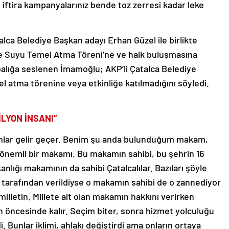
 iftira kampanyalarınız bende toz zerresi kadar leke
a Belediye Başkan adayı Erhan Güzel ile birlikte
me Suyu Temel Atma Töreni’ne ve halk buluşmasına
balığa seslenen İmamoğlu; AKP’li Çatalca Belediye
mel atma törenine veya etkinliğe katılmadığını söyledi.
İLYON İNSANI”
lar gelir geçer. Benim şu anda bulunduğum makam,
önemli bir makamı. Bu makamın sahibi, bu şehrin 16
anlığı makamının da sahibi Çatalcalılar. Bazıları şöyle
 tarafından verildiyse o makamın sahibi de o zannediyor
milletin. Millete ait olan makamın hakkını verirken
n öncesinde kalır. Seçim biter, sonra hizmet yolculuğu
 Bunlar iklimi, ahlakı değiştirdi ama onların ortaya