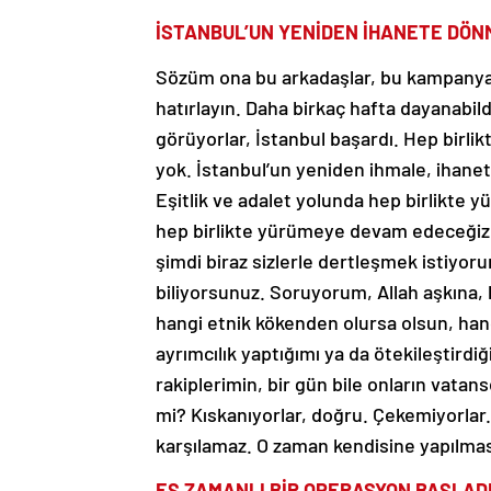
İSTANBUL’UN YENİDEN İHANETE DÖ
Sözüm ona bu arkadaşlar, bu kampanyad
hatırlayın. Daha birkaç hafta dayanabil
görüyorlar, İstanbul başardı. Hep birlikt
yok. İstanbul’un yeniden ihmale, iha
Eşitlik ve adalet yolunda hep birlikte 
hep birlikte yürümeye devam edeceğiz. 
şimdi biraz sizlerle dertleşmek istiyoru
biliyorsunuz. Soruyorum, Allah aşkına, 
hangi etnik kökenden olursa olsun, hang
ayrımcılık yaptığımı ya da ötekileştir
rakiplerimin, bir gün bile onların vatanse
mi? Kıskanıyorlar, doğru. Çekemiyorlar.
karşılamaz. O zaman kendisine yapılmas
EŞ ZAMANLI BİR OPERASYON BAŞLAD