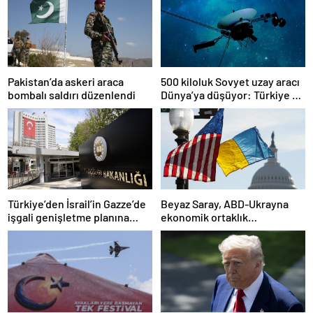
Pakistan’da askeri araca
500 kiloluk Sovyet uzay aracı
bombalı saldırı düzenlendi
Dünya’ya düşüyor: Türkiye de
risk altında
Türkiye’den İsrail’in Gazze’de
Beyaz Saray, ABD-Ukrayna
işgali genişletme planına
ekonomik ortaklık
tepki
anlaşmasının detaylarını
paylaştı