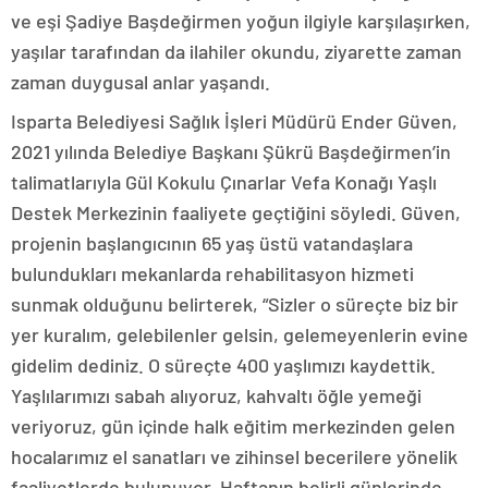
ve eşi Şadiye Başdeğirmen yoğun ilgiyle karşılaşırken,
yaşılar tarafından da ilahiler okundu, ziyarette zaman
zaman duygusal anlar yaşandı.
Isparta Belediyesi Sağlık İşleri Müdürü Ender Güven,
2021 yılında Belediye Başkanı Şükrü Başdeğirmen’in
talimatlarıyla Gül Kokulu Çınarlar Vefa Konağı Yaşlı
Destek Merkezinin faaliyete geçtiğini söyledi. Güven,
projenin başlangıcının 65 yaş üstü vatandaşlara
bulundukları mekanlarda rehabilitasyon hizmeti
sunmak olduğunu belirterek, “Sizler o süreçte biz bir
yer kuralım, gelebilenler gelsin, gelemeyenlerin evine
gidelim dediniz. O süreçte 400 yaşlımızı kaydettik.
Yaşlılarımızı sabah alıyoruz, kahvaltı öğle yemeği
veriyoruz, gün içinde halk eğitim merkezinden gelen
hocalarımız el sanatları ve zihinsel becerilere yönelik
faaliyetlerde bulunuyor. Haftanın belirli günlerinde