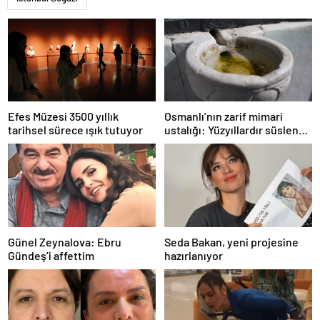
Efes Müzesi 3500 yıllık
Osmanlı’nın zarif mimari
tarihsel sürece ışık tutuyor
ustalığı: Yüzyıllardır süslenen
kuş sebilleri ve çanakları
Günel Zeynalova: Ebru
Seda Bakan, yeni projesine
Gündeş’i affettim
hazırlanıyor