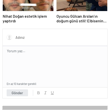
Nihat Doğan estetik işlem
Oyuncu Gülcan Arslan’ın
yaptırdı
doğum günü stili! Elbisenin
düğmelerini kapatmadı
En az 10 karakter gerekli
Gönder