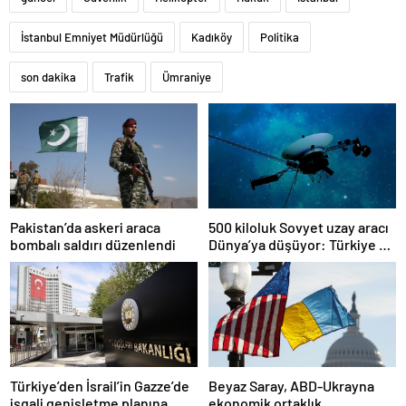
İstanbul Emniyet Müdürlüğü
Kadıköy
Politika
son dakika
Trafik
Ümraniye
Pakistan’da askeri araca
500 kiloluk Sovyet uzay aracı
bombalı saldırı düzenlendi
Dünya’ya düşüyor: Türkiye de
risk altında
Türkiye’den İsrail’in Gazze’de
Beyaz Saray, ABD-Ukrayna
işgali genişletme planına
ekonomik ortaklık