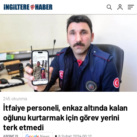
245 okunma
İtfaiye personeli, enkaz altında kalan
oğlunu kurtarmak için görev yerini
terk etmedi
6 Şubat 2024 00:12
ABONE OL
News