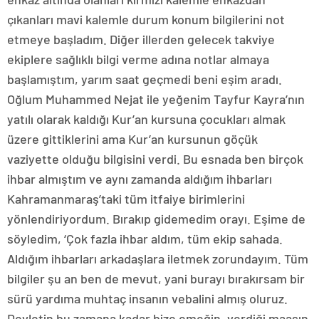
çıkanları mavi kalemle durum konum bilgilerini not
etmeye başladım. Diğer illerden gelecek takviye
ekiplere sağlıklı bilgi verme adına notlar almaya
başlamıştım, yarım saat geçmedi beni eşim aradı.
Oğlum Muhammed Nejat ile yeğenim Tayfur Kayra’nın
yatılı olarak kaldığı Kur’an kursuna çocukları almak
üzere gittiklerini ama Kur’an kursunun göçük
vaziyette olduğu bilgisini verdi. Bu esnada ben birçok
ihbar almıştım ve aynı zamanda aldığım ihbarları
Kahramanmaraş’taki tüm itfaiye birimlerini
yönlendiriyordum. Bırakıp gidemedim orayı. Eşime de
söyledim, ‘Çok fazla ihbar aldım, tüm ekip sahada.
Aldığım ihbarları arkadaşlara iletmek zorundayım. Tüm
bilgiler şu an ben de mevut, yani burayı bırakırsam bir
sürü yardıma muhtaç insanın vebalini almış oluruz.
Devletin bu zamana kadar bize emeğin, verdiği maaşın