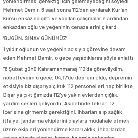
yönlendirmesi gerektiği için gelemeyeceğini söyledi.
Mehmet Demir, 6 saat sonra 112’den ayrılarak Kur’an
kursu enkazına gitti ve yapılan çalışmaların ardından
enkazdan oğlu ve yeğeninin cenazelerini çıkardı.
‘BUGÜN, SINAV GÜNÜMÜZ’
1 yıldır oğlunun ve yeğenin acısıyla görevine devam
eden Mehmet Demir, o gece yaşadıklarını şöyle anlattı:
“6 Şubat günü Kahramanmaraş 112’de görevliydim,
nöbetteydim o gece. 04.17’de deprem oldu, depremin
etkisiyle biz dışarıya çıktık 112 personelleri hep birlikte.
Dışarıya çıktığımızda 112’ye yakın evlerden çığlık,
yardım sesleri geliyordu. Akıbetinde tekrar 112
içerisine girmemiz gerektiğini, ihbarları alıp sağlık
itfaiye, jandarma ekiplerini olaylara müdahale etmek
üzere ekipleri yönlendirme kararı aldık. İhbarlardan
enkaz altında olanları kırmızı kalemle enkazdan