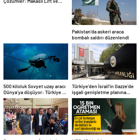
Çözümler: Makaslı Lift ve
Tamirci Lifti Rehberi
Pakistan’da askeri araca
bombalı saldırı düzenlendi
500 kiloluk Sovyet uzay aracı
Türkiye’den İsrail’in Gazze’de
Dünya’ya düşüyor: Türkiye de
işgali genişletme planına
risk altında
tepki