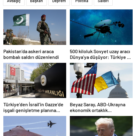
Avdagiç
Başkan
Deprem
Politika
Saldırı
Pakistan’da askeri araca
500 kiloluk Sovyet uzay aracı
bombalı saldırı düzenlendi
Dünya’ya düşüyor: Türkiye de
risk altında
Türkiye’den İsrail’in Gazze’de
Beyaz Saray, ABD-Ukrayna
işgali genişletme planına
ekonomik ortaklık
tepki
anlaşmasının detaylarını
paylaştı