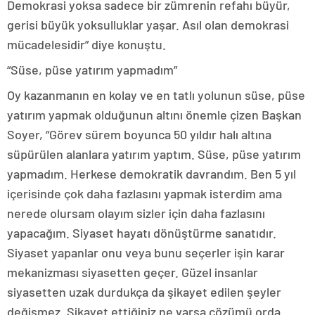
Demokrasi yoksa sadece bir zümrenin refahı büyür,
gerisi büyük yoksulluklar yaşar. Asıl olan demokrasi
mücadelesidir” diye konuştu.
“Süse, püse yatırım yapmadım”
Oy kazanmanın en kolay ve en tatlı yolunun süse, püse
yatırım yapmak olduğunun altını önemle çizen Başkan
Soyer, “Görev sürem boyunca 50 yıldır halı altına
süpürülen alanlara yatırım yaptım. Süse, püse yatırım
yapmadım. Herkese demokratik davrandım. Ben 5 yıl
içerisinde çok daha fazlasını yapmak isterdim ama
nerede olursam olayım sizler için daha fazlasını
yapacağım. Siyaset hayatı dönüştürme sanatıdır.
Siyaset yapanlar onu veya bunu seçerler işin karar
mekanizması siyasetten geçer. Güzel insanlar
siyasetten uzak durdukça da şikayet edilen şeyler
değişmez. Şikayet ettiğiniz ne varsa çözümü orda.