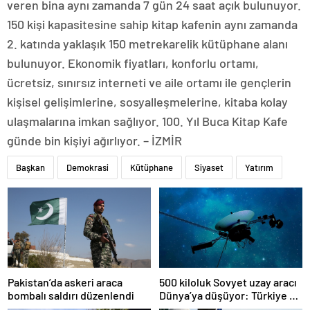
veren bina aynı zamanda 7 gün 24 saat açık bulunuyor.
150 kişi kapasitesine sahip kitap kafenin aynı zamanda
2. katında yaklaşık 150 metrekarelik kütüphane alanı
bulunuyor. Ekonomik fiyatları, konforlu ortamı,
ücretsiz, sınırsız interneti ve aile ortamı ile gençlerin
kişisel gelişimlerine, sosyalleşmelerine, kitaba kolay
ulaşmalarına imkan sağlıyor. 100. Yıl Buca Kitap Kafe
günde bin kişiyi ağırlıyor. – İZMİR
Başkan
Demokrasi
Kütüphane
Siyaset
Yatırım
Pakistan’da askeri araca
500 kiloluk Sovyet uzay aracı
bombalı saldırı düzenlendi
Dünya’ya düşüyor: Türkiye de
risk altında