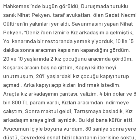
Mahkemesi’nde bugün görüldü. Duruşmada tutuklu
sanık Nihat Pekyen, taraf avukatları, ölen Sedat Necmi
Gültiren’in yakınları yer aldı. Savunmasını yapan Nihat
Pekyen, “Denizli’den İzmir’e Kız arkadaşımla gelmiştik.
Yol kenarında bir restoranda yemek yiyorduk. 10 ile 15
dakika sonra aracımın kapısının kapandığını gördüm.
20 ve 10 yaşlarında 2 kız çocuğunu aracımda gördüm.
Koşarak aracın başına gittim. Kapıyı kilitlemeyi
unutmuşum. 20’li yaşlardaki kız çocuğu kapıyı tutup
açmadı. Arka kapıyı açıp kızları indirmek istedim.
Araçta kız arkadaşımın çantası, valizim, 4 bin dolar ve 6
bin 800 TL param vardı. Kızları aracımdan indirmeye
çalıştım. Sonra maktul geldi. Tartışmaya başladık. Kız
arkadaşım araya girdi, ayrıldık. Bu kişi bana küfür etti.
Avucumun içiyle boyuna vurdum. 30 saniye sonra yere
düştü. Çevredeki esnaf bizi lokantanın içerisine soktu.