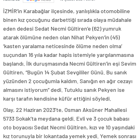
İZMİR’in Karabağlar ilçesinde, yanlışlıkla otomobiline
binen kız çocuğunu darbettiği sırada olaya müdahale
eden dedesi Sedat Necmi Gültiren’e (62) yumruk
atarak ölümüne neden olan Nihat Pekyen’in (45)
‘kasten yaralama neticesinde ölüme neden olma’
suçundan 16 yıla kadar hapis istemiyle yargılanmasına
başlandı. İlk duruşmasında Necmi Gültiren’in eşi Sevim
Gültiren, “Bugün 14 Şubat Sevgililer Günü. Bu sanık
yüzünden 2 çocuğumla kaldım. Sanığın en ağır cezayı
almasını istiyorum” dedi. Tutuklu sanık Pekyen ise
karşı tarafın kendisine küfür ettiğini söyledi.
Olay, 22 Haziran 2023’te, Osman Aksüner Mahallesi
5733 Sokak’ta meydana geldi. Evli ve 3 çocuk babası
oto boyacısı Sedat Necmi Gültiren, kızı ve 10 yaşındaki
kız torunuyla bir lokantada yemek yedi. Yemek sonrası