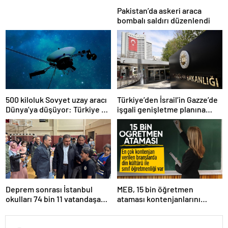
Pakistan’da askeri araca
bombalı saldırı düzenlendi
500 kiloluk Sovyet uzay aracı
Türkiye’den İsrail’in Gazze’de
Dünya’ya düşüyor: Türkiye de
işgali genişletme planına
risk altında
tepki
Deprem sonrası İstanbul
MEB, 15 bin öğretmen
okulları 74 bin 11 vatandaşa
ataması kontenjanlarını
kapısını açtı
açıkladı