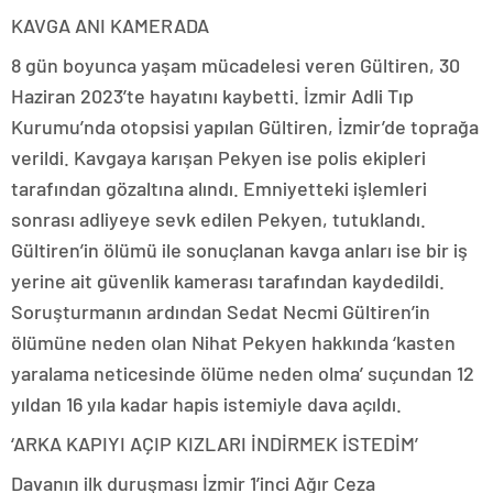
KAVGA ANI KAMERADA
8 gün boyunca yaşam mücadelesi veren Gültiren, 30
Haziran 2023’te hayatını kaybetti. İzmir Adli Tıp
Kurumu’nda otopsisi yapılan Gültiren, İzmir’de toprağa
verildi. Kavgaya karışan Pekyen ise polis ekipleri
tarafından gözaltına alındı. Emniyetteki işlemleri
sonrası adliyeye sevk edilen Pekyen, tutuklandı.
Gültiren’in ölümü ile sonuçlanan kavga anları ise bir iş
yerine ait güvenlik kamerası tarafından kaydedildi.
Soruşturmanın ardından Sedat Necmi Gültiren’in
ölümüne neden olan Nihat Pekyen hakkında ‘kasten
yaralama neticesinde ölüme neden olma’ suçundan 12
yıldan 16 yıla kadar hapis istemiyle dava açıldı.
‘ARKA KAPIYI AÇIP KIZLARI İNDİRMEK İSTEDİM’
Davanın ilk duruşması İzmir 1’inci Ağır Ceza