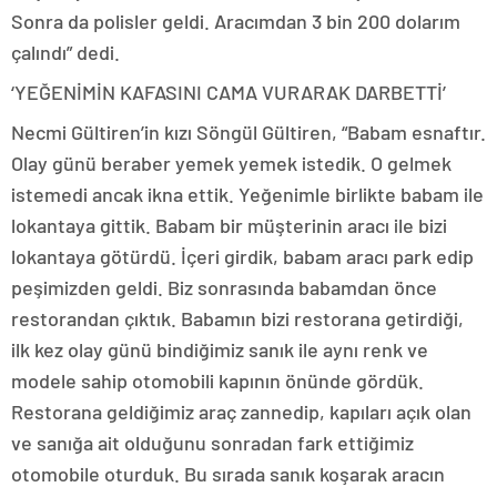
Sonra da polisler geldi. Aracımdan 3 bin 200 dolarım
çalındı” dedi.
‘YEĞENİMİN KAFASINI CAMA VURARAK DARBETTİ’
Necmi Gültiren’in kızı Söngül Gültiren, “Babam esnaftır.
Olay günü beraber yemek yemek istedik. O gelmek
istemedi ancak ikna ettik. Yeğenimle birlikte babam ile
lokantaya gittik. Babam bir müşterinin aracı ile bizi
lokantaya götürdü. İçeri girdik, babam aracı park edip
peşimizden geldi. Biz sonrasında babamdan önce
restorandan çıktık. Babamın bizi restorana getirdiği,
ilk kez olay günü bindiğimiz sanık ile aynı renk ve
modele sahip otomobili kapının önünde gördük.
Restorana geldiğimiz araç zannedip, kapıları açık olan
ve sanığa ait olduğunu sonradan fark ettiğimiz
otomobile oturduk. Bu sırada sanık koşarak aracın