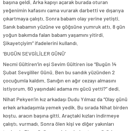
başına geldi. Arka kapıyı açarak burada oturan
yeğenimin kafasını cama vurarak darbetti ve dışarıya
çıkartmaya çalıştı. Sonra babam olay yerine yetişti.
Sanık babamın yüzüne ve göğsüne yumruk attı. 8 gün
yoğun bakımda falan babam yaşamını yitirdi.
Şikayetçiyim” ifadelerini kullandı.
‘BUGÜN SEVGİLİLER GÜNÜ’
Necmi Gültiren’in eşi Sevim Gültiren ise “Bugün 14
Şubat Sevgililer Günü. Ben bu sandık yüzünden 2
çocuğumla kaldım. Sanığın en ağır cezayı almasını
istiyorum. 60 yaşındaki adama mı gücü yetti?” dedi.
Nihat Pekyen’in kız arkadaşı Dudu Yılmaz da “Olay günü
erkek arkadaşımla yemek yedik. Bu sırada Nihat birden
koştu, aracın başına gitti. Araçtaki kızları indirmeye
çalıştı, vurmadı. Sonra ölen kişi ve diğer yakınları