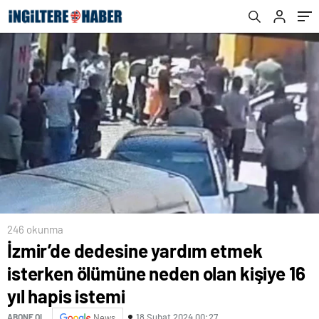
246 okunma
İzmir’de dedesine yardım etmek
isterken ölümüne neden olan kişiye 16
yıl hapis istemi
18 Şubat 2024 00:27
ABONE OL
News