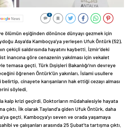
0
News
n ve ölümün eşiğinden dönünce dünyayı gezmek için
üneydoğu Asya’da Kamboçya’ya yerleşen Ufuk Öntürk (52),
ın çekiçli saldırısında hayatını kaybetti. İzmir’deki
dist inancına göre cenazenin yakılması için vekalet
iyle temasa geçti. Türk Dışişleri Bakanlığı’nın devreye
eceğini öğrenen Öntürk’ün yakınları, İslami usullere
belirtip, cinayete karışanların hak ettiği cezayı alması
rini söyledi.
a kalp krizi geçirdi. Doktorların müdahalesiyle hayata
 çıktı. İlk olarak Tayland’a giden Ufuk Öntürk, daha
’ya geçti. Kamboçya’yı seven ve orada yaşamaya
ahibi ve çalışanları arasında 25 Şubat’ta tartışma çıktı.