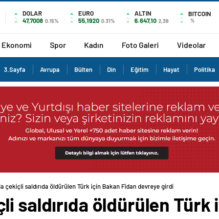
DOLAR
EURO
ALTIN
BITCOIN
47,7008
55,1920
6.647,10
%
0.15%
0.31%
2,38
Ekonomi
Spor
Kadın
Foto Galeri
Videolar
3.Sayfa
Avrupa
Bülten
Din
Eğitim
Hayat
Politika
 çekiçli saldırıda öldürülen Türk için Bakan Fidan devreye girdi
i saldırıda öldürülen Türk 