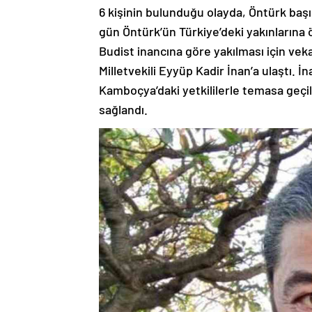
6 kişinin bulunduğu olayda, Öntürk başı
gün Öntürk’ün Türkiye’deki yakınlarına
Budist inancına göre yakılması için veka
Milletvekili Eyyüp Kadir İnan’a ulaştı. İ
Kamboçya’daki yetkililerle temasa geçili
sağlandı.