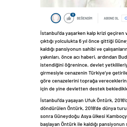
0
BEĞENDİM
ABONE OL
İstanbul’da yaşarken kalp krizi geçire
çıktığı yolculukta 6 yıl önce gittiği G
kaldığı pansiyonun sahibi ve çalışanların
yakınları, önce acı haberi, ardından Bu
istendiğini öğrenince, devlet yetkililer
girmesiyle cenazenin Türkiye’ye getiril
göre cenazelerini toprağa vereceklerini 
için de yine devletten destek bekledikle
İstanbul’da yaşayan Ufuk Öntürk, 2016’d
döndürülen Öntürk, 2018’de dünya turuna
sonra Güneydoğu Asya ülkesi Kamboçya
başlayan Öntürk ile kaldığı pansiyonun s