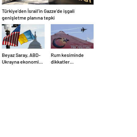
Türkiye’den İsrail’in Gazze’de işgali
genişletme planına tepki
Beyaz Saray, ABD-
Rum kesiminde
Ukrayna ekonomik
dikkatler
ortaklık
TEKNOFEST
anlaşmasının
KKTC’de
detaylarını paylaştı