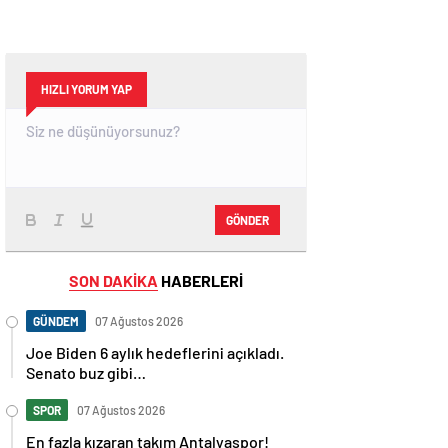
HIZLI YORUM YAP
GÖNDER
SON DAKİKA
HABERLERİ
GÜNDEM
07 Ağustos 2026
Joe Biden 6 aylık hedeflerini açıkladı.
Senato buz gibi…
SPOR
07 Ağustos 2026
En fazla kızaran takım Antalyaspor!