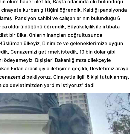
min ölüm haberi iletildi. Başta odasında ölü bulunduğu
 cinayete kurban gittiğini öğrendik. Kaldığı pansiyonda
lamış. Pansiyon sahibi ve çalışanlarının bulunduğu 6
rca öldürüldüğünü öğrendik. Büyükelçilik ile irtibata
ist bir ülke. Onların inançları doğrultusunda
 Müslüman ülkeyiz. Dinimize ve geleneklerimize uygun
dik. Cenazemizi getirmek istedik. 10 bin dolar gibi
ı ödeyemeyiz. Dışişleri Bakanlığımıza dilekçeyle
an Fidan aracılığıyla iletişime geçildi. Devletimiz araya
enazemizi bekliyoruz. Cinayetle ilgili 6 kişi tutuklanmış.
a da devletimizden yardım istiyoruz” dedi.