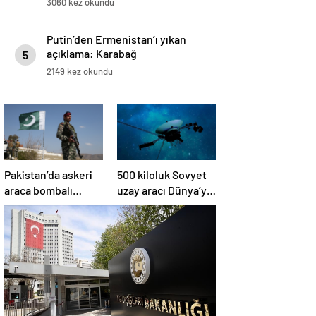
3060 kez okundu
Putin’den Ermenistan’ı yıkan
açıklama: Karabağ
5
Azerbaycan’ın ayrılmaz bir
2149 kez okundu
parçasıdır!
Pakistan’da askeri
500 kiloluk Sovyet
araca bombalı
uzay aracı Dünya’ya
saldırı düzenlendi
düşüyor: Türkiye de
risk altında