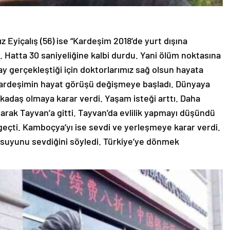
ız Eyiçalış (56) ise “Kardeşim 2018’de yurt dışına
. Hatta 30 saniyeliğine kalbi durdu. Yani ölüm noktasına
ay gerçekleştiği için doktorlarımız sağ olsun hayata
 kardeşimin hayat görüşü değişmeye başladı. Dünyaya
rkadaş olmaya karar verdi. Yaşam isteği arttı. Daha
 olarak Tayvan’a gitti. Tayvan’da evlilik yapmayı düşündü
eçti. Kamboçya’yı ise sevdi ve yerleşmeye karar verdi.
, suyunu sevdiğini söyledi. Türkiye’ye dönmek