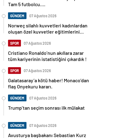
Tam 5 futbolcu….
GÜNDEM
07 Ağustos 2026
Norweç silahlı kuvvetleri kadınlardan
oluşan özel kuvvetler eğitimlerini
başlattı.
SPOR
07 Ağustos 2026
Cristiano Ronaldo’nun akıllara zarar
tüm kariyerinin istatistiğini çıkardık !
SPOR
07 Ağustos 2026
Galatasaray’a kötü haber! Monaco’dan
flaş Onyekuru kararı.
GÜNDEM
07 Ağustos 2026
Trump’tan seçim sonrası ilk mülakat
GÜNDEM
07 Ağustos 2026
Avusturya başbakanı Sebastian Kurz