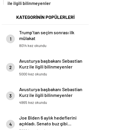
ile ilgili bilinmeyenler
KATEGORİNİN POPÜLERLERİ
Trump’tan seçim sonrası ilk
mülakat
1
8014 kez okundu
Avusturya başbakanı Sebastian
Kurz ile ilgili bilinmeyenler
2
5000 kez okundu
Avusturya başbakanı Sebastian
Kurz ile ilgili bilinmeyenler
3
4965 kez okundu
Joe Biden 6 aylık hedeflerini
açıkladı. Senato buz gibi…
4