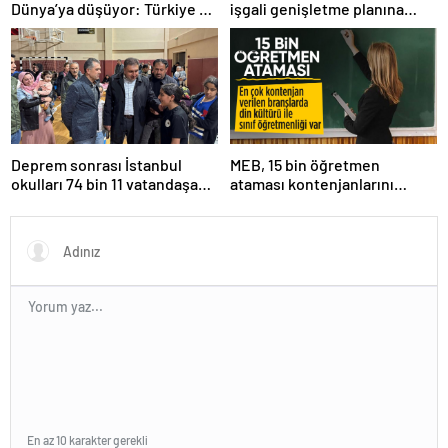
Dünya’ya düşüyor: Türkiye de
işgali genişletme planına
risk altında
tepki
Deprem sonrası İstanbul
MEB, 15 bin öğretmen
okulları 74 bin 11 vatandaşa
ataması kontenjanlarını
kapısını açtı
açıkladı
En az 10 karakter gerekli