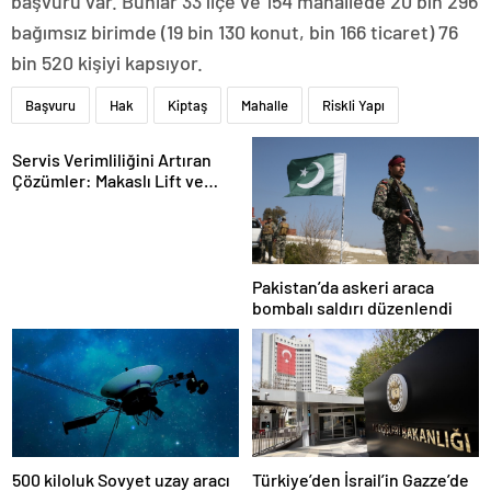
başvuru var. Bunlar 33 ilçe ve 154 mahallede 20 bin 296
bağımsız birimde (19 bin 130 konut, bin 166 ticaret) 76
bin 520 kişiyi kapsıyor.
Başvuru
Hak
Kiptaş
Mahalle
Riskli Yapı
Servis Verimliliğini Artıran
Çözümler: Makaslı Lift ve
Tamirci Lifti Rehberi
Pakistan’da askeri araca
bombalı saldırı düzenlendi
500 kiloluk Sovyet uzay aracı
Türkiye’den İsrail’in Gazze’de