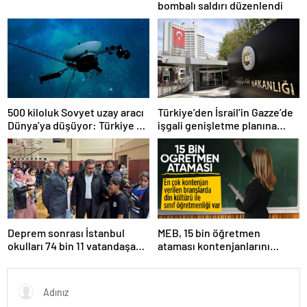
bombalı saldırı düzenlendi
500 kiloluk Sovyet uzay aracı
Türkiye’den İsrail’in Gazze’de
Dünya’ya düşüyor: Türkiye de
işgali genişletme planına
risk altında
tepki
Deprem sonrası İstanbul
MEB, 15 bin öğretmen
okulları 74 bin 11 vatandaşa
ataması kontenjanlarını
kapısını açtı
açıkladı