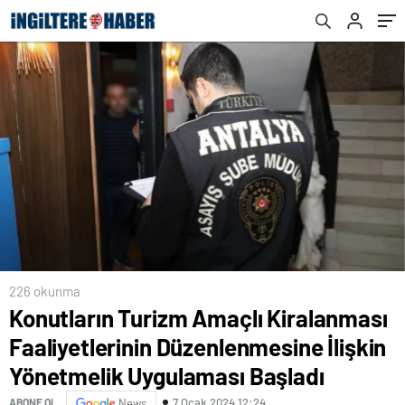
Yönetmelik Uygulaması Başladı
226 okunma
Konutların Turizm Amaçlı Kiralanması
Faaliyetlerinin Düzenlenmesine İlişkin
Yönetmelik Uygulaması Başladı
7 Ocak 2024 12:24
ABONE OL
News