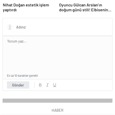
Nihat Doğan estetik işlem
Oyuncu Gülcan Arslan’ın
yaptırdı
doğum günü stili! Elbisenin
düğmelerini kapatmadı
En az 10 karakter gerekli
Gönder
HABER