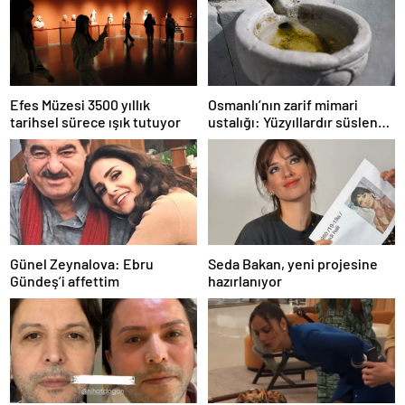
Efes Müzesi 3500 yıllık
Osmanlı’nın zarif mimari
tarihsel sürece ışık tutuyor
ustalığı: Yüzyıllardır süslenen
kuş sebilleri ve çanakları
Günel Zeynalova: Ebru
Seda Bakan, yeni projesine
Gündeş’i affettim
hazırlanıyor