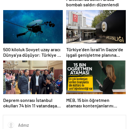
bombalı saldırı düzenlendi
500 kiloluk Sovyet uzay aracı
Türkiye’den İsrail’in Gazze’de
Dünya’ya düşüyor: Türkiye de
işgali genişletme planına
risk altında
tepki
Deprem sonrası İstanbul
MEB, 15 bin öğretmen
okulları 74 bin 11 vatandaşa
ataması kontenjanlarını
kapısını açtı
açıkladı