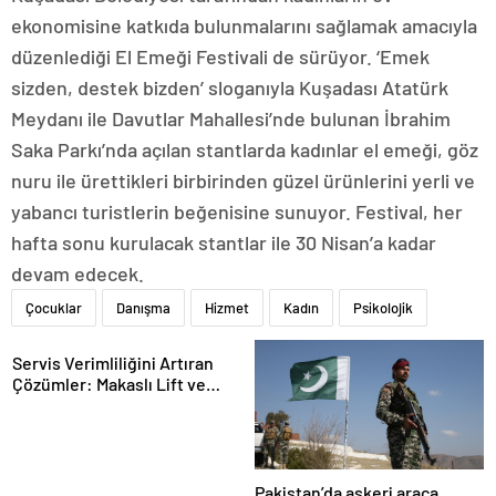
ekonomisine katkıda bulunmalarını sağlamak amacıyla
düzenlediği El Emeği Festivali de sürüyor. ‘Emek
sizden, destek bizden’ sloganıyla Kuşadası Atatürk
Meydanı ile Davutlar Mahallesi’nde bulunan İbrahim
Saka Parkı’nda açılan stantlarda kadınlar el emeği, göz
nuru ile ürettikleri birbirinden güzel ürünlerini yerli ve
yabancı turistlerin beğenisine sunuyor. Festival, her
hafta sonu kurulacak stantlar ile 30 Nisan’a kadar
devam edecek.
Çocuklar
Danışma
Hizmet
Kadın
Psikolojik
Servis Verimliliğini Artıran
Çözümler: Makaslı Lift ve
Tamirci Lifti Rehberi
Pakistan’da askeri araca