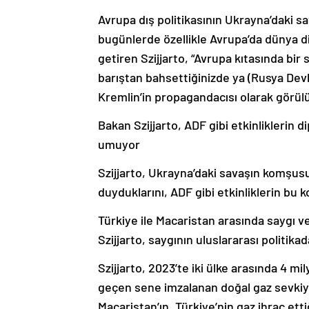
Avrupa dış politikasının Ukrayna’daki 
bugünlerde özellikle Avrupa’da dünya di
getiren Szijjarto, “Avrupa kıtasında bir
barıştan bahsettiğinizde ya (Rusya Devle
Kremlin’in propagandacısı olarak görü
Bakan Szijjarto, ADF gibi etkinliklerin
umuyor
Szijjarto, Ukrayna’daki savaşın komşusu
duyduklarını, ADF gibi etkinliklerin bu 
Türkiye ile Macaristan arasında saygı v
Szijjarto, saygının uluslararası politika
Szijjarto, 2023’te iki ülke arasında 4 mil
geçen sene imzalanan doğal gaz sevkiyat
Macaristan’ın, Türkiye’nin gaz ihraç ett