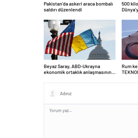
Pakistan’da askeri araca bombalı
500 kil
saldırı düzenlendi
Dünya’y
risk alt
Beyaz Saray, ABD-Ukrayna
Rum kes
ekonomik ortaklık anlaşmasının
TEKNOF
detaylarını paylaştı