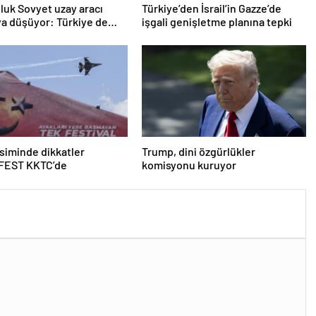
oluk Sovyet uzay aracı
Türkiye’den İsrail’in Gazze’de
a düşüyor: Türkiye de
işgali genişletme planına tepki
ında
iminde dikkatler
Trump, dini özgürlükler
EST KKTC’de
komisyonu kuruyor