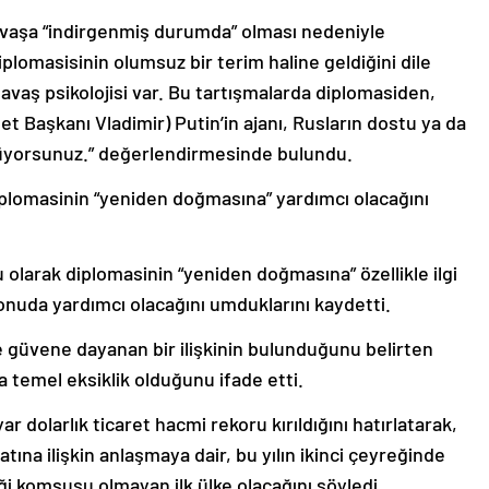
savaşa “indirgenmiş durumda” olması nedeniyle
plomasisinin olumsuz bir terim haline geldiğini dile
 savaş psikolojisi var. Bu tartışmalarda diplomasiden,
t Başkanı Vladimir) Putin’in ajanı, Rusların dostu ya da
lüyorsunuz.” değerlendirmesinde bulundu.
 diplomasinin “yeniden doğmasına” yardımcı olacağını
 olarak diplomasinin “yeniden doğmasına” özellikle ilgi
konuda yardımcı olacağını umduklarını kaydetti.
e güvene dayanan bir ilişkinin bulunduğunu belirten
da temel eksiklik olduğunu ifade etti.
yar dolarlık ticaret hacmi rekoru kırıldığını hatırlatarak,
ına ilişkin anlaşmaya dair, bu yılın ikinci çeyreğinde
iği komşusu olmayan ilk ülke olacağını söyledi.