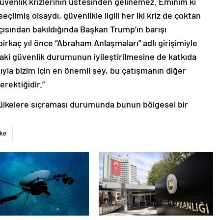
üvenlik krizlerinin üstesinden gelinemez. Eminim ki
ilmiş olsaydı, güvenlikle ilgili her iki kriz de çoktan
çısından bakıldığında Başkan Trump’ın barışı
irkaç yıl önce “Abraham Anlaşmaları” adlı girişimiyle
daki güvenlik durumunun iyileştirilmesine de katkıda
yla bizim için en önemli şey, bu çatışmanın diğer
rektiğidir.”
r ülkelere sıçraması durumunda bunun bölgesel bir
lke