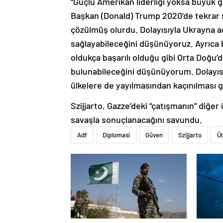
“Güçlü Amerikan liderliği yoksa büyük g
Başkan (Donald) Trump 2020’de tekrar seç
çözülmüş olurdu. Dolayısıyla Ukrayna a
sağlayabileceğini düşünüyoruz. Ayrıca b
oldukça başarılı olduğu gibi Orta Doğu’
bulunabileceğini düşünüyorum. Dolayısı
ülkelere de yayılmasından kaçınılması ge
Szijjarto, Gazze’deki “çatışmanın” diğe
savaşla sonuçlanacağını savundu.
Adf
Diplomasi
Güven
Szijjarto
Ü