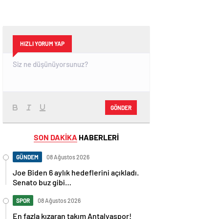
HIZLI YORUM YAP
GÖNDER
SON DAKİKA
HABERLERİ
GÜNDEM
08 Ağustos 2026
Joe Biden 6 aylık hedeflerini açıkladı.
Senato buz gibi…
SPOR
08 Ağustos 2026
En fazla kızaran takım Antalyaspor!