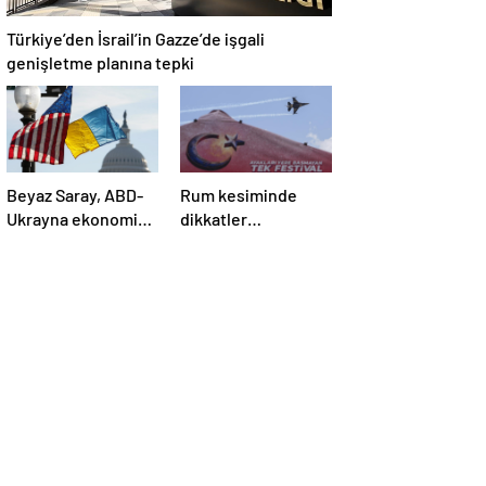
Türkiye’den İsrail’in Gazze’de işgali
genişletme planına tepki
Beyaz Saray, ABD-
Rum kesiminde
Ukrayna ekonomik
dikkatler
ortaklık
TEKNOFEST
anlaşmasının
KKTC’de
detaylarını paylaştı