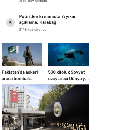
3060 kez okundu
Putin’den Ermenistan’ı yıkan
açıklama: Karabağ
5
Azerbaycan’ın ayrılmaz bir
2149 kez okundu
parçasıdır!
Pakistan’da askeri
500 kiloluk Sovyet
araca bombalı
uzay aracı Dünya’ya
saldırı düzenlendi
düşüyor: Türkiye de
risk altında