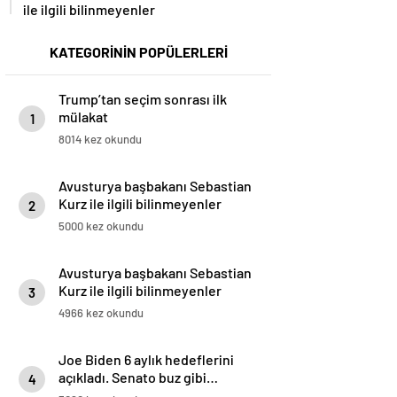
ile ilgili bilinmeyenler
KATEGORİNİN POPÜLERLERİ
Trump’tan seçim sonrası ilk
mülakat
1
8014 kez okundu
Avusturya başbakanı Sebastian
Kurz ile ilgili bilinmeyenler
2
5000 kez okundu
Avusturya başbakanı Sebastian
Kurz ile ilgili bilinmeyenler
3
4966 kez okundu
Joe Biden 6 aylık hedeflerini
açıkladı. Senato buz gibi…
4