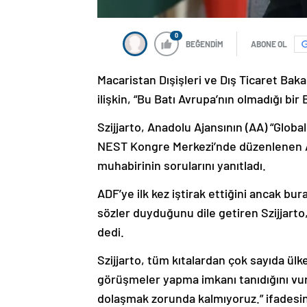
0
BEĞENDİM
ABONE OL
Macaristan Dışişleri ve Dış Ticaret Bak
ilişkin, “Bu Batı Avrupa’nın olmadığı bir 
Szijjarto, Anadolu Ajansının (AA) “Globa
NEST Kongre Merkezi’nde düzenlenen A
muhabirinin sorularını yanıtladı.
ADF’ye ilk kez iştirak ettiğini ancak b
sözler duyduğunu dile getiren Szijjarto,
dedi.
Szijjarto, tüm kıtalardan çok sayıda ülke 
görüşmeler yapma imkanı tanıdığını vu
dolaşmak zorunda kalmıyoruz.” ifadesini