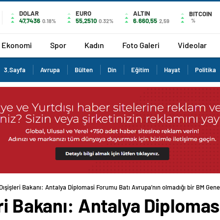
DOLAR
EURO
ALTIN
BITCOIN
47,7436
55,2510
6.660,55
%
0.18%
0.32%
2,59
Ekonomi
Spor
Kadın
Foto Galeri
Videolar
3.Sayfa
Avrupa
Bülten
Din
Eğitim
Hayat
Politika
ışişleri Bakanı: Antalya Diplomasi Forumu Batı Avrupa’nın olmadığı bir BM Genel
ri Bakanı: Antalya Diploma