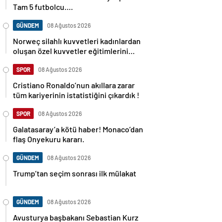
Tam 5 futbolcu….
GÜNDEM
08 Ağustos 2026
Norweç silahlı kuvvetleri kadınlardan
oluşan özel kuvvetler eğitimlerini
başlattı.
SPOR
08 Ağustos 2026
Cristiano Ronaldo’nun akıllara zarar
tüm kariyerinin istatistiğini çıkardık !
SPOR
08 Ağustos 2026
Galatasaray’a kötü haber! Monaco’dan
flaş Onyekuru kararı.
GÜNDEM
08 Ağustos 2026
Trump’tan seçim sonrası ilk mülakat
GÜNDEM
08 Ağustos 2026
Avusturya başbakanı Sebastian Kurz