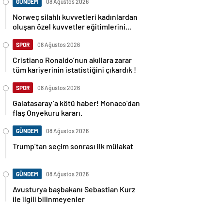
GÜNDEM
08 Ağustos 2026
Norweç silahlı kuvvetleri kadınlardan
oluşan özel kuvvetler eğitimlerini
başlattı.
SPOR
08 Ağustos 2026
Cristiano Ronaldo’nun akıllara zarar
tüm kariyerinin istatistiğini çıkardık !
SPOR
08 Ağustos 2026
Galatasaray’a kötü haber! Monaco’dan
flaş Onyekuru kararı.
GÜNDEM
08 Ağustos 2026
Trump’tan seçim sonrası ilk mülakat
GÜNDEM
08 Ağustos 2026
Avusturya başbakanı Sebastian Kurz
ile ilgili bilinmeyenler