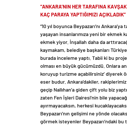
“ANKARA’NIN HER TARAFINA KAVŞAKL
KAÇ PARAYA YAPTIĞIMIZI AÇIKLADIK”
“10 yıl boyunca Beypazarı’nı Ankara’y
yaşayan insanlarımıza yeni bir ekmek kap
ekmek yiyor. İnşallah daha da arttıraca
kaymakam, belediye başkanları Türkiye’ni
burada inceleme yaptı. Tabii ki bu proj
olması en büyük gücümüzdü. Onlara anlat
koruyup turizme açabilirsiniz’ diyerek 
eser budur. Ankara’dakiler, rakiplerimi
geçip Nallıhan’a giden çift yolu biz yapt
zaten Fen İşleri Dairesi’nin bile yapacağ
ayırmayacaksın, herkesi kucaklayacaksı
Beypazarı’nın gelişimi ne yönde olacaks
görmek isteyenler Beypazarı’ndaki bu tu