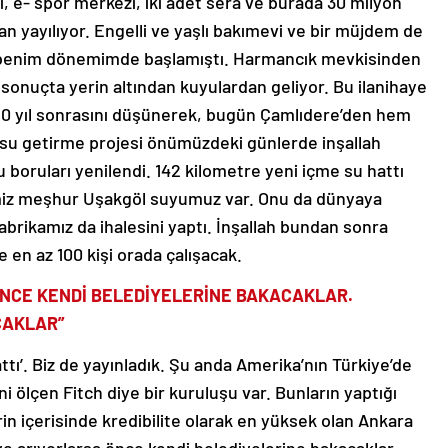
, e- spor merkezi, iki adet sera ve burada 30 milyon
n yayılıyor. Engelli ve yaşlı bakımevi ve bir müjdem de
z benim dönemimde başlamıştı. Harmancık mevkisinden
 sonuçta yerin altından kuyulardan geliyor. Bu ilanihaye
20 yıl sonrasını düşünerek, bugün Çamlıdere’den hem
 su getirme projesi önümüzdeki günlerde inşallah
u boruları yenilendi. 142 kilometre yeni içme su hattı
iğimiz meşhur Uşakgöl suyumuz var. Onu da dünyaya
brikamız da ihalesini yaptı. İnşallah bundan sonra
 en az 100 kişi orada çalışacak.
ÖNCE KENDİ BELEDİ
YE
LERİNE BAKACAKLAR.
CAKLAR”
tı’. Biz de yayınladık. Şu anda Amerika’nın Türkiye’de
ni ölçen Fitch diye bir kuruluşu var. Bunların yaptığı
n içerisinde kredibilite olarak en yüksek olan Ankara