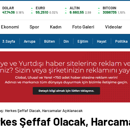
DOLAR
EURO
ALTIN
BITCOIN
47,7436
55,2510
6.660,55
3096735
0.18%
0.32%
2,59
1,10%
Ekonomi
Spor
Kadın
Foto Galeri
Videolar
3.Sayfa
Avrupa
Bülten
Din
Eğitim
Hayat
Politika
ş: Herkes Şeffaf Olacak, Harcamalar Açıklanacak
kes Şeffaf Olacak, Harcam