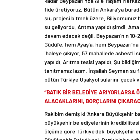
kadar Beypazarı’nda Aile Yaşam Merkezi
fide üretiyoruz. Bütün Ankara’ya burada
şu, projesi bitmek üzere. Biliyorsunu
su geliyordu. Arıtma yapıldı şimdi. Ama
devam edecek değil. Beypazarı’nın 10-
Güdül’e, hem Ayaş’a, hem Beypazarı’na
ihaleye çıkıyor. 57 mahallede asbestli s
yapıldı. Arıtma tesisi yapıldı. Şu bild
tanıtmamız lazım. İnşallah Seymen su fa
bütün Türkiye Uşakyol sularını içecek ve
“BATIK BİR BELEDİYE ARIYORLARSA 
ALACAKLARINI, BORÇLARINI ÇIKARA
Rakibim demiş ki ‘Ankara Büyükşehir bat
büyükşehir belediyelerinin kredibilitesi
ölçüme göre Türkiye’deki büyükşehirleri