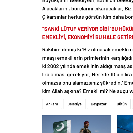
Büyükşehir Belediyesi. Batık bir beledi
Alacaklarını, borçlarını çıkaracaklar. Bi
Çıkarsınlar herkes görsün kim daha borç
“SANKİ LÜT
U
F VERİYOR GİBİ ‘BU HÜ
EMEKLİYİ, EKONOMİYİ BU HALE GETİR
Rakibim demiş ki ‘Biz olmasak emekli ma
maaşı emeklilerin primlerinin karşılığıdı
ki 2002 yılında emeklinin aldığı maaş a
lira olması gerekiyor. Nerede 10 bin lir
olmazsa onu alamazsınız şükredin.’ Eme
kim Allah aşkına? Emekli mi? Ne suçu v
Ankara
Belediye
Beypazarı
Bütün