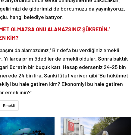
ye arıyorlarsa önce kendi belediyelerine bakacaklar.
z gelirimizi de giderimizi de borcumuzu da yayınlıyoruz.
lu, hangi belediye batıyor.
KÜMET OLMAZSA ONU ALAMAZSINIZ ŞÜKREDİN.’
EN KİM?
aşını da alamazdınız.’ Bir defa bu verdiğiniz emekli
r. Yıllarca prim ödediler de emekli oldular. Sonra baktık
sgari ücretin bir buçuk katı. Hesap ederseniz 24-25 bin
a nerede 24 bin lira. Sanki lütuf veriyor gibi ‘Bu hükümet
kliyi bu hale getiren kim? Ekonomiyi bu hale getiren
ar emeklinin?”
Emekli