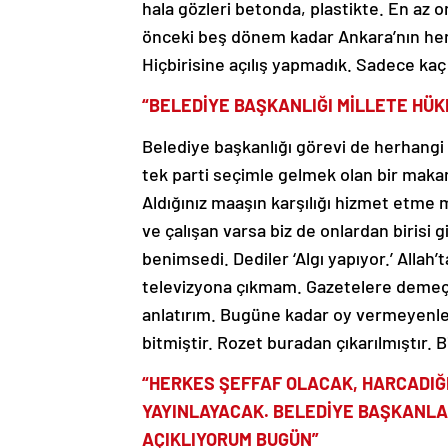
hala gözleri betonda, plastikte. En az o
önceki beş dönem kadar Ankara’nın her 
Hiçbirisine açılış yapmadık. Sadece kaç 
“BELEDİYE BAŞKANLIĞI MİLLETE HÜK
Belediye başkanlığı görevi de herhangi b
tek parti seçimle gelmek olan bir maka
Aldığınız maaşın karşılığı hizmet etme 
ve çalışan varsa biz de onlardan birisi g
benimsedi. Dediler ‘Algı yapıyor.’ Allah
televizyona çıkmam. Gazetelere demeç
anlatırım. Bugüne kadar oy vermeyenler
bitmiştir. Rozet buradan çıkarılmıştır. B
“HERKES ŞEFFAF OLACAK, HARCADIĞ
YAYINLAYACAK. BELEDİYE BAŞKANLA
AÇIKLIYORUM BUGÜN”