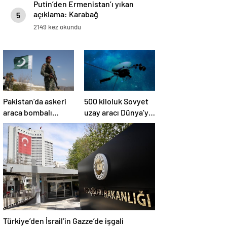
Putin’den Ermenistan’ı yıkan
açıklama: Karabağ
5
Azerbaycan’ın ayrılmaz bir
2149 kez okundu
parçasıdır!
Pakistan’da askeri
500 kiloluk Sovyet
araca bombalı
uzay aracı Dünya’ya
saldırı düzenlendi
düşüyor: Türkiye de
risk altında
Türkiye’den İsrail’in Gazze’de işgali