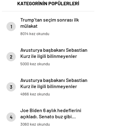
KATEGORİNİN POPÜLERLERİ
Trump’tan seçim sonrası ilk
mülakat
1
8014 kez okundu
Avusturya başbakanı Sebastian
Kurz ile ilgili bilinmeyenler
2
5000 kez okundu
Avusturya başbakanı Sebastian
Kurz ile ilgili bilinmeyenler
3
4966 kez okundu
Joe Biden 6 aylık hedeflerini
açıkladı. Senato buz gibi…
4
3060 kez okundu