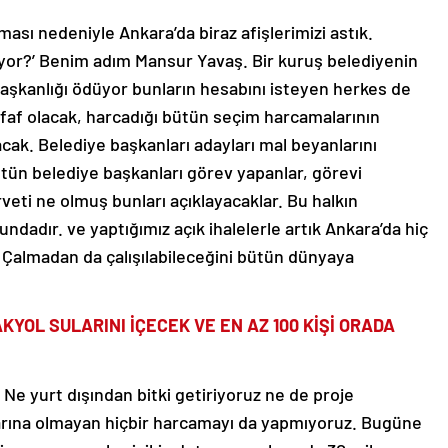
ası nedeniyle Ankara’da biraz afişlerimizi astık.
liyor?’ Benim adım Mansur Yavaş. Bir kuruş belediyenin
 başkanlığı ödüyor bunların hesabını isteyen herkes de
ffaf olacak, harcadığı bütün seçim harcamalarının
acak. Belediye başkanları adayları mal beyanlarını
tün belediye başkanları görev yapanlar, görevi
veti ne olmuş bunları açıklayacaklar. Bu halkın
dadır. ve yaptığımız açık ihalelerle artık Ankara’da hiç
. Çalmadan da çalışılabileceğini bütün dünyaya
YOL SULARINI İÇECEK VE EN AZ 100 KİŞİ ORADA
 Ne yurt dışından bitki getiriyoruz ne de proje
rarına olmayan hiçbir harcamayı da yapmıyoruz. Bugüne