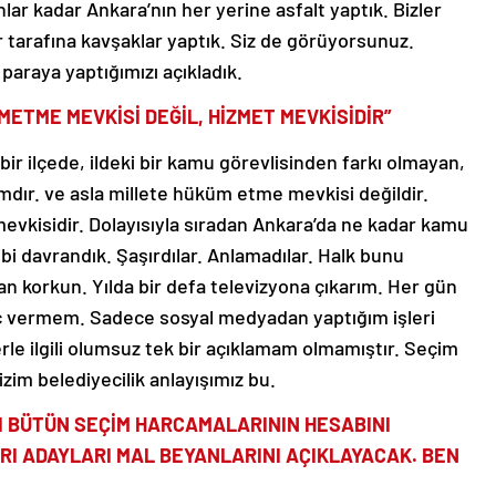
nlar kadar Ankara’nın her yerine asfalt yaptık. Bizler
tarafına kavşaklar yaptık. Siz de görüyorsunuz.
paraya yaptığımızı açıkladık.
METME MEVKİSİ DEĞİL, HİZMET MEVKİSİDİR”
ir ilçede, ildeki bir kamu görevlisinden farkı olmayan,
mdır. ve asla millete hüküm etme mevkisi değildir.
mevkisidir. Dolayısıyla sıradan Ankara’da ne kadar kamu
ibi davrandık. Şaşırdılar. Anlamadılar. Halk bunu
’tan korkun. Yılda bir defa televizyona çıkarım. Her gün
 vermem. Sadece sosyal medyadan yaptığım işleri
le ilgili olumsuz tek bir açıklamam olmamıştır. Seçim
izim belediyecilik anlayışımız bu.
I BÜTÜN SEÇİM HARCAMALARININ HESABINI
RI ADAYLARI MAL BEYANLARINI AÇIKLAYACAK. BEN