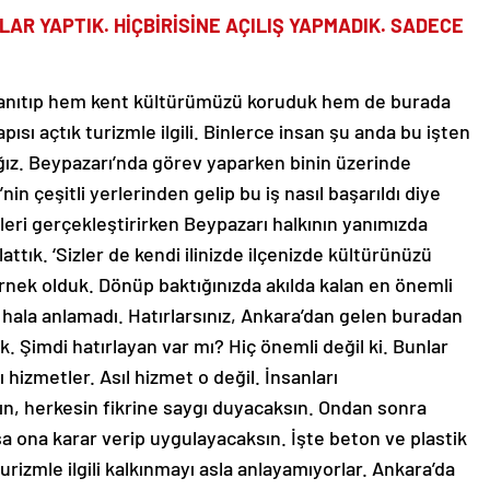
AR YAPTIK. HİÇBİRİSİNE AÇILIŞ YAPMADIK. SADECE
a tanıtıp hem kent kültürümüzü koruduk hem de burada
ısı açtık turizmle ilgili. Binlerce insan şu anda bu işten
ğız. Beypazarı’nda görev yaparken binin üzerinde
n çeşitli yerlerinden gelip bu iş nasıl başarıldı diye
eleri gerçekleştirirken Beypazarı halkının yanımızda
tık. ‘Sizler de kendi ilinizde ilçenizde kültürünüzü
örnek olduk. Dönüp baktığınızda akılda kalan en önemli
z hala anlamadı. Hatırlarsınız, Ankara’dan gelen buradan
ık. Şimdi hatırlayan var mı? Hiç önemli değil ki. Bunlar
ı hizmetler. Asıl hizmet o değil. İnsanları
n, herkesin fikrine saygı duyacaksın. Ondan sonra
a ona karar verip uygulayacaksın. İşte beton ve plastik
rizmle ilgili kalkınmayı asla anlayamıyorlar. Ankara’da