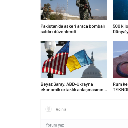
Pakistan’da askeri araca bombalı
500 kil
saldırı düzenlendi
Dünya’y
risk alt
Beyaz Saray, ABD-Ukrayna
Rum kes
ekonomik ortaklık anlaşmasının
TEKNOF
detaylarını paylaştı