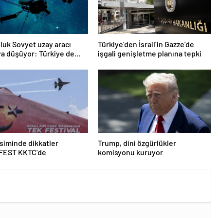
oluk Sovyet uzay aracı
Türkiye’den İsrail’in Gazze’de
a düşüyor: Türkiye de
işgali genişletme planına tepki
ında
iminde dikkatler
Trump, dini özgürlükler
EST KKTC’de
komisyonu kuruyor