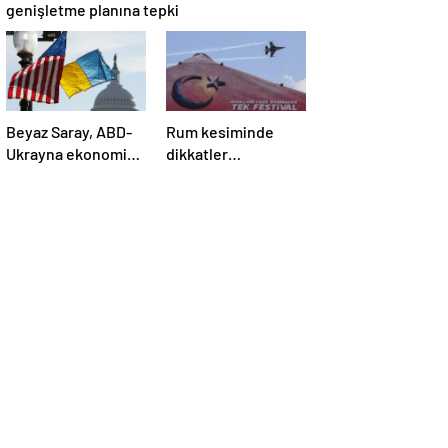
genişletme planına tepki
Beyaz Saray, ABD-
Rum kesiminde
Ukrayna ekonomik
dikkatler
ortaklık
TEKNOFEST
anlaşmasının
KKTC’de
detaylarını paylaştı