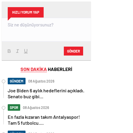
HIZLI YORUM YAP
GÖNDER
SON DAKİKA
HABERLERİ
GÜNDEM
08 Ağustos 2026
Joe Biden 6 aylık hedeflerini açıkladı.
Senato buz gibi…
SPOR
08 Ağustos 2026
En fazla kızaran takım Antalyaspor!
Tam 5 futbolcu….