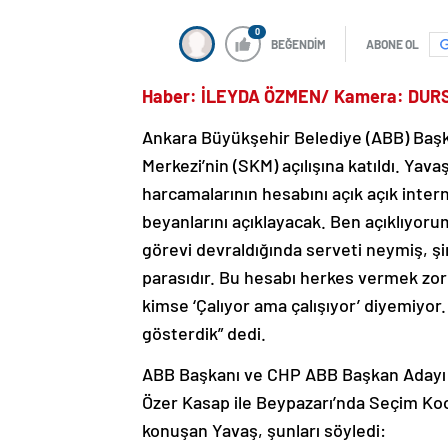
0
BEĞENDİM
ABONE OL
Haber: İLEYDA ÖZMEN/ Kamera: DUR
Ankara Büyükşehir Belediye (ABB) Baş
Merkezi’nin (SKM) açılışına katıldı. Yav
harcamalarının hesabını açık açık inter
beyanlarını açıklayacak. Ben açıklıyor
görevi devraldığında serveti neymiş, şi
parasıdır. Bu hesabı herkes vermek zorun
kimse ‘Çalıyor ama çalışıyor’ diyemiyor
gösterdik” dedi.
ABB Başkanı ve CHP ABB Başkan Adayı 
Özer Kasap ile Beypazarı’nda Seçim Koor
konuşan Yavaş, şunları söyledi: