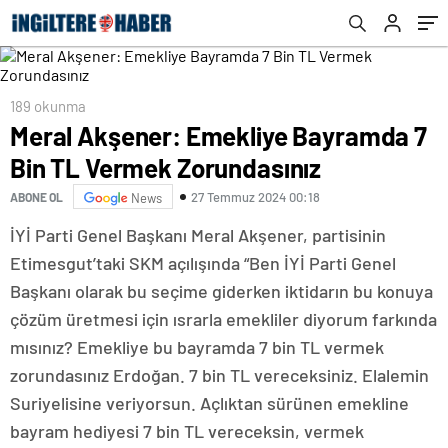
gidereceğiz
189 okunma
Meral Akşener: Emekliye Bayramda 7
Bin TL Vermek Zorundasınız
27 Temmuz 2024 00:18
ABONE OL
News
İYİ Parti Genel Başkanı Meral Akşener, partisinin
Etimesgut’taki SKM açılışında “Ben İYİ Parti Genel
Başkanı olarak bu seçime giderken iktidarın bu konuya
çözüm üretmesi için ısrarla emekliler diyorum farkında
mısınız? Emekliye bu bayramda 7 bin TL vermek
zorundasınız Erdoğan. 7 bin TL vereceksiniz. Elalemin
Suriyelisine veriyorsun. Açlıktan sürünen emekline
bayram hediyesi 7 bin TL vereceksin, vermek