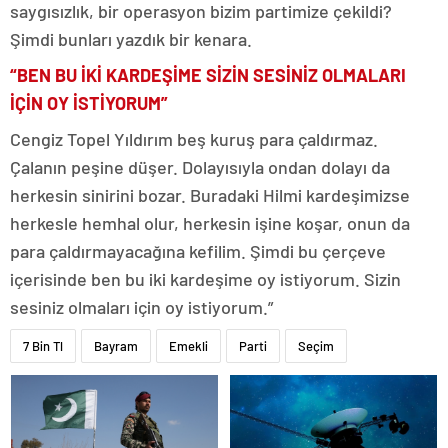
saygısızlık, bir operasyon bizim partimize çekildi?
Şimdi bunları yazdık bir kenara.
“BEN BU İKİ KARDEŞİME SİZİN SESİNİZ OLMALARI
İÇİN OY İSTİYORUM”
Cengiz Topel Yıldırım beş kuruş para çaldırmaz.
Çalanın peşine düşer. Dolayısıyla ondan dolayı da
herkesin sinirini bozar. Buradaki Hilmi kardeşimizse
herkesle hemhal olur, herkesin işine koşar, onun da
para çaldırmayacağına kefilim. Şimdi bu çerçeve
içerisinde ben bu iki kardeşime oy istiyorum. Sizin
sesiniz olmaları için oy istiyorum.”
7 Bin Tl
Bayram
Emekli
Parti
Seçim