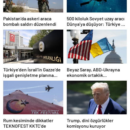
Pakistan’da askeri araca
500 kiloluk Sovyet uzay aracı
bombalı saldırı düzenlendi
Dünya’ya düşüyor: Türkiye de
risk altında
Türkiye’den İsrail’in Gazze’de
Beyaz Saray, ABD-Ukrayna
işgali genişletme planına
ekonomik ortaklık
tepki
anlaşmasının detaylarını
paylaştı
Rum kesiminde dikkatler
Trump, dini özgürlükler
TEKNOFEST KKTC’de
komisyonu kuruyor