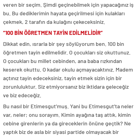
veren bir seçim. Şimdi geçinebilmek için yapacağınız iş
bu. Bu dediklerimin hayata geçirilmesi için kulakları
çekmek, 2 tarafın da kulağını çekeceksiniz.
“100 BİN ÖĞRETMEN TAYİN EDİLMELİDİR”
Dikkat edin, ısrarla bir şey söylüyorum ben. 100 bin
öğretmen tayin edilmelidir. O çocukları siz okuttunuz.
O çocukları bu millet cebinden, ana baba rızkından
keserek okuttu. O kadar okulu açmayacaktınız. Madem
açtınız tayin edeceksiniz, tayin etmek sizin için bir
zorunluluktur. Siz etmiyorsanız biz iktidara geleceğiz
ve biz edeceğiz.
Bu nasıl bir Etimesgut’muş. Yani bu Etimesgut’ta neler
var, neler; onu sorayım. Kimin ayağına taş attık, kimin
cebine girenlerin ya da gireceklerin önüne geçtik? Ne
yaptık biz de asla bir siyasi partide olmayacak bir