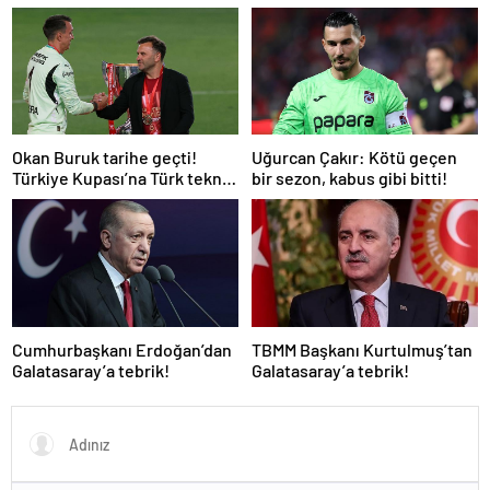
diye düşündü’
Okan Buruk tarihe geçti!
Uğurcan Çakır: Kötü geçen
Türkiye Kupası’na Türk teknik
bir sezon, kabus gibi bitti!
adam damgası
Cumhurbaşkanı Erdoğan’dan
TBMM Başkanı Kurtulmuş’tan
Galatasaray’a tebrik!
Galatasaray’a tebrik!