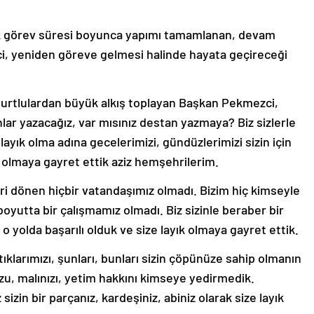
lık görev süresi boyunca yapımı tamamlanan, devam
i, yeniden göreve gelmesi halinde hayata geçireceği
burtlulardan büyük alkış toplayan Başkan Pekmezci,
ar yazacağız, var mısınız destan yazmaya? Biz sizlerle
ze layık olma adına gecelerimizi, gündüzlerimizi sizin için
ık olmaya gayret ettik aziz hemşehrilerim.
ri dönen hiçbir vatandaşımız olmadı. Bizim hiç kimseyle
 boyutta bir çalışmamız olmadı. Biz sizinle beraber bir
e o yolda başarılı olduk ve size layık olmaya gayret ettik.
tıklarımızı, şunları, bunları sizin çöpünüze sahip olmanın
zu, malınızı, yetim hakkını kimseye yedirmedik.
in bir parçanız, kardeşiniz, abiniz olarak size layık