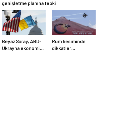
genişletme planına tepki
Beyaz Saray, ABD-
Rum kesiminde
Ukrayna ekonomik
dikkatler
ortaklık
TEKNOFEST
anlaşmasının
KKTC’de
detaylarını paylaştı