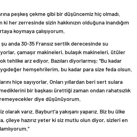
rına peşkeş çekme gibi bir düşüncemiz hiç olmadı.
ki her zerresinde sizin hakkınızın olduğuna inandığım
 ortaya koymaya çalışıyorum.
 şu anda 30-35 Fransız sertlik derecesinde su
iyorlar, çamaşır makineleri, bulaşık makineleri, ütüler
ok tehlike arz ediyor. Bazıları diyorlarmış; “Bu kadar
ygıdeğer hemşehrilerim, bu kadar para size feda olsun.
rını hiçe sayıyorlar. Onları yıllardan beri sert sulara
ediklerini bir başkası ürettiği zaman ondan rahatsızlık
 veremeyecekler diye düşünüyorum.
niz olarak varız. Bayburt’a yakışanı yaparız. Biz bu ülke
, çileye hazırız yeter ki siz mutlu olun diyor, sizleri en
elamlıyorum.”