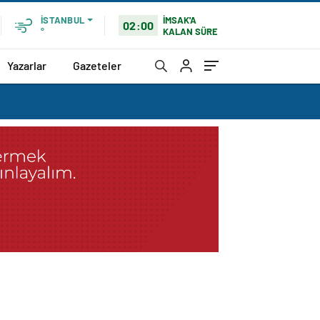
İMSAK'A
İSTANBUL
02:00
KALAN SÜRE
°
Yazarlar
Gazeteler