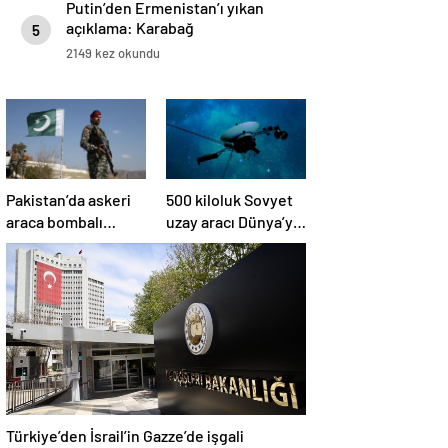
Putin’den Ermenistan’ı yıkan
açıklama: Karabağ
5
Azerbaycan’ın ayrılmaz bir
2149 kez okundu
parçasıdır!
Pakistan’da askeri
500 kiloluk Sovyet
araca bombalı
uzay aracı Dünya’ya
saldırı düzenlendi
düşüyor: Türkiye de
risk altında
Türkiye’den İsrail’in Gazze’de işgali