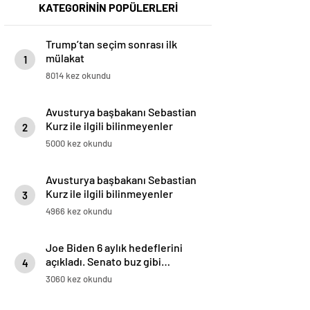
KATEGORİNİN POPÜLERLERİ
Trump’tan seçim sonrası ilk
mülakat
1
8014 kez okundu
Avusturya başbakanı Sebastian
Kurz ile ilgili bilinmeyenler
2
5000 kez okundu
Avusturya başbakanı Sebastian
Kurz ile ilgili bilinmeyenler
3
4966 kez okundu
Joe Biden 6 aylık hedeflerini
açıkladı. Senato buz gibi…
4
3060 kez okundu