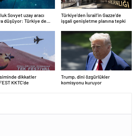
oluk Sovyet uzay aracı
Türkiye’den İsrail’in Gazze’de
a düşüyor: Türkiye de
işgali genişletme planına tepki
ında
iminde dikkatler
Trump, dini özgürlükler
EST KKTC’de
komisyonu kuruyor