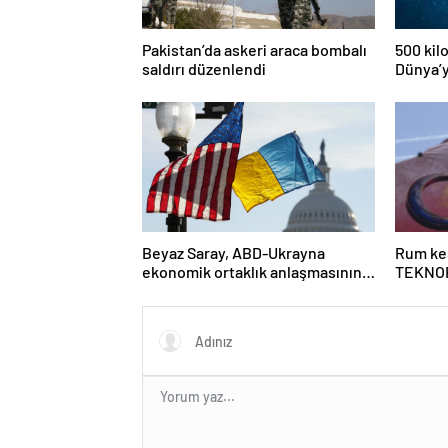
Pakistan’da askeri araca bombalı
500 kil
saldırı düzenlendi
Dünya’y
risk alt
Beyaz Saray, ABD-Ukrayna
Rum kes
ekonomik ortaklık anlaşmasının
TEKNOF
detaylarını paylaştı