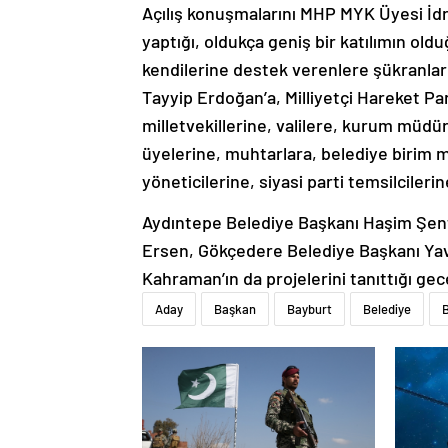
Açılış konuşmalarını MHP MYK Üyesi İdr
yaptığı, oldukça geniş bir katılımın old
kendilerine destek verenlere şükranl
Tayyip Erdoğan’a, Milliyetçi Hareket Par
milletvekillerine, valilere, kurum müdü
üyelerine, muhtarlara, belediye birim m
yöneticilerine, siyasi parti temsilciler
Aydıntepe Belediye Başkanı Haşim Şen
Ersen, Gökçedere Belediye Başkanı Yav
Kahraman’ın da projelerini tanıttığı gece
Aday
Başkan
Bayburt
Belediye