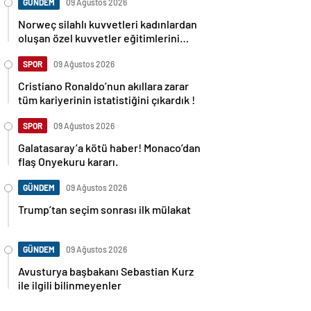
GÜNDEM
09 Ağustos 2026
Norweç silahlı kuvvetleri kadınlardan
oluşan özel kuvvetler eğitimlerini
başlattı.
SPOR
09 Ağustos 2026
Cristiano Ronaldo’nun akıllara zarar
tüm kariyerinin istatistiğini çıkardık !
SPOR
09 Ağustos 2026
Galatasaray’a kötü haber! Monaco’dan
flaş Onyekuru kararı.
GÜNDEM
09 Ağustos 2026
Trump’tan seçim sonrası ilk mülakat
GÜNDEM
09 Ağustos 2026
Avusturya başbakanı Sebastian Kurz
ile ilgili bilinmeyenler