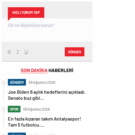
HIZLI YORUM YAP
GÖNDER
SON DAKİKA
HABERLERİ
GÜNDEM
09 Ağustos 2026
Joe Biden 6 aylık hedeflerini açıkladı.
Senato buz gibi…
SPOR
09 Ağustos 2026
En fazla kızaran takım Antalyaspor!
Tam 5 futbolcu….