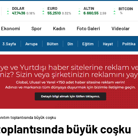
DOLAR
EURO
ALTIN
BITCOIN
47,7436
55,2510
6.660,55
%
0.18%
0.32%
2,59
Ekonomi
Spor
Kadın
Foto Galeri
Videolar
3.Sayfa
Avrupa
Bülten
Din
Eğitim
Hayat
Politika
nıtım toplantısında büyük coşku
toplantısında büyük coşku