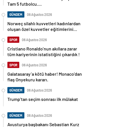
Tam 5 futbolcu….
GÜNDEM
06 Ağustos 2026
Norweç silahlı kuvvetleri kadınlardan
oluşan özel kuvvetler eğitimlerini
başlattı.
SPOR
06 Ağustos 2026
Cristiano Ronaldo’nun akıllara zarar
tüm kariyerinin istatistiğini çıkardık !
SPOR
06 Ağustos 2026
Galatasaray’a kötü haber! Monaco’dan
flaş Onyekuru kararı.
GÜNDEM
06 Ağustos 2026
Trump’tan seçim sonrası ilk mülakat
GÜNDEM
06 Ağustos 2026
Avusturya başbakanı Sebastian Kurz