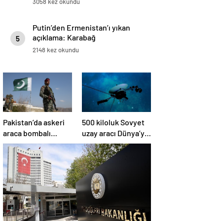
3058 kez okundu
Putin’den Ermenistan’ı yıkan
açıklama: Karabağ
5
Azerbaycan’ın ayrılmaz bir
2148 kez okundu
parçasıdır!
Pakistan’da askeri
500 kiloluk Sovyet
araca bombalı
uzay aracı Dünya’ya
saldırı düzenlendi
düşüyor: Türkiye de
risk altında