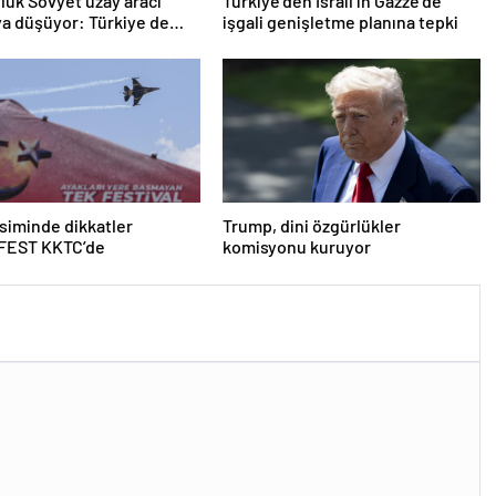
oluk Sovyet uzay aracı
Türkiye’den İsrail’in Gazze’de
a düşüyor: Türkiye de
işgali genişletme planına tepki
ında
iminde dikkatler
Trump, dini özgürlükler
EST KKTC’de
komisyonu kuruyor