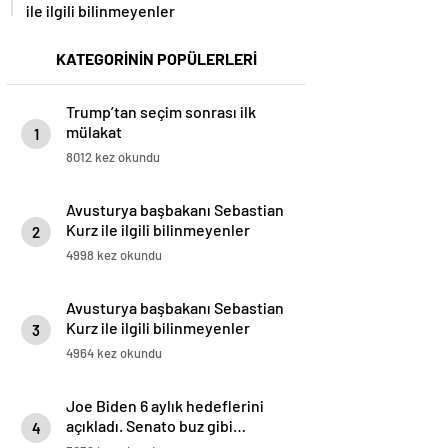
ile ilgili bilinmeyenler
KATEGORİNİN POPÜLERLERİ
Trump’tan seçim sonrası ilk
mülakat
1
8012 kez okundu
Avusturya başbakanı Sebastian
Kurz ile ilgili bilinmeyenler
2
4998 kez okundu
Avusturya başbakanı Sebastian
Kurz ile ilgili bilinmeyenler
3
4964 kez okundu
Joe Biden 6 aylık hedeflerini
açıkladı. Senato buz gibi…
4