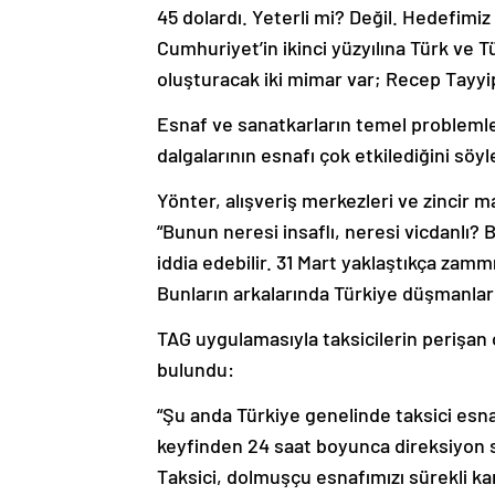
45 dolardı. Yeterli mi? Değil. Hedefim
Cumhuriyet’in ikinci yüzyılına Türk ve Tü
oluşturacak iki mimar var; Recep Tayyi
Esnaf ve sanatkarların temel problemle
dalgalarının esnafı çok etkilediğini söyl
Yönter, alışveriş merkezleri ve zincir ma
“Bunun neresi insaflı, neresi vicdanlı? 
iddia edebilir. 31 Mart yaklaştıkça zamm
Bunların arkalarında Türkiye düşmanları y
TAG uygulamasıyla taksicilerin perişa
bulundu:
“Şu anda Türkiye genelinde taksici esnaf
keyfinden 24 saat boyunca direksiyon sa
Taksici, dolmuşçu esnafımızı sürekli ka