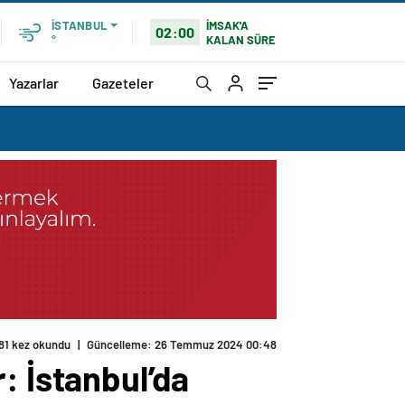
İMSAK'A
İSTANBUL
02:00
KALAN SÜRE
°
Yazarlar
Gazeteler
81 kez okundu
|
Güncelleme: 26 Temmuz 2024 00:48
: İstanbul’da