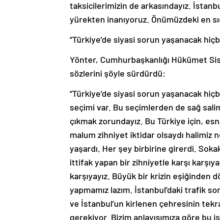
taksicilerimizin de arkasındayız. İstanb
yürekten inanıyoruz. Önümüzdeki en sı
“Türkiye’de siyasi sorun yaşanacak hiçb
Yönter, Cumhurbaşkanlığı Hükümet Siste
sözlerini şöyle sürdürdü:
“Türkiye’de siyasi sorun yaşanacak hiç
seçimi var. Bu seçimlerden de sağ sali
çıkmak zorundayız. Bu Türkiye için, esna
malum zihniyet iktidar olsaydı halimiz n
yaşardı. Her şey birbirine girerdi. So
ittifak yapan bir zihniyetle karşı karşıy
karşıyayız. Büyük bir krizin eşiğinden
yapmamız lazım. İstanbul’daki trafik s
ve İstanbul’un kirlenen çehresinin tekra
gerekiyor. Bizim anlayışımıza göre bu i