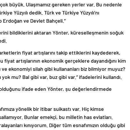
iz çok büyük. Ulaşmamız gereken yerler var. Bu nedenle
rkiye Yüzyılı dedik. Türk ve Türkiye Yüzyılı’nı
p Erdoğan ve Devlet Bahçeli.”
rini bildiklerini aktaran Yönter, küreselleşmenin soğuk
edi.
rketlerin fiyat artışlarını takip ettiklerini kaydederek,
Bu fiyat artışlarının ekonomik gerçeklere dayandığını kim
ı ve ekonomiyi silah gibi kullananları biz bilmiyor muyuz?
ok mu? Bal gibi var, buz gibi var.” ifadelerini kullandı.
n olduğunu ifade eden Yönter, şu değerlendirmede
ımıza yönelik bir itibar suikastı var. Hiç kimse
llamıyor. Bunlar emekçi, bu milletin has evlatları.
ralayanları kınıyorum. Diğer tüm esnafımızın olduğu gibi