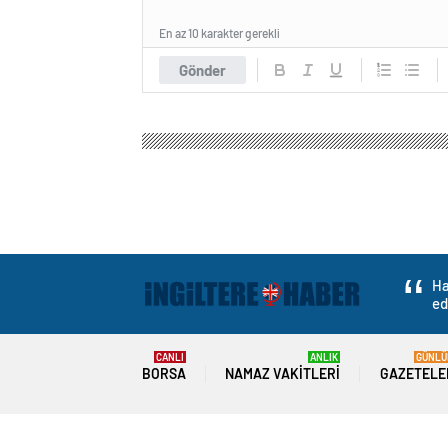
En az 10 karakter gerekli
Gönder
Ha
ed
CANLI
ANLIK
GÜNLÜ
BORSA
NAMAZ VAKITLERI
GAZETELE