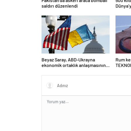
Pakistan’da askeri araca bombalı
500 kil
saldırı düzenlendi
Dünya’y
risk alt
Beyaz Saray, ABD-Ukrayna
Rum kes
ekonomik ortaklık anlaşmasının
TEKNOF
detaylarını paylaştı