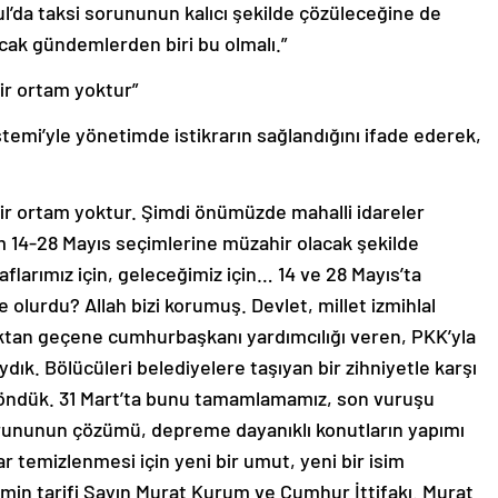
ul’da taksi sorununun kalıcı şekilde çözüleceğine de
cak gündemlerden biri bu olmalı.”
ir ortam yoktur”
mi’yle yönetimde istikrarın sağlandığını ifade ederek,
bir ortam yoktur. Şimdi önümüzde mahalli idareler
m 14-28 Mayıs seçimlerine müzahir olacak şekilde
flarımız için, geleceğimiz için… 14 ve 28 Mayıs’ta
e olurdu? Allah bizi korumuş. Devlet, millet izmihlal
kaktan geçene cumhurbaşkanı yardımcılığı veren, PKK’yla
aydık. Bölücüleri belediyelere taşıyan bir zihniyetle karşı
 döndük. 31 Mart’ta bunu tamamlamamız, son vuruşu
orununun çözümü, depreme dayanıklı konutların yapımı
r temizlenmesi için yeni bir umut, yeni bir isim
smin tarifi Sayın Murat Kurum ve Cumhur İttifakı. Murat