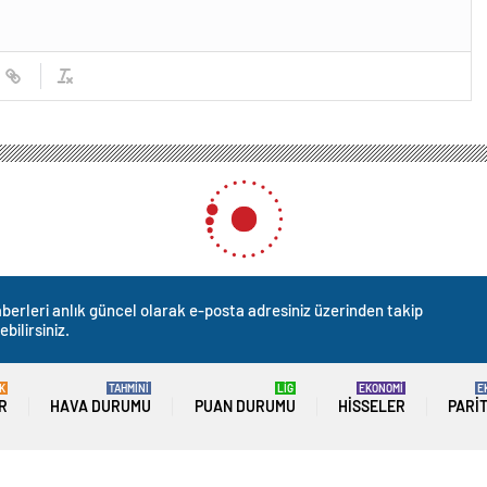
berleri anlık güncel olarak e-posta adresiniz üzerinden takip
ebilirsiniz.
K
TAHMİNİ
LİG
EKONOMİ
E
R
HAVA DURUMU
PUAN DURUMU
HISSELER
PARI