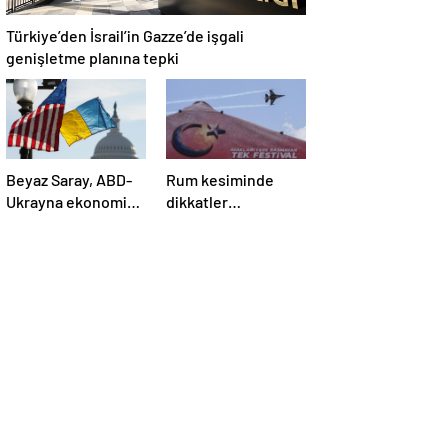
Türkiye’den İsrail’in Gazze’de işgali
genişletme planına tepki
Beyaz Saray, ABD-
Rum kesiminde
Ukrayna ekonomik
dikkatler
ortaklık
TEKNOFEST
anlaşmasının
KKTC’de
detaylarını paylaştı