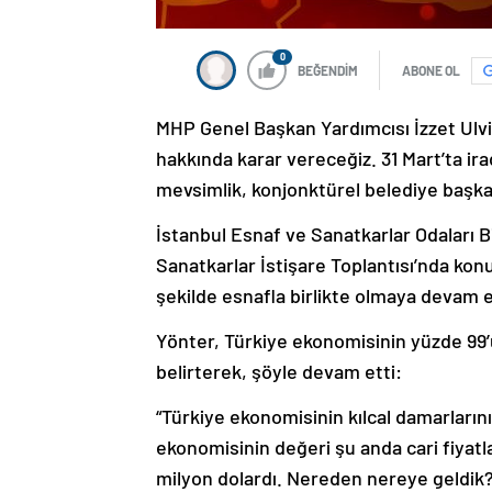
0
BEĞENDİM
ABONE OL
MHP Genel Başkan Yardımcısı İzzet Ulvi
hakkında karar vereceğiz. 31 Mart’ta ir
mevsimlik, konjonktürel belediye başka
İstanbul Esnaf ve Sanatkarlar Odaları 
Sanatkarlar İstişare Toplantısı’nda ko
şekilde esnafla birlikte olmaya devam e
Yönter, Türkiye ekonomisinin yüzde 99
belirterek, şöyle devam etti:
“Türkiye ekonomisinin kılcal damarların
ekonomisinin değeri şu anda cari fiyatla
milyon dolardı. Nereden nereye geldik? Ş