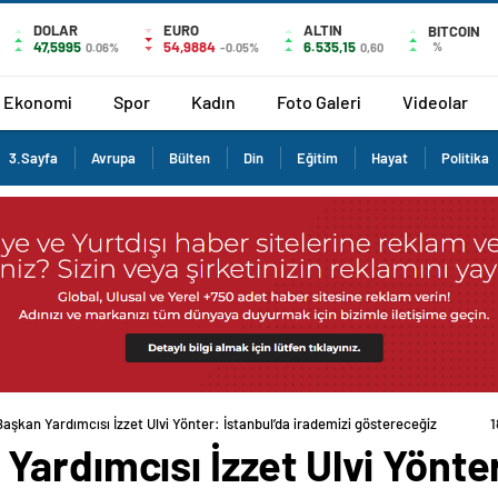
DOLAR
EURO
ALTIN
BITCOIN
47,5995
54,9884
6.535,15
%
0.06%
-0.05%
0,60
Ekonomi
Spor
Kadın
Foto Galeri
Videolar
3.Sayfa
Avrupa
Bülten
Din
Eğitim
Hayat
Politika
aşkan Yardımcısı İzzet Ulvi Yönter: İstanbul’da irademizi göstereceğiz
1
ardımcısı İzzet Ulvi Yönter