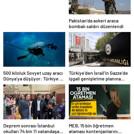
Pakistan’da askeri araca
bombalı saldırı düzenlendi
500 kiloluk Sovyet uzay aracı
Türkiye’den İsrail’in Gazze’de
Dünya’ya düşüyor: Türkiye de
işgali genişletme planına
risk altında
tepki
Deprem sonrası İstanbul
MEB, 15 bin öğretmen
okulları 74 bin 11 vatandaşa
ataması kontenjanlarını