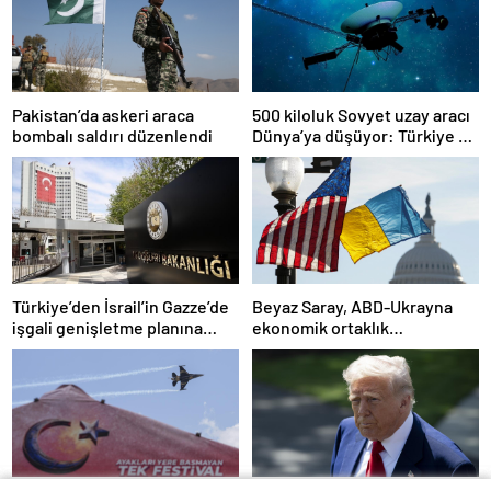
Pakistan’da askeri araca
500 kiloluk Sovyet uzay aracı
bombalı saldırı düzenlendi
Dünya’ya düşüyor: Türkiye de
risk altında
Türkiye’den İsrail’in Gazze’de
Beyaz Saray, ABD-Ukrayna
işgali genişletme planına
ekonomik ortaklık
tepki
anlaşmasının detaylarını
paylaştı