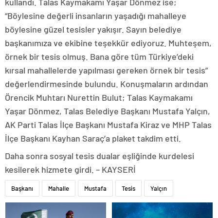
kullandı. Talas Kaymakamı Yaşar Dönmez ise;
“Böylesine değerli insanların yaşadığı mahalleye
böylesine güzel tesisler yakışır. Sayın belediye
başkanımıza ve ekibine teşekkür ediyoruz. Muhteşem,
örnek bir tesis olmuş. Bana göre tüm Türkiye’deki
kırsal mahallelerde yapılması gereken örnek bir tesis”
değerlendirmesinde bulundu. Konuşmaların ardından
Örencik Muhtarı Nurettin Bulut; Talas Kaymakamı
Yaşar Dönmez, Talas Belediye Başkanı Mustafa Yalçın,
AK Parti Talas İlçe Başkanı Mustafa Kiraz ve MHP Talas
İlçe Başkanı Kayhan Saraç’a plaket takdim etti.
Daha sonra sosyal tesis dualar eşliğinde kurdelesi
kesilerek hizmete girdi. – KAYSERİ
Başkanı
Mahalle
Mustafa
Tesis
Yalçın