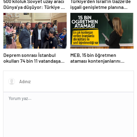
500 kiloluk Sovyet uzay aracı
Türkiye’den İsrail’in Gazze’de
Dünya’ya düşüyor: Türkiye de
işgali genişletme planına
risk altında
tepki
Deprem sonrası İstanbul
MEB, 15 bin öğretmen
okulları 74 bin 11 vatandaşa
ataması kontenjanlarını
kapısını açtı
açıkladı