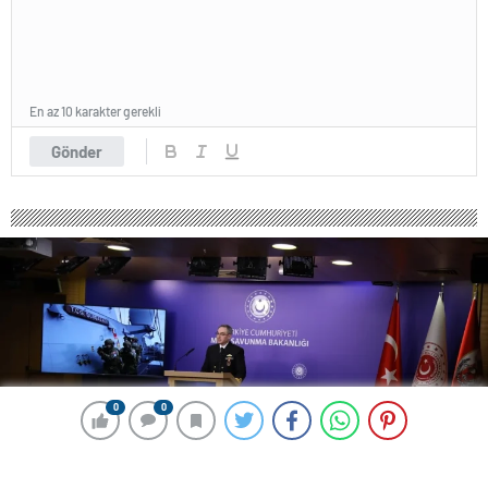
En az 10 karakter gerekli
Gönder
0
0
0
0