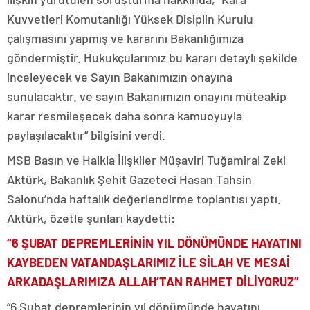
Kuvvetleri Komutanlığı Yüksek Disiplin Kurulu
çalışmasını yapmış ve kararını Bakanlığımıza
göndermiştir. Hukukçularımız bu kararı detaylı şekilde
inceleyecek ve Sayın Bakanımızın onayına
sunulacaktır. ve sayın Bakanımızın onayını müteakip
karar resmileşecek daha sonra kamuoyuyla
paylaşılacaktır” bilgisini verdi.
MSB Basın ve Halkla İlişkiler Müşaviri Tuğamiral Zeki
Aktürk, Bakanlık Şehit Gazeteci Hasan Tahsin
Salonu’nda haftalık değerlendirme toplantısı yaptı.
Aktürk, özetle şunları kaydetti:
“6 ŞUBAT DEPREMLERİNİN YIL DÖNÜMÜNDE HAYATINI
KAYBEDEN VATANDAŞLARIMIZ İLE SİLAH VE MESAİ
ARKADAŞLARIMIZA ALLAH’TAN RAHMET DİLİYORUZ”
“6 Şubat depremlerinin yıl dönümünde hayatını