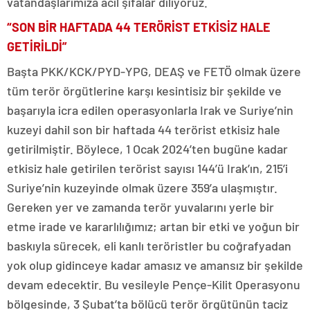
vatandaşlarımıza acil şifalar diliyoruz.
“SON BİR HAFTADA 44 TERÖRİST ETKİSİZ HALE
GETİRİLDİ”
Başta PKK/KCK/PYD-YPG, DEAŞ ve FETÖ olmak üzere
tüm terör örgütlerine karşı kesintisiz bir şekilde ve
başarıyla icra edilen operasyonlarla Irak ve Suriye’nin
kuzeyi dahil son bir haftada 44 terörist etkisiz hale
getirilmiştir. Böylece, 1 Ocak 2024’ten bugüne kadar
etkisiz hale getirilen terörist sayısı 144’ü Irak’ın, 215’i
Suriye’nin kuzeyinde olmak üzere 359’a ulaşmıştır.
Gereken yer ve zamanda terör yuvalarını yerle bir
etme irade ve kararlılığımız; artan bir etki ve yoğun bir
baskıyla sürecek, eli kanlı teröristler bu coğrafyadan
yok olup gidinceye kadar amasız ve amansız bir şekilde
devam edecektir. Bu vesileyle Pençe-Kilit Operasyonu
bölgesinde, 3 Şubat’ta bölücü terör örgütünün taciz