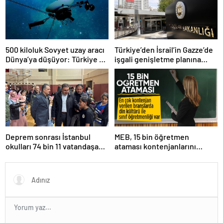
500 kiloluk Sovyet uzay aracı
Türkiye’den İsrail’in Gazze’de
Dünya’ya düşüyor: Türkiye de
işgali genişletme planına
risk altında
tepki
Deprem sonrası İstanbul
MEB, 15 bin öğretmen
okulları 74 bin 11 vatandaşa
ataması kontenjanlarını
kapısını açtı
açıkladı