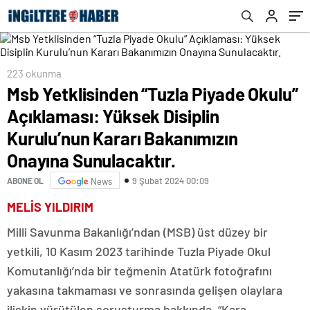
Kararı Bakanımızın Onayına Sunulacaktır.
223 okunma
Msb Yetklisinden “Tuzla Piyade Okulu”
Açıklaması: Yüksek Disiplin
Kurulu’nun Kararı Bakanımızın
Onayına Sunulacaktır.
9 Şubat 2024 00:09
ABONE OL
News
MELİS YILDIRIM
Milli Savunma Bakanlığı’ndan (MSB) üst düzey bir
yetkili, 10 Kasım 2023 tarihinde Tuzla Piyade Okul
Komutanlığı’nda bir teğmenin Atatürk fotoğrafını
yakasına takmaması ve sonrasında gelişen olaylara
ilişkin yürütülen soruşturma hakkında, “Kara