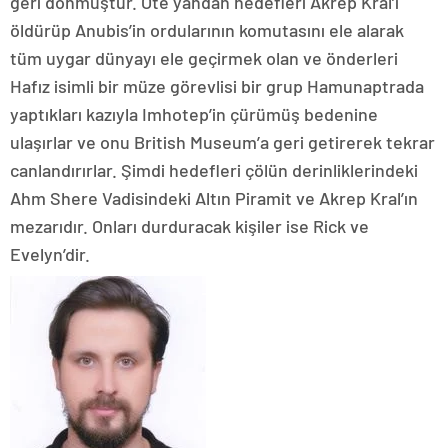
geri dönmüştür. Öte yandan hedefleri Akrep Kral’ı
öldürüp Anubis’in ordularının komutasını ele alarak
tüm uygar dünyayı ele geçirmek olan ve önderleri
Hafız isimli bir müze görevlisi bir grup Hamunaptrada
yaptıkları kazıyla Imhotep’in çürümüş bedenine
ulaşırlar ve onu British Museum’a geri getirerek tekrar
canlandırırlar. Şimdi hedefleri çölün derinliklerindeki
Ahm Shere Vadisindeki Altın Piramit ve Akrep Kral’ın
mezarıdır. Onları durduracak kişiler ise Rick ve
Evelyn’dir.