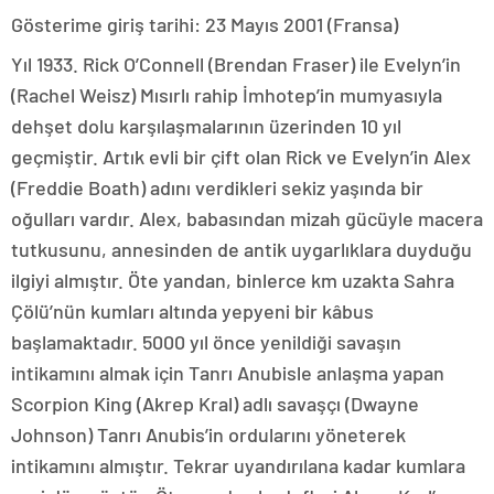
Gösterime giriş tarihi: 23 Mayıs 2001 (Fransa)
Yıl 1933. Rick O’Connell (Brendan Fraser) ile Evelyn’in
(Rachel Weisz) Mısırlı rahip İmhotep’in mumyasıyla
dehşet dolu karşılaşmalarının üzerinden 10 yıl
geçmiştir. Artık evli bir çift olan Rick ve Evelyn’in Alex
(Freddie Boath) adını verdikleri sekiz yaşında bir
oğulları vardır. Alex, babasından mizah gücüyle macera
tutkusunu, annesinden de antik uygarlıklara duyduğu
ilgiyi almıştır. Öte yandan, binlerce km uzakta Sahra
Çölü’nün kumları altında yepyeni bir kâbus
başlamaktadır. 5000 yıl önce yenildiği savaşın
intikamını almak için Tanrı Anubisle anlaşma yapan
Scorpion King (Akrep Kral) adlı savaşçı (Dwayne
Johnson) Tanrı Anubis’in ordularını yöneterek
intikamını almıştır. Tekrar uyandırılana kadar kumlara