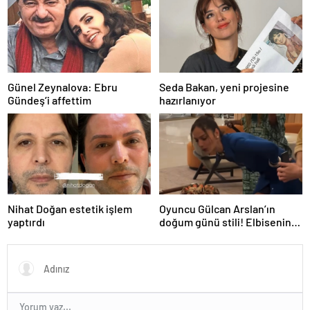
Günel Zeynalova: Ebru
Seda Bakan, yeni projesine
Gündeş’i affettim
hazırlanıyor
Nihat Doğan estetik işlem
Oyuncu Gülcan Arslan’ın
yaptırdı
doğum günü stili! Elbisenin
düğmelerini kapatmadı