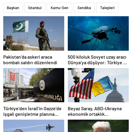
Başkan
İstanbul
Kamu-Sen
Sendika
Talepleri
Pakistan’da askeri araca
500 kiloluk Sovyet uzay aracı
bombalı saldırı düzenlendi
Dünya’ya düşüyor: Türkiye de
risk altında
Türkiye’den İsrail’in Gazze’de
Beyaz Saray, ABD-Ukrayna
işgali genişletme planına
ekonomik ortaklık
tepki
anlaşmasının detaylarını
paylaştı