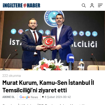
222 okunma
Murat Kurum, Kamu-Sen İstanbul İl
Temsilciliği’ni ziyaret etti
8 Şubat 2024 00:42
ABONE OL
News