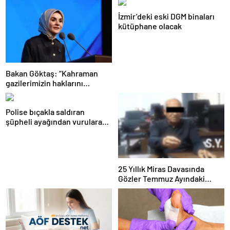
İzmir’deki eski DGM binaları
kütüphane olacak
Bakan Göktaş: “Kahraman
gazilerimizin haklarını
güçlendiren yeni bir dönemin
kapılarını aralıyoruz”
Polise bıçakla saldıran
şüpheli ayağından vurularak
yakalandı
25 Yıllık Miras Davasında
Gözler Temmuz Ayındaki
Karar Duruşmasına Çevrildi