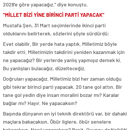
2028’e göre yapacağız.” diye konuştu.
“MİLLET BİZİ YİNE BİRİNCİ PARTİ YAPACAK”
Mustafa Şen, 31 Mart seçimlerinde ikinci parti
olduklarını belirterek, sözlerini şöyle sürdürdü:
Evet olabilir. Bir yerde hata yaptık. Milletimiz böyle
takdir etti. Milletimizin takdirini yeniden kazanmak için
ne yapacağız? Bir yerlerde yanlış yapmışız demek ki.
Bu yanlışları bulacağız, düzelteceğiz.
Doğruları yapacağız. Milletimiz bizi her zaman olduğu
gibi tekrar birinci parti yapacak. 20 tane gol attın. Bir
tane gol yedin diye insan moralini bozar mı? Karalar
bağlar mı? Hayır. Ne yapacaksın?
Başında dünyanın en iyi teknik direktörü var, bir dahaki
maçlara bakacaksın. Öbür liglere, öbür senelere
bakacaksın. Nasıl yapacaksın? Basit. Oyuncu değişikliği