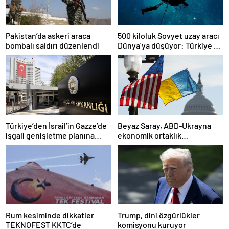
Pakistan’da askeri araca
500 kiloluk Sovyet uzay aracı
bombalı saldırı düzenlendi
Dünya’ya düşüyor: Türkiye de
risk altında
Türkiye’den İsrail’in Gazze’de
Beyaz Saray, ABD-Ukrayna
işgali genişletme planına
ekonomik ortaklık
tepki
anlaşmasının detaylarını
paylaştı
Rum kesiminde dikkatler
Trump, dini özgürlükler
TEKNOFEST KKTC’de
komisyonu kuruyor