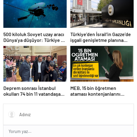
500 kiloluk Sovyet uzay aracı
Türkiye’den İsrail’in Gazze’de
Dünya’ya düşüyor: Türkiye de
işgali genişletme planına
risk altında
tepki
Deprem sonrası İstanbul
MEB, 15 bin öğretmen
okulları 74 bin 11 vatandaşa
ataması kontenjanlarını
kapısını açtı
açıkladı