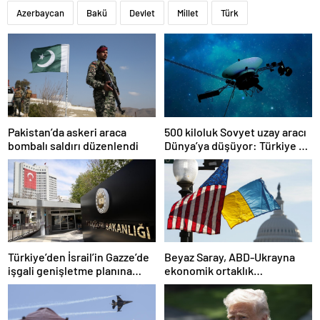
Azerbaycan
Bakü
Devlet
Millet
Türk
Pakistan’da askeri araca
500 kiloluk Sovyet uzay aracı
bombalı saldırı düzenlendi
Dünya’ya düşüyor: Türkiye de
risk altında
Türkiye’den İsrail’in Gazze’de
Beyaz Saray, ABD-Ukrayna
işgali genişletme planına
ekonomik ortaklık
tepki
anlaşmasının detaylarını
paylaştı