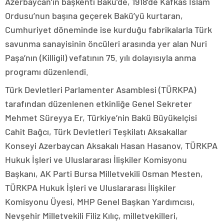
Azerbaycan’ın başkenti Bakü’de, 1918’de Kafkas İslam
Ordusu’nun başına geçerek Bakü’yü kurtaran,
Cumhuriyet döneminde ise kurduğu fabrikalarla Türk
savunma sanayisinin öncüleri arasında yer alan Nuri
Paşa’nın (Killigil) vefatının 75. yılı dolayısıyla anma
programı düzenlendi.
Türk Devletleri Parlamenter Asamblesi (TÜRKPA)
tarafından düzenlenen etkinliğe Genel Sekreter
Mehmet Süreyya Er, Türkiye’nin Bakü Büyükelçisi
Cahit Bağcı, Türk Devletleri Teşkilatı Aksakallar
Konseyi Azerbaycan Aksakalı Hasan Hasanov, TÜRKPA
Hukuk İşleri ve Uluslararası İlişkiler Komisyonu
Başkanı, AK Parti Bursa Milletvekili Osman Mesten,
TÜRKPA Hukuk İşleri ve Uluslararası İlişkiler
Komisyonu Üyesi, MHP Genel Başkan Yardımcısı,
Nevşehir Milletvekili Filiz Kılıç, milletvekilleri,