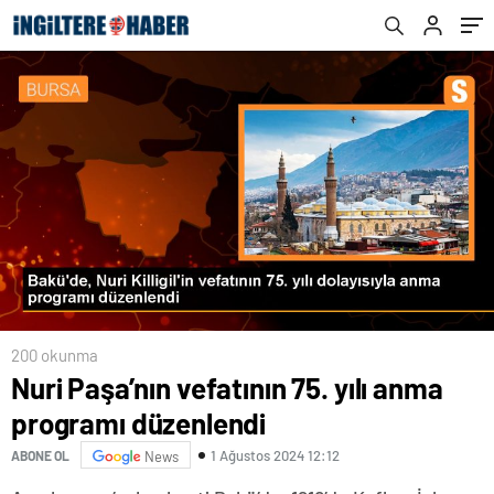
200 okunma
Nuri Paşa’nın vefatının 75. yılı anma
programı düzenlendi
1 Ağustos 2024 12:12
ABONE OL
News