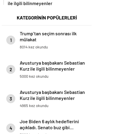
ile ilgili bilinmeyenler
KATEGORİNİN POPÜLERLERİ
Trump’tan seçim sonrası ilk
mülakat
1
8014 kez okundu
Avusturya başbakanı Sebastian
Kurz ile ilgili bilinmeyenler
2
5000 kez okundu
Avusturya başbakanı Sebastian
Kurz ile ilgili bilinmeyenler
3
4965 kez okundu
Joe Biden 6 aylık hedeflerini
açıkladı. Senato buz gibi…
4