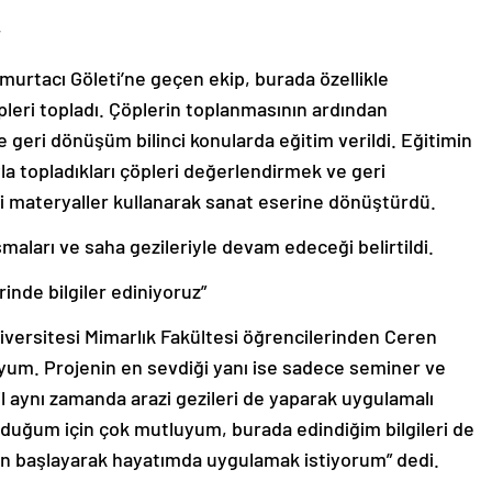
r
urtacı Göleti’ne geçen ekip, burada özellikle
öpleri topladı. Çöplerin toplanmasının ardından
e geri dönüşüm bilinci konularda eğitim verildi. Eğitimin
yla topladıkları çöpleri değerlendirmek ve geri
 materyaller kullanarak sanat eserine dönüştürdü.
şmaları ve saha gezileriyle devam edeceği belirtildi.
rinde bilgiler ediniyoruz”
iversitesi Mimarlık Fakültesi öğrencilerinden Ceren
uyum. Projenin en sevdiği yanı ise sadece seminer ve
il aynı zamanda arazi gezileri de yaparak uygulamalı
olduğum için çok mutluyum, burada edindiğim bilgileri de
 başlayarak hayatımda uygulamak istiyorum” dedi.