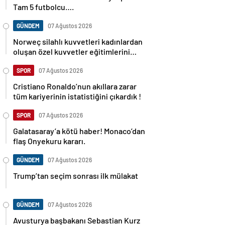
Tam 5 futbolcu….
GÜNDEM
07 Ağustos 2026
Norweç silahlı kuvvetleri kadınlardan
oluşan özel kuvvetler eğitimlerini
başlattı.
SPOR
07 Ağustos 2026
Cristiano Ronaldo’nun akıllara zarar
tüm kariyerinin istatistiğini çıkardık !
SPOR
07 Ağustos 2026
Galatasaray’a kötü haber! Monaco’dan
flaş Onyekuru kararı.
GÜNDEM
07 Ağustos 2026
Trump’tan seçim sonrası ilk mülakat
GÜNDEM
07 Ağustos 2026
Avusturya başbakanı Sebastian Kurz