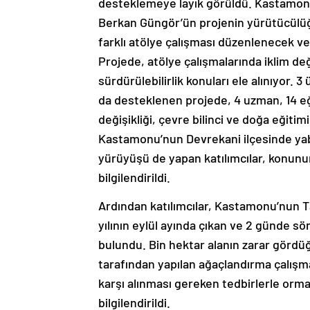
desteklemeye layık görüldü. Kastamonu
Berkan Güngör’ün projenin yürütücülüğ
farklı atölye çalışması düzenlenecek ve
Projede, atölye çalışmalarında iklim deği
sürdürülebilirlik konuları ele alınıyor.
da desteklenen projede, 4 uzman, 14 eği
değişikliği, çevre bilinci ve doğa eğitim
Kastamonu’nun Devrekani ilçesinde yab
yürüyüşü de yapan katılımcılar, konunu
bilgilendirildi.
Ardından katılımcılar, Kastamonu’nun 
yılının eylül ayında çıkan ve 2 günde 
bulundu. Bin hektar alanın zarar gör
tarafından yapılan ağaçlandırma çalışmal
karşı alınması gereken tedbirlerle orm
bilgilendirildi.