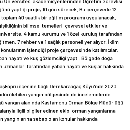
 Üniversitesi akademisyenlerinden Öğretim Görevlisi
ünü yaptığı proje, 10 gün sürecek. Bu çerçevede 12
 toplam 40 saatlik bir eğitim programı uygulanacak.
şikliğinin bilimsel temelleri, çevresel etkiler ve
 3 üniversite, 4 kamu kurumu ve 1 özel kuruluş tarafından
tmen, 7 rehber ve 1 sağlık personeli yer alıyor. İklim
i konularının işlendiği proje çerçevesinde katılımcılar,
an hayatı ve kuş gözlemciliği yaptı. Bölgede doğa
n uzmanları tarafından yaban hayatı ve kuşlar hakkında
Taşköprü ilçesine bağlı Derekaraağaç Köyü’nde 2020
söndürülebilen yangın bölgesinde de incelemelerde
düğü yangın alanında Kastamonu Orman Bölge Müdürlüğü
arıyla ilgili bilgiler edinen ekip, orman yangınlarına
an yangınlarına sebep olan konular hakkında