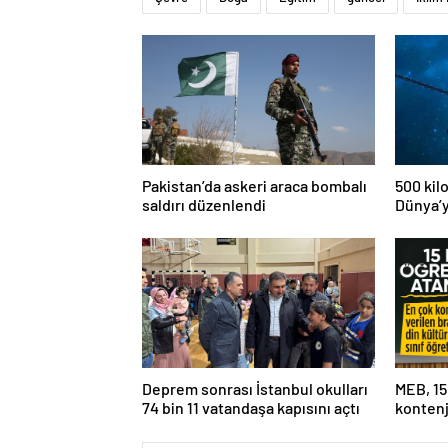
Pakistan’da askeri araca bombalı
500 kil
saldırı düzenlendi
Dünya’y
risk alt
Deprem sonrası İstanbul okulları
MEB, 15
74 bin 11 vatandaşa kapısını açtı
kontenj