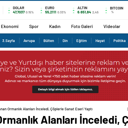
DOLAR
EURO
ALTIN
BITCOIN
47,7037
55,2111
6.651,84
%
0.15%
0.33%
2,45
Ekonomi
Spor
Kadın
Foto Galeri
Videolar
3.Sayfa
Avrupa
Bülten
Din
Eğitim
Hayat
Politika
nan Ormanlık Alanları İnceledi, Çöplerle Sanat Eseri Yaptı
rmanlık Alanları İnceledi, 