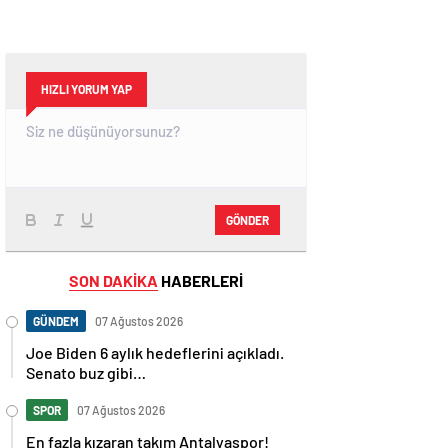
HIZLI YORUM YAP
GÖNDER
SON DAKİKA
HABERLERİ
GÜNDEM
07 Ağustos 2026
Joe Biden 6 aylık hedeflerini açıkladı.
Senato buz gibi…
SPOR
07 Ağustos 2026
En fazla kızaran takım Antalyaspor!