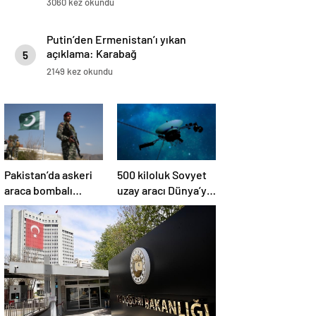
3060 kez okundu
Putin’den Ermenistan’ı yıkan
açıklama: Karabağ
5
Azerbaycan’ın ayrılmaz bir
2149 kez okundu
parçasıdır!
Pakistan’da askeri
500 kiloluk Sovyet
araca bombalı
uzay aracı Dünya’ya
saldırı düzenlendi
düşüyor: Türkiye de
risk altında