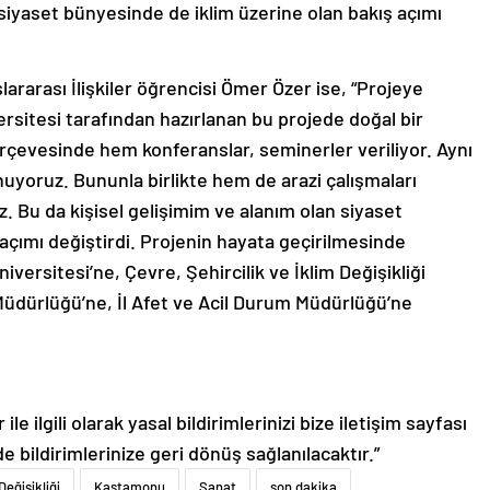
 siyaset bünyesinde de iklim üzerine olan bakış açımı
ararası İlişkiler öğrencisi Ömer Özer ise, “Projeye
rsitesi tarafından hazırlanan bu projede doğal bir
rçevesinde hem konferanslar, seminerler veriliyor. Aynı
uyoruz. Bununla birlikte hem de arazi çalışmaları
Bu da kişisel gelişimim ve alanım olan siyaset
açımı değiştirdi. Projenin hayata geçirilmesinde
rsitesi’ne, Çevre, Şehircilik ve İklim Değişikliği
dürlüğü’ne, İl Afet ve Acil Durum Müdürlüğü’ne
le ilgili olarak yasal bildirimlerinizi bize iletişim sayfası
de bildirimlerinize geri dönüş sağlanılacaktır.”
Değişikliği
Kastamonu
Sanat
son dakika