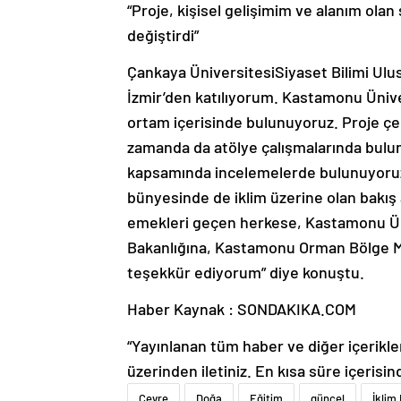
“Proje, kişisel gelişimim ve alanım olan
değiştirdi”
Çankaya ÜniversitesiSiyaset Bilimi Ulusl
İzmir’den katılıyorum. Kastamonu Ünive
ortam içerisinde bulunuyoruz. Proje çe
zamanda da atölye çalışmalarında bulun
kapsamında incelemelerde bulunuyoruz. 
bünyesinde de iklim üzerine olan bakış 
emekleri geçen herkese, Kastamonu Ünive
Bakanlığına, Kastamonu Orman Bölge Mü
teşekkür ediyorum” diye konuştu.
Haber Kaynak : SONDAKIKA.COM
“Yayınlanan tüm haber ve diğer içerikler i
üzerinden iletiniz. En kısa süre içerisin
Çevre
Doğa
Eğitim
güncel
İklim 