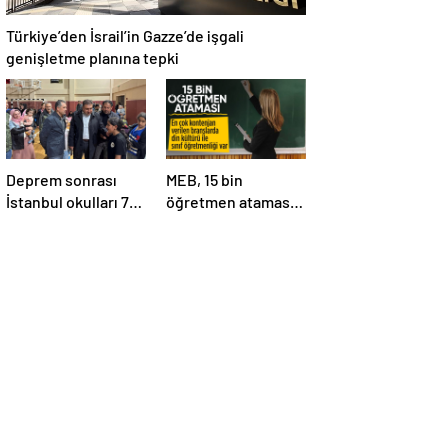
Türkiye’den İsrail’in Gazze’de işgali
genişletme planına tepki
Deprem sonrası
MEB, 15 bin
İstanbul okulları 74
öğretmen ataması
bin 11 vatandaşa
kontenjanlarını
kapısını açtı
açıkladı