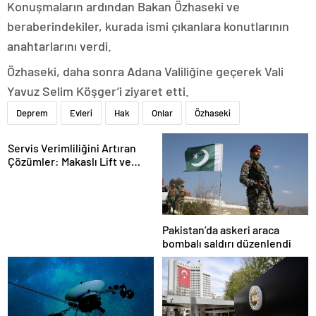
Konuşmaların ardından Bakan Özhaseki ve
beraberindekiler, kurada ismi çıkanlara konutlarının
anahtarlarını verdi.
Özhaseki, daha sonra Adana Valiliğine geçerek Vali
Yavuz Selim Köşger’i ziyaret etti.
Deprem
Evleri
Hak
Onlar
Özhaseki
Servis Verimliliğini Artıran
Çözümler: Makaslı Lift ve
Tamirci Lifti Rehberi
Pakistan’da askeri araca
bombalı saldırı düzenlendi