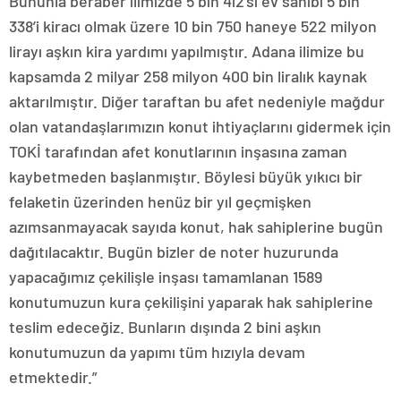
Bununla beraber ilimizde 5 bin 412’si ev sahibi 5 bin
338’i kiracı olmak üzere 10 bin 750 haneye 522 milyon
lirayı aşkın kira yardımı yapılmıştır. Adana ilimize bu
kapsamda 2 milyar 258 milyon 400 bin liralık kaynak
aktarılmıştır. Diğer taraftan bu afet nedeniyle mağdur
olan vatandaşlarımızın konut ihtiyaçlarını gidermek için
TOKİ tarafından afet konutlarının inşasına zaman
kaybetmeden başlanmıştır. Böylesi büyük yıkıcı bir
felaketin üzerinden henüz bir yıl geçmişken
azımsanmayacak sayıda konut, hak sahiplerine bugün
dağıtılacaktır. Bugün bizler de noter huzurunda
yapacağımız çekilişle inşası tamamlanan 1589
konutumuzun kura çekilişini yaparak hak sahiplerine
teslim edeceğiz. Bunların dışında 2 bini aşkın
konutumuzun da yapımı tüm hızıyla devam
etmektedir.”