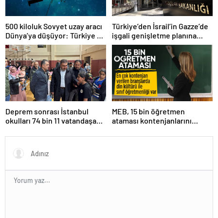
500 kiloluk Sovyet uzay aracı
Türkiye’den İsrail’in Gazze’de
Dünya’ya düşüyor: Türkiye de
işgali genişletme planına
risk altında
tepki
Deprem sonrası İstanbul
MEB, 15 bin öğretmen
okulları 74 bin 11 vatandaşa
ataması kontenjanlarını
kapısını açtı
açıkladı