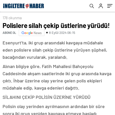
178 okunma
Polislere silah çekip üstlerine yürüdü!
8 Eylül 2024 06:15
ABONE OL
News
Esenyurt’ta, iki grup arasındaki kavgaya müdahale
eden polislere silah çekip üstlerine yürüyen şüpheli,
bacağından vurularak, yaralandı.
Alınan bilgiye göre, Fatih Mahallesi Bahçeyolu
Caddesinde akşam saatlerinde iki grup arasında kavga
çıktı. İhbar üzerine olay yerine gelen polis ekipleri
müdahale edip, kavga edenleri dağıttı.
SİLAHINI ÇEKİP POLİSİN ÜZERİNE YÜRÜDÜ
Polisin olay yerinden ayrılmasının ardından bir süre
sonra iki grup yeniden kavgaya etmeye başladı.